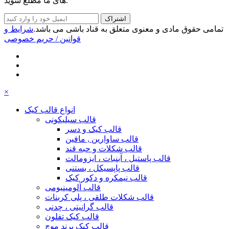
های ما مطلع شوید.
اشتراک
تمامی حقوق مادی و معنوی متعلق به قناد باشی می باشد.
شرایط و
قوانین
/ حریم خصوصی
×
انواع قالب کیک
قالب سیلیکونی
قالب کیک و دسر
قالب ساوارین , مافین
قالب شکلات و حبه قند
قالب پاستیل ، آبنبات ، ایزومالت
قالب پاپسیکل ، بستنی
قالب نیمکره و دکور کیک
قالب آلومینیومی
قالب شکلات طلقی ، پلی کربنات
قالب گرانیتی ، چدنی
قالب کیک تفلون
قالب کیک برند موج