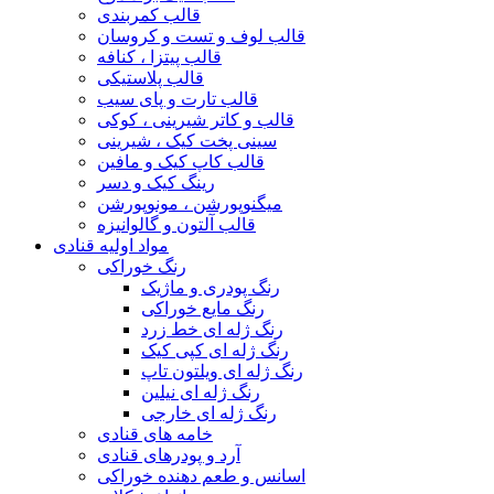
قالب کمربندی
قالب لوف و تست و کروسان
قالب پیتزا ، کنافه
قالب پلاستیکی
قالب تارت و پای سیب
قالب و کاتر شیرینی ، کوکی
سینی پخت کیک ، شیرینی
قالب کاپ کیک و مافین
رینگ کیک و دسر
میگنوپورشن ، مونوپورشن
قالب آلتون و گالوانیزه
مواد اولیه قنادی
رنگ خوراکی
رنگ پودری و ماژیک
رنگ مایع خوراکی
رنگ ژله ای خط زرد
رنگ ژله ای کپی کیک
رنگ ژله ای ویلتون تاپ
رنگ ژله ای نیلین
رنگ ژله ای خارجی
خامه های قنادی
آرد و پودرهای قنادی
اسانس و طعم دهنده خوراکی