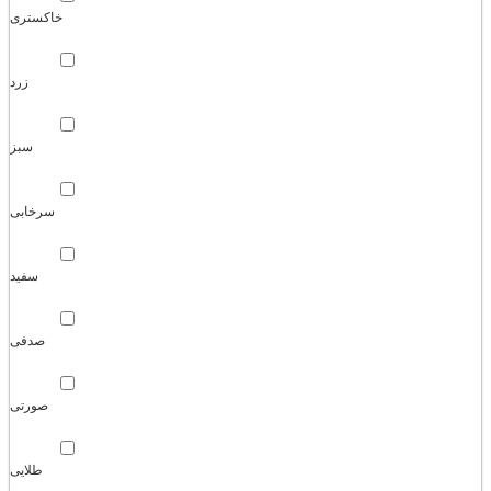
خاکستری
زرد
سبز
سرخابی
سفید
صدفی
صورتی
طلایی