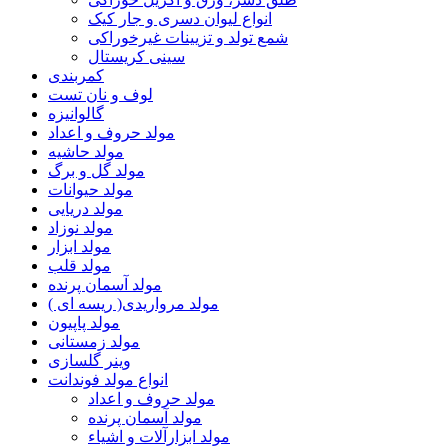
انواع لیوان دسری و جار کیک
شمع تولد و تزیینات غیرخوراکی
سینی کریستال
کمربندی
لوف و نان تست
گالوانیزه
مولد حروف و اعداد
مولد حاشیه
مولد گل و برگ
مولد حیوانات
مولد دریایی
مولد نوزاد
مولد ابزار
مولد قلب
مولد آسمان پرنده
مولد مرواریدی( ریسه ای )
مولد پاپیون
مولد زمستانی
وینر گلسازی
انواع مولد فوندانت
مولد حروف و اعداد
مولد آسمان پرنده
مولد ابزارآلات و اشیاء