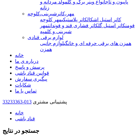
پاپیون و تاج
انواع وینر برگ و گل
مولد مردانه و
زنانه
مهر،کاترشیرینی،کلوچه
کاتر استیل اشکال
کاتر پلاستیکی
مهر کلوچه
فومن
کاتر استیل گل
کاتر فشاری قند و فوندانت
مهر
شیرینی و کلمپه
لوازم برقی قنادی
همزن های برقی حرفه ای و خانگی
لوازم جانبی
همزن
خانه
درباره ی ما
پرسش و پاسخ
قوانین قناد باشی
پیگیری سفارش
شکایات
تماس با ما
پشتیبانی مشتری
33233363-013
خانه
قناد باشی
جستجو در نتایج