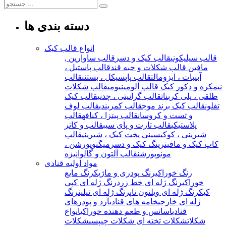
دسته بندی ها
انواع قالب کیک
قالب سیلیکونی
قالب کیک و دسر
قالب ساوارین ,
مافین
قالب شکلات و حبه قند
قالب پاستیل ،
آبنبات ، ایزومالت
قالب پاپسیکل ، بستنی
قالب
نیمکره و دکور کیک
قالب آلومینیومی
قالب شکلات
طلقی ، پلی کربنات
قالب گرانیتی ، چدنی
قالب کیک
تفلون
قالب کیک برند موج
قالب کمربندی
قالب لوف
و تست و کروسان
قالب پیتزا ، کنافه
قالب
پلاستیکی
قالب تارت و پای سیب
قالب و کاتر
شیرینی ، کوکی
سینی پخت کیک ، شیرینی
قالب
کاپ کیک و مافین
رینگ کیک و دسر
میگنوپورشن ،
مونوپورشن
قالب آلتون و گالوانیزه
مواد اولیه قنادی
رنگ خوراکی
رنگ پودری و ماژیک
رنگ مایع
خوراکی
رنگ ژله ای خط زرد
رنگ ژله ای کپی
کیک
رنگ ژله ای ویلتون تاپ
رنگ ژله ای نیلین
رنگ
ژله ای خارجی
خامه های قنادی
آرد و پودرهای
قنادی
اسانس و طعم دهنده خوراکی
انواع
شکلات
شکلات تخته ای
شکلات چیپسی
شکلات