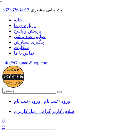
پشتیبانی مشتری
33233363-013
خانه
درباره ی ما
پرسش و پاسخ
قوانین قناد باشی
پیگیری سفارش
شکایات
تماس با ما
info@Ghanad-Shop.com
ورود / ثبت نام
ورود / ثبت نام
سلام، کاربر گرامی
پنل کاربری
0
0