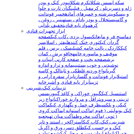
سکه ای
سس شکلات
کرم شکلات
پودر کیک و پودر
ژله و دسر
بریلو ، کرمفیل ، فیلینگ
نان تارت و حلوا
و بیسکوییت
رشته و خمیرهای آماده
خمیر فوندانت
و گامپیست
خلال و پودر بادام ، پسته
پنیر ، روغن ،
کره
مواد پایه قنادی
تخفیف یلدایی
ابزار تجهیزات قنادی
دماسنج فر و مایعات
کپسول یزدی ،کاپ کیک
صفحه
گردان کیک
توری خنک کننده
لیفتر ، اسلایسر
کیک
کاردک ، پالت خامه کشی
لیسک ، برس ، قلم
مو
قیف و ماسوره خامه
چاقو برش ، کمان
برش
صفحه پخت و صفحه کار
نی آبنبات و
نوشیدنی و چوب بستنی
پیمانه و ترازو اندازه
گیری
انواع وردنه غلطکی و ثابت
الک و کاسه
استیل
ابزار فوندانت و گلسازی
ابزار سفره آرایی و
تزیین
ابزار پایه قنادی و آشپزخانه
تزیینات کیک،شیرینی
استنسیل کیک
گیپور خوراکی و کاغذ گیپوری
سس
تزیینی و سیروپ
ترافل و مروارید خوراکی
انواع زیر
کیکی و پلکسی
ظرف حمل و نگهداری کیک
ماکت
کیک یونولیتی ( فوم )
ماکت استوانه ای
ماکت کروی
( توپی )
ماکت مخروط
ماکت میان تهی
جعبه
شیرینی،کیک،کاپ کیک
استراکچر ، استند و تاپر
کیک و برچسب کیک
طلق دسر، ورق و اکریل
خوراکی
انواع لیوان دسری و جار کیک
شمع تولد و