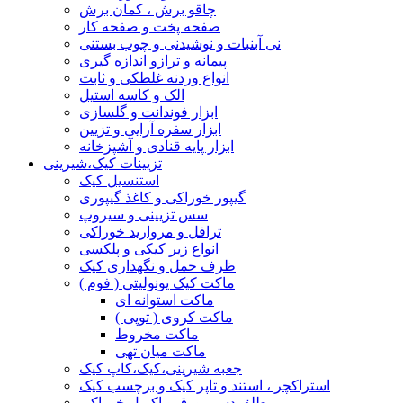
چاقو برش ، کمان برش
صفحه پخت و صفحه کار
نی آبنبات و نوشیدنی و چوب بستنی
پیمانه و ترازو اندازه گیری
انواع وردنه غلطکی و ثابت
الک و کاسه استیل
ابزار فوندانت و گلسازی
ابزار سفره آرایی و تزیین
ابزار پایه قنادی و آشپزخانه
تزیینات کیک،شیرینی
استنسیل کیک
گیپور خوراکی و کاغذ گیپوری
سس تزیینی و سیروپ
ترافل و مروارید خوراکی
انواع زیر کیکی و پلکسی
ظرف حمل و نگهداری کیک
ماکت کیک یونولیتی ( فوم )
ماکت استوانه ای
ماکت کروی ( توپی )
ماکت مخروط
ماکت میان تهی
جعبه شیرینی،کیک،کاپ کیک
استراکچر ، استند و تاپر کیک و برچسب کیک
طلق دسر، ورق و اکریل خوراکی