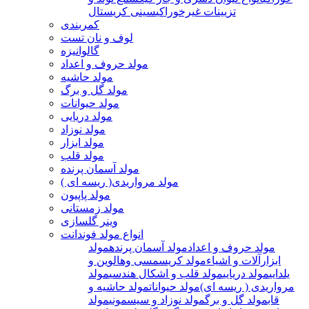
تزیینات غیرخوراکی
سینی کریستال
کمربندی
لوف و نان تست
گالوانیزه
مولد حروف و اعداد
مولد حاشیه
مولد گل و برگ
مولد حیوانات
مولد دریایی
مولد نوزاد
مولد ابزار
مولد قلب
مولد آسمان پرنده
مولد مرواریدی( ریسه ای )
مولد پاپیون
مولد زمستانی
وینر گلسازی
انواع مولد فوندانت
مولد حروف و اعداد
مولد آسمان پرنده
مولد
ابزارآلات و اشیاء
مولد کریسمسی وهالوین و
یلدایی
مولد دریایی
مولد قلب و اشکال هندسی
مولد
مرواریدی ( ریسه ای)
مولد حیوانات
مولد حاشیه و
قاب
مولد گل و برگ
مولد نوزاد و سیسمونی
مولد