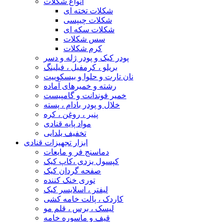
انواع شکلات
شکلات تخته ای
شکلات چیپسی
شکلات سکه ای
سس شکلات
کرم شکلات
پودر کیک و پودر ژله و دسر
بریلو ، کرمفیل ، فیلینگ
نان تارت و حلوا و بیسکوییت
رشته و خمیرهای آماده
خمیر فوندانت و گامپیست
خلال و پودر بادام ، پسته
پنیر ، روغن ، کره
مواد پایه قنادی
تخفیف یلدایی
ابزار تجهیزات قنادی
دماسنج فر و مایعات
کپسول یزدی ،کاپ کیک
صفحه گردان کیک
توری خنک کننده
لیفتر ، اسلایسر کیک
کاردک ، پالت خامه کشی
لیسک ، برس ، قلم مو
قیف و ماسوره خامه