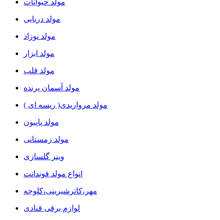
مولد حیوانات
مولد دریایی
مولد نوزاد
مولد ابزار
مولد قلب
مولد آسمان پرنده
مولد مرواریدی( ریسه ای )
مولد پاپیون
مولد زمستانی
وینر گلسازی
انواع مولد فوندانت
مهر،کاترشیرینی،کلوچه
لوازم برقی قنادی