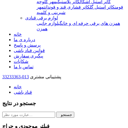
کاتر استیل اشکال
کاتر پلاستیکی
مهر کلوچه
فومن
کاتر استیل گل
کاتر فشاری قند و فوندانت
مهر
شیرینی و کلمپه
لوازم برقی قنادی
همزن های برقی حرفه ای و خانگی
لوازم جانبی
همزن
خانه
درباره ی ما
پرسش و پاسخ
قوانین قناد باشی
پیگیری سفارش
شکایات
تماس با ما
پشتیبانی مشتری
33233363-013
خانه
قناد باشی
جستجو در نتایج
جستجو
فیلتر موجودی و حراج