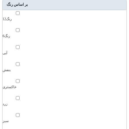
بر اساس رنگ
12رنگ
6رنگ
آبی
بنفش
خاکستری
زرد
سبز