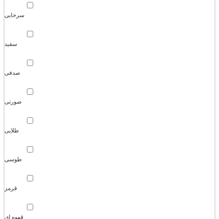
سرخابی
سفید
صدفی
صورتی
طلایی
طوسی
قرمز
قهوه ای