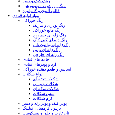
رینگ کیک و دسر
میگنوپورشن ، مونوپورشن
قالب آلتون و گالوانیزه
مواد اولیه قنادی
رنگ خوراکی
رنگ پودری و ماژیک
رنگ مایع خوراکی
رنگ ژله ای خط زرد
رنگ ژله ای کپی کیک
رنگ ژله ای ویلتون تاپ
رنگ ژله ای نیلین
رنگ ژله ای خارجی
خامه های قنادی
آرد و پودرهای قنادی
اسانس و طعم دهنده خوراکی
انواع شکلات
شکلات تخته ای
شکلات چیپسی
شکلات سکه ای
سس شکلات
کرم شکلات
پودر کیک و پودر ژله و دسر
بریلو ، کرمفیل ، فیلینگ
نان تارت و حلوا و بیسکوییت