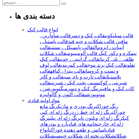
دسته بندی ها
انواع قالب کیک
قالب سیلیکونی
قالب کیک و دسر
قالب ساوارین ,
مافین
قالب شکلات و حبه قند
قالب پاستیل ،
آبنبات ، ایزومالت
قالب پاپسیکل ، بستنی
قالب
نیمکره و دکور کیک
قالب آلومینیومی
قالب شکلات
طلقی ، پلی کربنات
قالب گرانیتی ، چدنی
قالب کیک
تفلون
قالب کیک برند موج
قالب کمربندی
قالب لوف
و تست و کروسان
قالب پیتزا ، کنافه
قالب
پلاستیکی
قالب تارت و پای سیب
قالب و کاتر
شیرینی ، کوکی
سینی پخت کیک ، شیرینی
قالب
کاپ کیک و مافین
رینگ کیک و دسر
میگنوپورشن ،
مونوپورشن
قالب آلتون و گالوانیزه
مواد اولیه قنادی
رنگ خوراکی
رنگ پودری و ماژیک
رنگ مایع
خوراکی
رنگ ژله ای خط زرد
رنگ ژله ای کپی
کیک
رنگ ژله ای ویلتون تاپ
رنگ ژله ای نیلین
رنگ
ژله ای خارجی
خامه های قنادی
آرد و پودرهای
قنادی
اسانس و طعم دهنده خوراکی
انواع
شکلات
شکلات تخته ای
شکلات چیپسی
شکلات