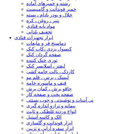
رشته و خمیرهای آماده
خمیر فوندانت و گامپیست
خلال و پودر بادام ، پسته
پنیر ، روغن ، کره
مواد پایه قنادی
تخفیف یلدایی
ابزار تجهیزات قنادی
دماسنج فر و مایعات
کپسول یزدی ،کاپ کیک
صفحه گردان کیک
توری خنک کننده
لیفتر ، اسلایسر کیک
کاردک ، پالت خامه کشی
لیسک ، برس ، قلم مو
قیف و ماسوره خامه
چاقو برش ، کمان برش
صفحه پخت و صفحه کار
نی آبنبات و نوشیدنی و چوب بستنی
پیمانه و ترازو اندازه گیری
انواع وردنه غلطکی و ثابت
الک و کاسه استیل
ابزار فوندانت و گلسازی
ابزار سفره آرایی و تزیین