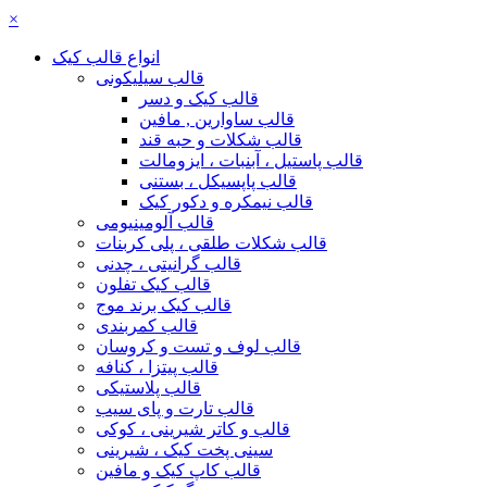
×
انواع قالب کیک
قالب سیلیکونی
قالب کیک و دسر
قالب ساوارین , مافین
قالب شکلات و حبه قند
قالب پاستیل ، آبنبات ، ایزومالت
قالب پاپسیکل ، بستنی
قالب نیمکره و دکور کیک
قالب آلومینیومی
قالب شکلات طلقی ، پلی کربنات
قالب گرانیتی ، چدنی
قالب کیک تفلون
قالب کیک برند موج
قالب کمربندی
قالب لوف و تست و کروسان
قالب پیتزا ، کنافه
قالب پلاستیکی
قالب تارت و پای سیب
قالب و کاتر شیرینی ، کوکی
سینی پخت کیک ، شیرینی
قالب کاپ کیک و مافین