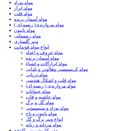
مولد نوزاد
مولد ابزار
مولد قلب
مولد آسمان پرنده
مولد مرواریدی( ریسه ای )
مولد پاپیون
مولد زمستانی
وینر گلسازی
انواع مولد فوندانت
مولد حروف و اعداد
مولد آسمان پرنده
مولد ابزارآلات و اشیاء
مولد کریسمسی وهالوین و یلدایی
مولد دریایی
مولد قلب و اشکال هندسی
مولد مرواریدی ( ریسه ای)
مولد حیوانات
مولد حاشیه و قاب
مولد گل و برگ
مولد نوزاد و سیسمونی
مولد پاپیون و تاج
انواع وینر برگ و گل
مولد مردانه و زنانه
مهر،کاترشیرینی،کلوچه