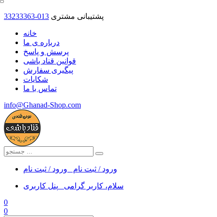
پشتیبانی مشتری
33233363-013
خانه
درباره ی ما
پرسش و پاسخ
قوانین قناد باشی
پیگیری سفارش
شکایات
تماس با ما
info@Ghanad-Shop.com
ورود / ثبت نام
ورود / ثبت نام
سلام، کاربر گرامی
پنل کاربری
0
0