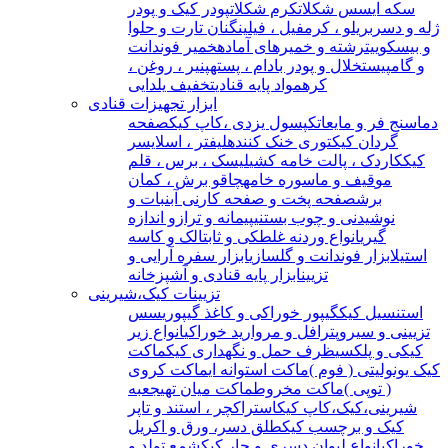
سکه ای
سس شکلات
کرم شکلات
پودر کیک و پودر
ژله و دسر
بریلو ، کرمفیل ، فیلینگ
نان تارت و حلوا
و بیسکوییت
رشته و خمیرهای آماده
خمیر فوندانت
و گامپیست
خلال و پودر بادام ، پسته
پنیر ، روغن ،
کره
مواد پایه قنادی
تخفیف یلدایی
ابزار تجهیزات قنادی
دماسنج فر و مایعات
کپسول یزدی ،کاپ کیک
صفحه
گردان کیک
توری خنک کننده
لیفتر ، اسلایسر
کیک
کاردک ، پالت خامه کشی
لیسک ، برس ، قلم
مو
قیف و ماسوره خامه
چاقو برش ، کمان
برش
صفحه پخت و صفحه کار
نی آبنبات و
نوشیدنی و چوب بستنی
پیمانه و ترازو اندازه
گیری
انواع وردنه غلطکی و ثابت
الک و کاسه
استیل
ابزار فوندانت و گلسازی
ابزار سفره آرایی و
تزیین
ابزار پایه قنادی و آشپزخانه
تزیینات کیک،شیرینی
استنسیل کیک
گیپور خوراکی و کاغذ گیپوری
سس
تزیینی و سیروپ
ترافل و مروارید خوراکی
انواع زیر
کیکی و پلکسی
ظرف حمل و نگهداری کیک
ماکت
کیک یونولیتی ( فوم )
ماکت استوانه ای
ماکت کروی
( توپی )
ماکت مخروط
ماکت میان تهی
جعبه
شیرینی،کیک،کاپ کیک
استراکچر ، استند و تاپر
کیک و برچسب کیک
طلق دسر، ورق و اکریل
خوراکی
انواع لیوان دسری و جار کیک
شمع تولد و