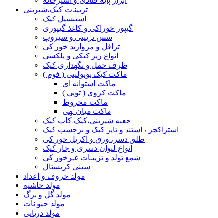
ابزار پایه قنادی و آشپزخانه
تزیینات کیک،شیرینی
استنسیل کیک
گیپور خوراکی و کاغذ گیپوری
سس تزیینی و سیروپ
ترافل و مروارید خوراکی
انواع زیر کیکی و پلکسی
ظرف حمل و نگهداری کیک
ماکت کیک یونولیتی ( فوم )
ماکت استوانه ای
ماکت کروی ( توپی )
ماکت مخروط
ماکت میان تهی
جعبه شیرینی،کیک،کاپ کیک
استراکچر ، استند و تاپر کیک و برچسب کیک
طلق دسر، ورق و اکریل خوراکی
انواع لیوان دسری و جار کیک
شمع تولد و تزیینات غیرخوراکی
سینی کریستال
مولد حروف و اعداد
مولد حاشیه
مولد گل و برگ
مولد حیوانات
مولد دریایی