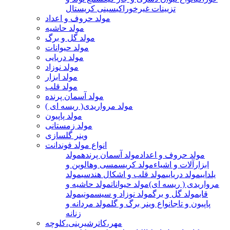
تزیینات غیرخوراکی
سینی کریستال
مولد حروف و اعداد
مولد حاشیه
مولد گل و برگ
مولد حیوانات
مولد دریایی
مولد نوزاد
مولد ابزار
مولد قلب
مولد آسمان پرنده
مولد مرواریدی( ریسه ای )
مولد پاپیون
مولد زمستانی
وینر گلسازی
انواع مولد فوندانت
مولد حروف و اعداد
مولد آسمان پرنده
مولد
ابزارآلات و اشیاء
مولد کریسمسی وهالوین و
یلدایی
مولد دریایی
مولد قلب و اشکال هندسی
مولد
مرواریدی ( ریسه ای)
مولد حیوانات
مولد حاشیه و
قاب
مولد گل و برگ
مولد نوزاد و سیسمونی
مولد
پاپیون و تاج
انواع وینر برگ و گل
مولد مردانه و
زنانه
مهر،کاترشیرینی،کلوچه