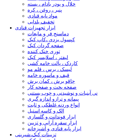
خلال و پودر بادام ، پسته
پنیر ، روغن ، کره
مواد پایه قنادی
تخفیف یلدایی
ابزار تجهیزات قنادی
دماسنج فر و مایعات
کپسول یزدی ،کاپ کیک
صفحه گردان کیک
توری خنک کننده
لیفتر ، اسلایسر کیک
کاردک ، پالت خامه کشی
لیسک ، برس ، قلم مو
قیف و ماسوره خامه
چاقو برش ، کمان برش
صفحه پخت و صفحه کار
نی آبنبات و نوشیدنی و چوب بستنی
پیمانه و ترازو اندازه گیری
انواع وردنه غلطکی و ثابت
الک و کاسه استیل
ابزار فوندانت و گلسازی
ابزار سفره آرایی و تزیین
ابزار پایه قنادی و آشپزخانه
تزیینات کیک،شیرینی