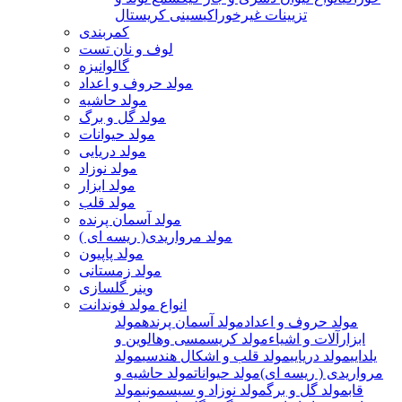
تزیینات غیرخوراکی
سینی کریستال
کمربندی
لوف و نان تست
گالوانیزه
مولد حروف و اعداد
مولد حاشیه
مولد گل و برگ
مولد حیوانات
مولد دریایی
مولد نوزاد
مولد ابزار
مولد قلب
مولد آسمان پرنده
مولد مرواریدی( ریسه ای )
مولد پاپیون
مولد زمستانی
وینر گلسازی
انواع مولد فوندانت
مولد حروف و اعداد
مولد آسمان پرنده
مولد
ابزارآلات و اشیاء
مولد کریسمسی وهالوین و
یلدایی
مولد دریایی
مولد قلب و اشکال هندسی
مولد
مرواریدی ( ریسه ای)
مولد حیوانات
مولد حاشیه و
قاب
مولد گل و برگ
مولد نوزاد و سیسمونی
مولد