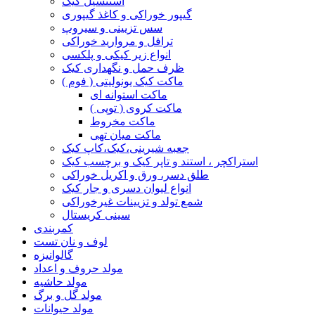
استنسیل کیک
گیپور خوراکی و کاغذ گیپوری
سس تزیینی و سیروپ
ترافل و مروارید خوراکی
انواع زیر کیکی و پلکسی
ظرف حمل و نگهداری کیک
ماکت کیک یونولیتی ( فوم )
ماکت استوانه ای
ماکت کروی ( توپی )
ماکت مخروط
ماکت میان تهی
جعبه شیرینی،کیک،کاپ کیک
استراکچر ، استند و تاپر کیک و برچسب کیک
طلق دسر، ورق و اکریل خوراکی
انواع لیوان دسری و جار کیک
شمع تولد و تزیینات غیرخوراکی
سینی کریستال
کمربندی
لوف و نان تست
گالوانیزه
مولد حروف و اعداد
مولد حاشیه
مولد گل و برگ
مولد حیوانات