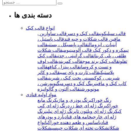
دسته بندی ها
انواع قالب کیک
قالب سیلیکونی
قالب کیک و دسر
قالب ساوارین ,
مافین
قالب شکلات و حبه قند
قالب پاستیل ،
آبنبات ، ایزومالت
قالب پاپسیکل ، بستنی
قالب
نیمکره و دکور کیک
قالب آلومینیومی
قالب شکلات
طلقی ، پلی کربنات
قالب گرانیتی ، چدنی
قالب کیک
تفلون
قالب کیک برند موج
قالب کمربندی
قالب لوف
و تست و کروسان
قالب پیتزا ، کنافه
قالب
پلاستیکی
قالب تارت و پای سیب
قالب و کاتر
شیرینی ، کوکی
سینی پخت کیک ، شیرینی
قالب
کاپ کیک و مافین
رینگ کیک و دسر
میگنوپورشن ،
مونوپورشن
قالب آلتون و گالوانیزه
مواد اولیه قنادی
رنگ خوراکی
رنگ پودری و ماژیک
رنگ مایع
خوراکی
رنگ ژله ای خط زرد
رنگ ژله ای کپی
کیک
رنگ ژله ای ویلتون تاپ
رنگ ژله ای نیلین
رنگ
ژله ای خارجی
خامه های قنادی
آرد و پودرهای
قنادی
اسانس و طعم دهنده خوراکی
انواع
شکلات
شکلات تخته ای
شکلات چیپسی
شکلات