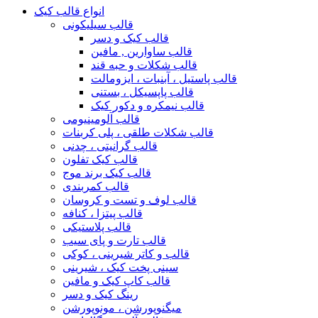
انواع قالب کیک
قالب سیلیکونی
قالب کیک و دسر
قالب ساوارین , مافین
قالب شکلات و حبه قند
قالب پاستیل ، آبنبات ، ایزومالت
قالب پاپسیکل ، بستنی
قالب نیمکره و دکور کیک
قالب آلومینیومی
قالب شکلات طلقی ، پلی کربنات
قالب گرانیتی ، چدنی
قالب کیک تفلون
قالب کیک برند موج
قالب کمربندی
قالب لوف و تست و کروسان
قالب پیتزا ، کنافه
قالب پلاستیکی
قالب تارت و پای سیب
قالب و کاتر شیرینی ، کوکی
سینی پخت کیک ، شیرینی
قالب کاپ کیک و مافین
رینگ کیک و دسر
میگنوپورشن ، مونوپورشن