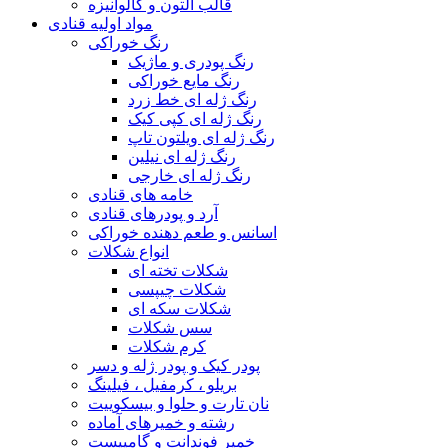
قالب آلتون و گالوانیزه
مواد اولیه قنادی
رنگ خوراکی
رنگ پودری و ماژیک
رنگ مایع خوراکی
رنگ ژله ای خط زرد
رنگ ژله ای کپی کیک
رنگ ژله ای ویلتون تاپ
رنگ ژله ای نیلین
رنگ ژله ای خارجی
خامه های قنادی
آرد و پودرهای قنادی
اسانس و طعم دهنده خوراکی
انواع شکلات
شکلات تخته ای
شکلات چیپسی
شکلات سکه ای
سس شکلات
کرم شکلات
پودر کیک و پودر ژله و دسر
بریلو ، کرمفیل ، فیلینگ
نان تارت و حلوا و بیسکوییت
رشته و خمیرهای آماده
خمیر فوندانت و گامپیست