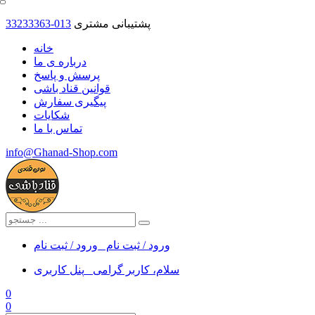
پشتیبانی مشتری
33233363-013
خانه
درباره ی ما
پرسش و پاسخ
قوانین قناد باشی
پیگیری سفارش
شکایات
تماس با ما
info@Ghanad-Shop.com
ورود / ثبت نام
ورود / ثبت نام
سلام، کاربر گرامی
پنل کاربری
0
0