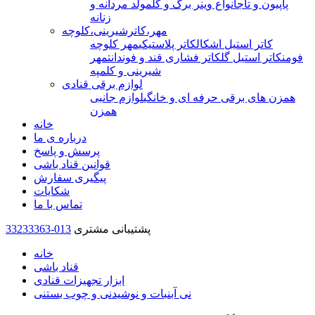
پاپیون و تاج
انواع وینر برگ و گل
مولد مردانه و
زنانه
مهر،کاترشیرینی،کلوچه
کاتر استیل اشکال
کاتر پلاستیکی
مهر کلوچه
فومن
کاتر استیل گل
کاتر فشاری قند و فوندانت
مهر
شیرینی و کلمپه
لوازم برقی قنادی
همزن های برقی حرفه ای و خانگی
لوازم جانبی
همزن
خانه
درباره ی ما
پرسش و پاسخ
قوانین قناد باشی
پیگیری سفارش
شکایات
تماس با ما
پشتیبانی مشتری
33233363-013
خانه
قناد باشی
ابزار تجهیزات قنادی
نی آبنبات و نوشیدنی و چوب بستنی