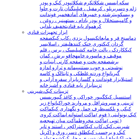
سکه ای
سس شکلات
کرم شکلات
پودر کیک و پودر
ژله و دسر
بریلو ، کرمفیل ، فیلینگ
نان تارت و حلوا
و بیسکوییت
رشته و خمیرهای آماده
خمیر فوندانت
و گامپیست
خلال و پودر بادام ، پسته
پنیر ، روغن ،
کره
مواد پایه قنادی
تخفیف یلدایی
ابزار تجهیزات قنادی
دماسنج فر و مایعات
کپسول یزدی ،کاپ کیک
صفحه
گردان کیک
توری خنک کننده
لیفتر ، اسلایسر
کیک
کاردک ، پالت خامه کشی
لیسک ، برس ، قلم
مو
قیف و ماسوره خامه
چاقو برش ، کمان
برش
صفحه پخت و صفحه کار
نی آبنبات و
نوشیدنی و چوب بستنی
پیمانه و ترازو اندازه
گیری
انواع وردنه غلطکی و ثابت
الک و کاسه
استیل
ابزار فوندانت و گلسازی
ابزار سفره آرایی و
تزیین
ابزار پایه قنادی و آشپزخانه
تزیینات کیک،شیرینی
استنسیل کیک
گیپور خوراکی و کاغذ گیپوری
سس
تزیینی و سیروپ
ترافل و مروارید خوراکی
انواع زیر
کیکی و پلکسی
ظرف حمل و نگهداری کیک
ماکت
کیک یونولیتی ( فوم )
ماکت استوانه ای
ماکت کروی
( توپی )
ماکت مخروط
ماکت میان تهی
جعبه
شیرینی،کیک،کاپ کیک
استراکچر ، استند و تاپر
کیک و برچسب کیک
طلق دسر، ورق و اکریل
خوراکی
انواع لیوان دسری و جار کیک
شمع تولد و