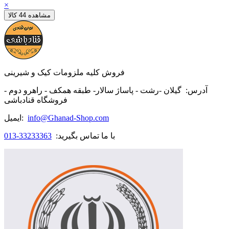
×
مشاهده 44 کالا
فروش کلیه ملزومات کیک و شیرینی
آدرس:
گیلان -رشت - پاساژ سالار- طبقه همکف - راهرو دوم -
فروشگاه قنادباشی
info@Ghanad-Shop.com
ایمیل:
با ما تماس بگیرید:
33233363-013