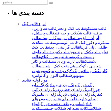
دسته بندی ها
انواع قالب کیک
قالب سیلیکونی
قالب کیک و دسر
قالب ساوارین ,
مافین
قالب شکلات و حبه قند
قالب پاستیل ،
آبنبات ، ایزومالت
قالب پاپسیکل ، بستنی
قالب
نیمکره و دکور کیک
قالب آلومینیومی
قالب شکلات
طلقی ، پلی کربنات
قالب گرانیتی ، چدنی
قالب کیک
تفلون
قالب کیک برند موج
قالب کمربندی
قالب لوف
و تست و کروسان
قالب پیتزا ، کنافه
قالب
پلاستیکی
قالب تارت و پای سیب
قالب و کاتر
شیرینی ، کوکی
سینی پخت کیک ، شیرینی
قالب
کاپ کیک و مافین
رینگ کیک و دسر
میگنوپورشن ،
مونوپورشن
قالب آلتون و گالوانیزه
مواد اولیه قنادی
رنگ خوراکی
رنگ پودری و ماژیک
رنگ مایع
خوراکی
رنگ ژله ای خط زرد
رنگ ژله ای کپی
کیک
رنگ ژله ای ویلتون تاپ
رنگ ژله ای نیلین
رنگ
ژله ای خارجی
خامه های قنادی
آرد و پودرهای
قنادی
اسانس و طعم دهنده خوراکی
انواع
شکلات
شکلات تخته ای
شکلات چیپسی
شکلات