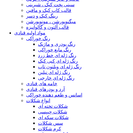
سینی پخت کیک ، شیرینی
قالب کاپ کیک و مافین
رینگ کیک و دسر
میگنوپورشن ، مونوپورشن
قالب آلتون و گالوانیزه
مواد اولیه قنادی
رنگ خوراکی
رنگ پودری و ماژیک
رنگ مایع خوراکی
رنگ ژله ای خط زرد
رنگ ژله ای کپی کیک
رنگ ژله ای ویلتون تاپ
رنگ ژله ای نیلین
رنگ ژله ای خارجی
خامه های قنادی
آرد و پودرهای قنادی
اسانس و طعم دهنده خوراکی
انواع شکلات
شکلات تخته ای
شکلات چیپسی
شکلات سکه ای
سس شکلات
کرم شکلات