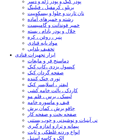
پودر کیک و پودر ژله و دسر
بریلو ، کرمفیل ، فیلینگ
نان تارت و حلوا و بیسکوییت
رشته و خمیرهای آماده
خمیر فوندانت و گامپیست
خلال و پودر بادام ، پسته
پنیر ، روغن ، کره
مواد پایه قنادی
تخفیف یلدایی
ابزار تجهیزات قنادی
دماسنج فر و مایعات
کپسول یزدی ،کاپ کیک
صفحه گردان کیک
توری خنک کننده
لیفتر ، اسلایسر کیک
کاردک ، پالت خامه کشی
لیسک ، برس ، قلم مو
قیف و ماسوره خامه
چاقو برش ، کمان برش
صفحه پخت و صفحه کار
نی آبنبات و نوشیدنی و چوب بستنی
پیمانه و ترازو اندازه گیری
انواع وردنه غلطکی و ثابت
الک و کاسه استیل