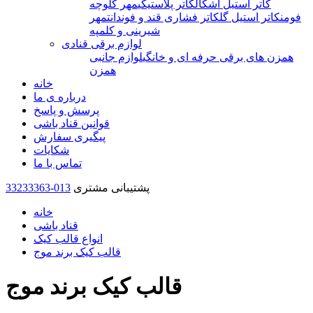
کاتر استیل اشکال
کاتر پلاستیکی
مهر کلوچه
فومن
کاتر استیل گل
کاتر فشاری قند و فوندانت
مهر
شیرینی و کلمپه
لوازم برقی قنادی
همزن های برقی حرفه ای و خانگی
لوازم جانبی
همزن
خانه
درباره ی ما
پرسش و پاسخ
قوانین قناد باشی
پیگیری سفارش
شکایات
تماس با ما
پشتیبانی مشتری
33233363-013
خانه
قناد باشی
انواع قالب کیک
قالب کیک برند موج
قالب کیک برند موج