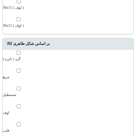
30x11 ( لوف )
36x11 ( لوف )
بر اساس شکل ظاهری کالا
گرد ( دایره )
مربع
مستطیل
لوف
قلب