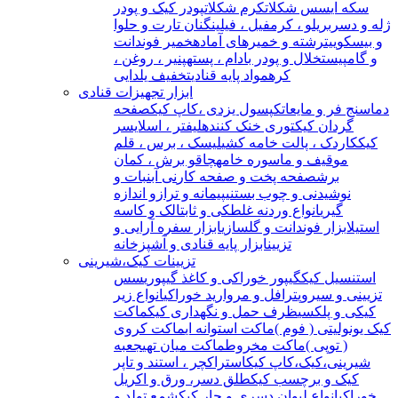
سکه ای
سس شکلات
کرم شکلات
پودر کیک و پودر
ژله و دسر
بریلو ، کرمفیل ، فیلینگ
نان تارت و حلوا
و بیسکوییت
رشته و خمیرهای آماده
خمیر فوندانت
و گامپیست
خلال و پودر بادام ، پسته
پنیر ، روغن ،
کره
مواد پایه قنادی
تخفیف یلدایی
ابزار تجهیزات قنادی
دماسنج فر و مایعات
کپسول یزدی ،کاپ کیک
صفحه
گردان کیک
توری خنک کننده
لیفتر ، اسلایسر
کیک
کاردک ، پالت خامه کشی
لیسک ، برس ، قلم
مو
قیف و ماسوره خامه
چاقو برش ، کمان
برش
صفحه پخت و صفحه کار
نی آبنبات و
نوشیدنی و چوب بستنی
پیمانه و ترازو اندازه
گیری
انواع وردنه غلطکی و ثابت
الک و کاسه
استیل
ابزار فوندانت و گلسازی
ابزار سفره آرایی و
تزیین
ابزار پایه قنادی و آشپزخانه
تزیینات کیک،شیرینی
استنسیل کیک
گیپور خوراکی و کاغذ گیپوری
سس
تزیینی و سیروپ
ترافل و مروارید خوراکی
انواع زیر
کیکی و پلکسی
ظرف حمل و نگهداری کیک
ماکت
کیک یونولیتی ( فوم )
ماکت استوانه ای
ماکت کروی
( توپی )
ماکت مخروط
ماکت میان تهی
جعبه
شیرینی،کیک،کاپ کیک
استراکچر ، استند و تاپر
کیک و برچسب کیک
طلق دسر، ورق و اکریل
خوراکی
انواع لیوان دسری و جار کیک
شمع تولد و