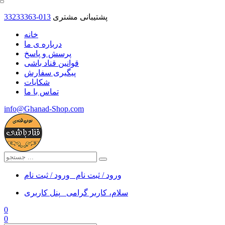
پشتیبانی مشتری
33233363-013
خانه
درباره ی ما
پرسش و پاسخ
قوانین قناد باشی
پیگیری سفارش
شکایات
تماس با ما
info@Ghanad-Shop.com
ورود / ثبت نام
ورود / ثبت نام
سلام، کاربر گرامی
پنل کاربری
0
0