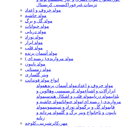
تزیینات غیرخوراکی
سینی کریستال
مولد حروف و اعداد
مولد حاشیه
مولد گل و برگ
مولد حیوانات
مولد دریایی
مولد نوزاد
مولد ابزار
مولد قلب
مولد آسمان پرنده
مولد مرواریدی( ریسه ای )
مولد پاپیون
مولد زمستانی
وینر گلسازی
انواع مولد فوندانت
مولد حروف و اعداد
مولد آسمان پرنده
مولد
ابزارآلات و اشیاء
مولد کریسمسی وهالوین و
یلدایی
مولد دریایی
مولد قلب و اشکال هندسی
مولد
مرواریدی ( ریسه ای)
مولد حیوانات
مولد حاشیه و
قاب
مولد گل و برگ
مولد نوزاد و سیسمونی
مولد
پاپیون و تاج
انواع وینر برگ و گل
مولد مردانه و
زنانه
مهر،کاترشیرینی،کلوچه