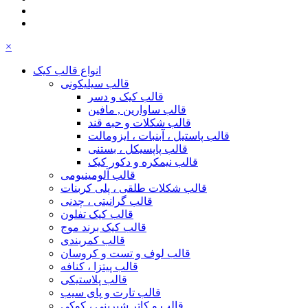
×
انواع قالب کیک
قالب سیلیکونی
قالب کیک و دسر
قالب ساوارین , مافین
قالب شکلات و حبه قند
قالب پاستیل ، آبنبات ، ایزومالت
قالب پاپسیکل ، بستنی
قالب نیمکره و دکور کیک
قالب آلومینیومی
قالب شکلات طلقی ، پلی کربنات
قالب گرانیتی ، چدنی
قالب کیک تفلون
قالب کیک برند موج
قالب کمربندی
قالب لوف و تست و کروسان
قالب پیتزا ، کنافه
قالب پلاستیکی
قالب تارت و پای سیب
قالب و کاتر شیرینی ، کوکی