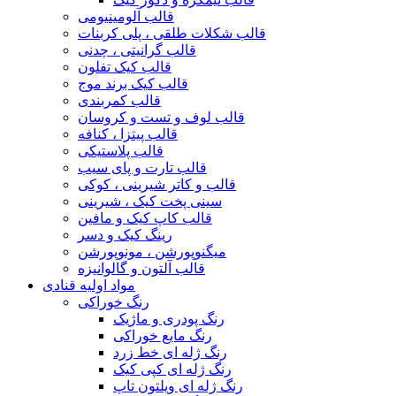
قالب آلومینیومی
قالب شکلات طلقی ، پلی کربنات
قالب گرانیتی ، چدنی
قالب کیک تفلون
قالب کیک برند موج
قالب کمربندی
قالب لوف و تست و کروسان
قالب پیتزا ، کنافه
قالب پلاستیکی
قالب تارت و پای سیب
قالب و کاتر شیرینی ، کوکی
سینی پخت کیک ، شیرینی
قالب کاپ کیک و مافین
رینگ کیک و دسر
میگنوپورشن ، مونوپورشن
قالب آلتون و گالوانیزه
مواد اولیه قنادی
رنگ خوراکی
رنگ پودری و ماژیک
رنگ مایع خوراکی
رنگ ژله ای خط زرد
رنگ ژله ای کپی کیک
رنگ ژله ای ویلتون تاپ