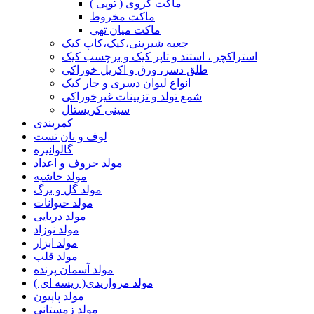
ماکت کروی ( توپی )
ماکت مخروط
ماکت میان تهی
جعبه شیرینی،کیک،کاپ کیک
استراکچر ، استند و تاپر کیک و برچسب کیک
طلق دسر، ورق و اکریل خوراکی
انواع لیوان دسری و جار کیک
شمع تولد و تزیینات غیرخوراکی
سینی کریستال
کمربندی
لوف و نان تست
گالوانیزه
مولد حروف و اعداد
مولد حاشیه
مولد گل و برگ
مولد حیوانات
مولد دریایی
مولد نوزاد
مولد ابزار
مولد قلب
مولد آسمان پرنده
مولد مرواریدی( ریسه ای )
مولد پاپیون
مولد زمستانی