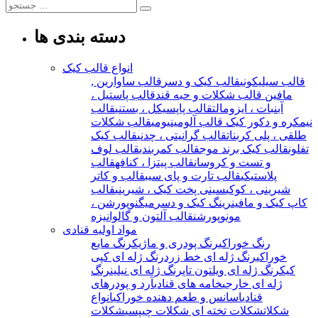
دسته بندی ها
انواع قالب کیک
قالب سیلیکونی
قالب کیک و دسر
قالب ساوارین ,
مافین
قالب شکلات و حبه قند
قالب پاستیل ،
آبنبات ، ایزومالت
قالب پاپسیکل ، بستنی
قالب
نیمکره و دکور کیک
قالب آلومینیومی
قالب شکلات
طلقی ، پلی کربنات
قالب گرانیتی ، چدنی
قالب کیک
تفلون
قالب کیک برند موج
قالب کمربندی
قالب لوف
و تست و کروسان
قالب پیتزا ، کنافه
قالب
پلاستیکی
قالب تارت و پای سیب
قالب و کاتر
شیرینی ، کوکی
سینی پخت کیک ، شیرینی
قالب
کاپ کیک و مافین
رینگ کیک و دسر
میگنوپورشن ،
مونوپورشن
قالب آلتون و گالوانیزه
مواد اولیه قنادی
رنگ خوراکی
رنگ پودری و ماژیک
رنگ مایع
خوراکی
رنگ ژله ای خط زرد
رنگ ژله ای کپی
کیک
رنگ ژله ای ویلتون تاپ
رنگ ژله ای نیلین
رنگ
ژله ای خارجی
خامه های قنادی
آرد و پودرهای
قنادی
اسانس و طعم دهنده خوراکی
انواع
شکلات
شکلات تخته ای
شکلات چیپسی
شکلات