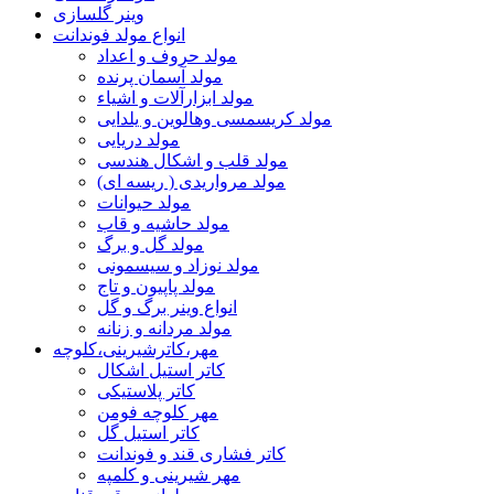
وینر گلسازی
انواع مولد فوندانت
مولد حروف و اعداد
مولد آسمان پرنده
مولد ابزارآلات و اشیاء
مولد کریسمسی وهالوین و یلدایی
مولد دریایی
مولد قلب و اشکال هندسی
مولد مرواریدی ( ریسه ای)
مولد حیوانات
مولد حاشیه و قاب
مولد گل و برگ
مولد نوزاد و سیسمونی
مولد پاپیون و تاج
انواع وینر برگ و گل
مولد مردانه و زنانه
مهر،کاترشیرینی،کلوچه
کاتر استیل اشکال
کاتر پلاستیکی
مهر کلوچه فومن
کاتر استیل گل
کاتر فشاری قند و فوندانت
مهر شیرینی و کلمپه