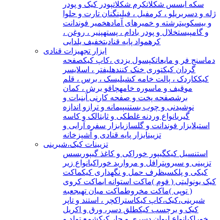
سکه ای
سس شکلات
کرم شکلات
پودر کیک و پودر
ژله و دسر
بریلو ، کرمفیل ، فیلینگ
نان تارت و حلوا
و بیسکوییت
رشته و خمیرهای آماده
خمیر فوندانت
و گامپیست
خلال و پودر بادام ، پسته
پنیر ، روغن ،
کره
مواد پایه قنادی
تخفیف یلدایی
ابزار تجهیزات قنادی
دماسنج فر و مایعات
کپسول یزدی ،کاپ کیک
صفحه
گردان کیک
توری خنک کننده
لیفتر ، اسلایسر
کیک
کاردک ، پالت خامه کشی
لیسک ، برس ، قلم
مو
قیف و ماسوره خامه
چاقو برش ، کمان
برش
صفحه پخت و صفحه کار
نی آبنبات و
نوشیدنی و چوب بستنی
پیمانه و ترازو اندازه
گیری
انواع وردنه غلطکی و ثابت
الک و کاسه
استیل
ابزار فوندانت و گلسازی
ابزار سفره آرایی و
تزیین
ابزار پایه قنادی و آشپزخانه
تزیینات کیک،شیرینی
استنسیل کیک
گیپور خوراکی و کاغذ گیپوری
سس
تزیینی و سیروپ
ترافل و مروارید خوراکی
انواع زیر
کیکی و پلکسی
ظرف حمل و نگهداری کیک
ماکت
کیک یونولیتی ( فوم )
ماکت استوانه ای
ماکت کروی
( توپی )
ماکت مخروط
ماکت میان تهی
جعبه
شیرینی،کیک،کاپ کیک
استراکچر ، استند و تاپر
کیک و برچسب کیک
طلق دسر، ورق و اکریل
خوراکی
انواع لیوان دسری و جار کیک
شمع تولد و