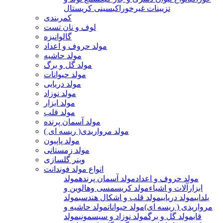
تزیینات غیرخوراکی
سینی کریستال
کمربندی
لوف و نان تست
گالوانیزه
مولد حروف و اعداد
مولد حاشیه
مولد گل و برگ
مولد حیوانات
مولد دریایی
مولد نوزاد
مولد ابزار
مولد قلب
مولد آسمان پرنده
مولد مرواریدی( ریسه ای )
مولد پاپیون
مولد زمستانی
وینر گلسازی
انواع مولد فوندانت
مولد حروف و اعداد
مولد آسمان پرنده
مولد
ابزارآلات و اشیاء
مولد کریسمسی وهالوین و
یلدایی
مولد دریایی
مولد قلب و اشکال هندسی
مولد
مرواریدی ( ریسه ای)
مولد حیوانات
مولد حاشیه و
قاب
مولد گل و برگ
مولد نوزاد و سیسمونی
مولد