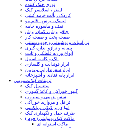
توری خنک کننده
لیفتر ، اسلایسر کیک
کاردک ، پالت خامه کشی
لیسک ، برس ، قلم مو
قیف و ماسوره خامه
چاقو برش ، کمان برش
صفحه پخت و صفحه کار
نی آبنبات و نوشیدنی و چوب بستنی
پیمانه و ترازو اندازه گیری
انواع وردنه غلطکی و ثابت
الک و کاسه استیل
ابزار فوندانت و گلسازی
ابزار سفره آرایی و تزیین
ابزار پایه قنادی و آشپزخانه
تزیینات کیک،شیرینی
استنسیل کیک
گیپور خوراکی و کاغذ گیپوری
سس تزیینی و سیروپ
ترافل و مروارید خوراکی
انواع زیر کیکی و پلکسی
ظرف حمل و نگهداری کیک
ماکت کیک یونولیتی ( فوم )
ماکت استوانه ای