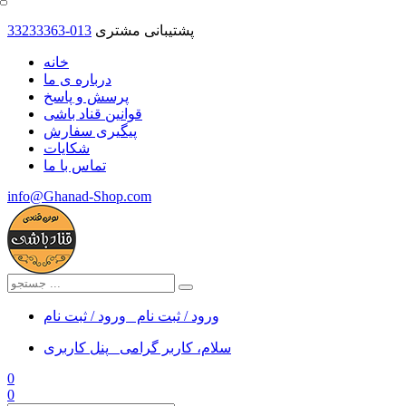
پشتیبانی مشتری
33233363-013
خانه
درباره ی ما
پرسش و پاسخ
قوانین قناد باشی
پیگیری سفارش
شکایات
تماس با ما
info@Ghanad-Shop.com
ورود / ثبت نام
ورود / ثبت نام
سلام، کاربر گرامی
پنل کاربری
0
0