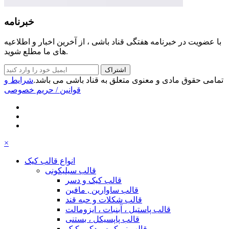
خبرنامه
با عضویت در خبرنامه هفتگی قناد باشی ، از آخرین اخبار و اطلاعیه
های ما مطلع شوید.
اشتراک
تمامی حقوق مادی و معنوی متعلق به قناد باشی می باشد.
شرایط و
قوانین
/ حریم خصوصی
×
انواع قالب کیک
قالب سیلیکونی
قالب کیک و دسر
قالب ساوارین , مافین
قالب شکلات و حبه قند
قالب پاستیل ، آبنبات ، ایزومالت
قالب پاپسیکل ، بستنی
قالب نیمکره و دکور کیک