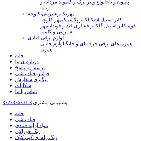
پاپیون و تاج
انواع وینر برگ و گل
مولد مردانه و
زنانه
مهر،کاترشیرینی،کلوچه
کاتر استیل اشکال
کاتر پلاستیکی
مهر کلوچه
فومن
کاتر استیل گل
کاتر فشاری قند و فوندانت
مهر
شیرینی و کلمپه
لوازم برقی قنادی
همزن های برقی حرفه ای و خانگی
لوازم جانبی
همزن
خانه
درباره ی ما
پرسش و پاسخ
قوانین قناد باشی
پیگیری سفارش
شکایات
تماس با ما
پشتیبانی مشتری
33233363-013
خانه
قناد باشی
مواد اولیه قنادی
رنگ خوراکی
رنگ ژله ای کپی کیک