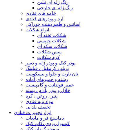
رنگ ژله ای نیلین
رنگ ژله ای خارجی
خامه های قنادی
آرد و پودرهای قنادی
اسانس و طعم دهنده خوراکی
انواع شکلات
شکلات تخته ای
شکلات چیپسی
شکلات سکه ای
سس شکلات
کرم شکلات
پودر کیک و پودر ژله و دسر
بریلو ، کرمفیل ، فیلینگ
نان تارت و حلوا و بیسکوییت
رشته و خمیرهای آماده
خمیر فوندانت و گامپیست
خلال و پودر بادام ، پسته
پنیر ، روغن ، کره
مواد پایه قنادی
تخفیف یلدایی
ابزار تجهیزات قنادی
دماسنج فر و مایعات
کپسول یزدی ،کاپ کیک
صفحه گردان کیک