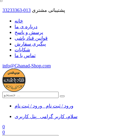
پشتیبانی مشتری
33233363-013
خانه
درباره ی ما
پرسش و پاسخ
قوانین قناد باشی
پیگیری سفارش
شکایات
تماس با ما
info@Ghanad-Shop.com
ورود / ثبت نام
ورود / ثبت نام
سلام، کاربر گرامی
پنل کاربری
0
0