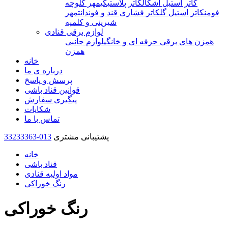
کاتر استیل اشکال
کاتر پلاستیکی
مهر کلوچه
فومن
کاتر استیل گل
کاتر فشاری قند و فوندانت
مهر
شیرینی و کلمپه
لوازم برقی قنادی
همزن های برقی حرفه ای و خانگی
لوازم جانبی
همزن
خانه
درباره ی ما
پرسش و پاسخ
قوانین قناد باشی
پیگیری سفارش
شکایات
تماس با ما
پشتیبانی مشتری
33233363-013
خانه
قناد باشی
مواد اولیه قنادی
رنگ خوراکی
رنگ خوراکی