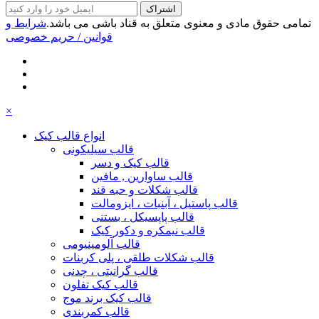
اشتراک
تمامی حقوق مادی و معنوی متعلق به قناد باشی می باشد.
شرایط و
قوانین
/ حریم خصوصی
×
انواع قالب کیک
قالب سیلیکونی
قالب کیک و دسر
قالب ساوارین , مافین
قالب شکلات و حبه قند
قالب پاستیل ، آبنبات ، ایزومالت
قالب پاپسیکل ، بستنی
قالب نیمکره و دکور کیک
قالب آلومینیومی
قالب شکلات طلقی ، پلی کربنات
قالب گرانیتی ، چدنی
قالب کیک تفلون
قالب کیک برند موج
قالب کمربندی