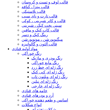
قالب لوف و تست و کروسان
قالب پیتزا ، کنافه
قالب پلاستیکی
قالب تارت و پای سیب
قالب و کاتر شیرینی ، کوکی
سینی پخت کیک ، شیرینی
قالب کاپ کیک و مافین
رینگ کیک و دسر
میگنوپورشن ، مونوپورشن
قالب آلتون و گالوانیزه
مواد اولیه قنادی
رنگ خوراکی
رنگ پودری و ماژیک
رنگ مایع خوراکی
رنگ ژله ای خط زرد
رنگ ژله ای کپی کیک
رنگ ژله ای ویلتون تاپ
رنگ ژله ای نیلین
رنگ ژله ای خارجی
خامه های قنادی
آرد و پودرهای قنادی
اسانس و طعم دهنده خوراکی
انواع شکلات
شکلات تخته ای