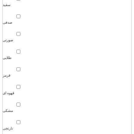
سفید
صدفی
صورتی
طلایی
قرمز
قهوه ای
مشکی
نارنجی