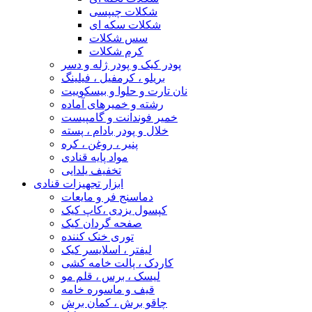
شکلات چیپسی
شکلات سکه ای
سس شکلات
کرم شکلات
پودر کیک و پودر ژله و دسر
بریلو ، کرمفیل ، فیلینگ
نان تارت و حلوا و بیسکوییت
رشته و خمیرهای آماده
خمیر فوندانت و گامپیست
خلال و پودر بادام ، پسته
پنیر ، روغن ، کره
مواد پایه قنادی
تخفیف یلدایی
ابزار تجهیزات قنادی
دماسنج فر و مایعات
کپسول یزدی ،کاپ کیک
صفحه گردان کیک
توری خنک کننده
لیفتر ، اسلایسر کیک
کاردک ، پالت خامه کشی
لیسک ، برس ، قلم مو
قیف و ماسوره خامه
چاقو برش ، کمان برش