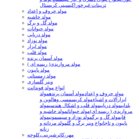
تزیینات غیرخوراکی
سینی کریستال
مولد حروف و اعداد
مولد حاشیه
مولد گل و برگ
مولد حیوانات
مولد دریایی
مولد نوزاد
مولد ابزار
مولد قلب
مولد آسمان پرنده
مولد مرواریدی( ریسه ای )
مولد پاپیون
مولد زمستانی
وینر گلسازی
انواع مولد فوندانت
مولد حروف و اعداد
مولد آسمان پرنده
مولد
ابزارآلات و اشیاء
مولد کریسمسی وهالوین و
یلدایی
مولد دریایی
مولد قلب و اشکال هندسی
مولد
مرواریدی ( ریسه ای)
مولد حیوانات
مولد حاشیه و
قاب
مولد گل و برگ
مولد نوزاد و سیسمونی
مولد
پاپیون و تاج
انواع وینر برگ و گل
مولد مردانه و
زنانه
مهر،کاترشیرینی،کلوچه