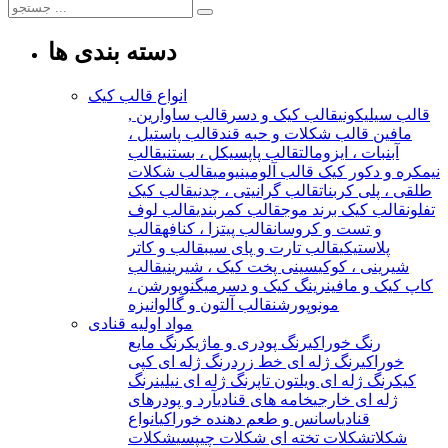
دسته بندی ها
انواع قالب کیک
قالب سیلیکونی
قالب کیک و دسر
قالب ساوارین ,
مافین
قالب شکلات و حبه قند
قالب پاستیل ،
آبنبات ، ایزومالت
قالب پاپسیکل ، بستنی
قالب
نیمکره و دکور کیک
قالب آلومینیومی
قالب شکلات
طلقی ، پلی کربنات
قالب گرانیتی ، چدنی
قالب کیک
تفلون
قالب کیک برند موج
قالب کمربندی
قالب لوف
و تست و کروسان
قالب پیتزا ، کنافه
قالب
پلاستیکی
قالب تارت و پای سیب
قالب و کاتر
شیرینی ، کوکی
سینی پخت کیک ، شیرینی
قالب
کاپ کیک و مافین
رینگ کیک و دسر
میگنوپورشن ،
مونوپورشن
قالب آلتون و گالوانیزه
مواد اولیه قنادی
رنگ خوراکی
رنگ پودری و ماژیک
رنگ مایع
خوراکی
رنگ ژله ای خط زرد
رنگ ژله ای کپی
کیک
رنگ ژله ای ویلتون تاپ
رنگ ژله ای نیلین
رنگ
ژله ای خارجی
خامه های قنادی
آرد و پودرهای
قنادی
اسانس و طعم دهنده خوراکی
انواع
شکلات
شکلات تخته ای
شکلات چیپسی
شکلات