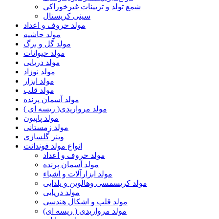
شمع تولد و تزیینات غیرخوراکی
سینی کریستال
مولد حروف و اعداد
مولد حاشیه
مولد گل و برگ
مولد حیوانات
مولد دریایی
مولد نوزاد
مولد ابزار
مولد قلب
مولد آسمان پرنده
مولد مرواریدی( ریسه ای )
مولد پاپیون
مولد زمستانی
وینر گلسازی
انواع مولد فوندانت
مولد حروف و اعداد
مولد آسمان پرنده
مولد ابزارآلات و اشیاء
مولد کریسمسی وهالوین و یلدایی
مولد دریایی
مولد قلب و اشکال هندسی
مولد مرواریدی ( ریسه ای)