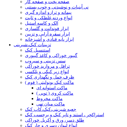
صفحه پخت و صفحه کار
نی آبنبات و نوشیدنی و چوب بستنی
پیمانه و ترازو اندازه گیری
انواع وردنه غلطکی و ثابت
الک و کاسه استیل
ابزار فوندانت و گلسازی
ابزار سفره آرایی و تزیین
ابزار پایه قنادی و آشپزخانه
تزیینات کیک،شیرینی
استنسیل کیک
گیپور خوراکی و کاغذ گیپوری
سس تزیینی و سیروپ
ترافل و مروارید خوراکی
انواع زیر کیکی و پلکسی
ظرف حمل و نگهداری کیک
ماکت کیک یونولیتی ( فوم )
ماکت استوانه ای
ماکت کروی ( توپی )
ماکت مخروط
ماکت میان تهی
جعبه شیرینی،کیک،کاپ کیک
استراکچر ، استند و تاپر کیک و برچسب کیک
طلق دسر، ورق و اکریل خوراکی
انواع لیوان دسری و جار کیک