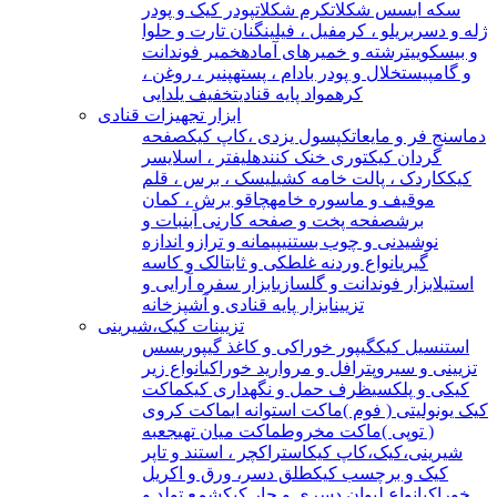
سکه ای
سس شکلات
کرم شکلات
پودر کیک و پودر
ژله و دسر
بریلو ، کرمفیل ، فیلینگ
نان تارت و حلوا
و بیسکوییت
رشته و خمیرهای آماده
خمیر فوندانت
و گامپیست
خلال و پودر بادام ، پسته
پنیر ، روغن ،
کره
مواد پایه قنادی
تخفیف یلدایی
ابزار تجهیزات قنادی
دماسنج فر و مایعات
کپسول یزدی ،کاپ کیک
صفحه
گردان کیک
توری خنک کننده
لیفتر ، اسلایسر
کیک
کاردک ، پالت خامه کشی
لیسک ، برس ، قلم
مو
قیف و ماسوره خامه
چاقو برش ، کمان
برش
صفحه پخت و صفحه کار
نی آبنبات و
نوشیدنی و چوب بستنی
پیمانه و ترازو اندازه
گیری
انواع وردنه غلطکی و ثابت
الک و کاسه
استیل
ابزار فوندانت و گلسازی
ابزار سفره آرایی و
تزیین
ابزار پایه قنادی و آشپزخانه
تزیینات کیک،شیرینی
استنسیل کیک
گیپور خوراکی و کاغذ گیپوری
سس
تزیینی و سیروپ
ترافل و مروارید خوراکی
انواع زیر
کیکی و پلکسی
ظرف حمل و نگهداری کیک
ماکت
کیک یونولیتی ( فوم )
ماکت استوانه ای
ماکت کروی
( توپی )
ماکت مخروط
ماکت میان تهی
جعبه
شیرینی،کیک،کاپ کیک
استراکچر ، استند و تاپر
کیک و برچسب کیک
طلق دسر، ورق و اکریل
خوراکی
انواع لیوان دسری و جار کیک
شمع تولد و