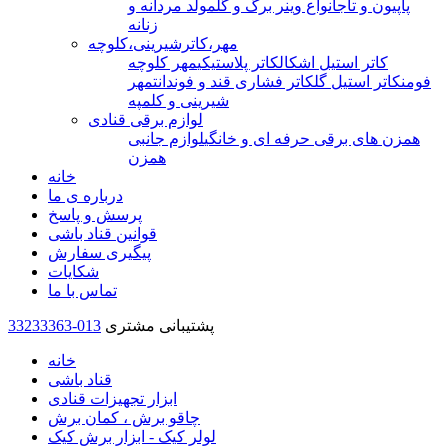
پاپیون و تاج
انواع وینر برگ و گل
مولد مردانه و
زنانه
مهر،کاترشیرینی،کلوچه
کاتر استیل اشکال
کاتر پلاستیکی
مهر کلوچه
فومن
کاتر استیل گل
کاتر فشاری قند و فوندانت
مهر
شیرینی و کلمپه
لوازم برقی قنادی
همزن های برقی حرفه ای و خانگی
لوازم جانبی
همزن
خانه
درباره ی ما
پرسش و پاسخ
قوانین قناد باشی
پیگیری سفارش
شکایات
تماس با ما
پشتیبانی مشتری
33233363-013
خانه
قناد باشی
ابزار تجهیزات قنادی
چاقو برش ، کمان برش
لولر کیک - ابزار برش کیک