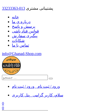
پشتیبانی مشتری
33233363-013
خانه
درباره ی ما
پرسش و پاسخ
قوانین قناد باشی
پیگیری سفارش
شکایات
تماس با ما
info@Ghanad-Shop.com
ورود / ثبت نام
ورود / ثبت نام
سلام، کاربر گرامی
پنل کاربری
0
0