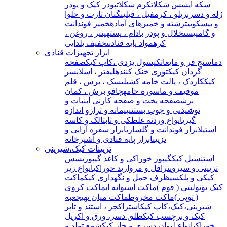
سکه ای
سس شکلات
کرم شکلات
پودر کیک و پودر
ژله و دسر
بریلو ، کرمفیل ، فیلینگ
نان تارت و حلوا
و بیسکوییت
رشته و خمیرهای آماده
خمیر فوندانت
و گامپیست
خلال و پودر بادام ، پسته
پنیر ، روغن ،
کره
مواد پایه قنادی
تخفیف یلدایی
ابزار تجهیزات قنادی
دماسنج فر و مایعات
کپسول یزدی ،کاپ کیک
صفحه
گردان کیک
توری خنک کننده
لیفتر ، اسلایسر
کیک
کاردک ، پالت خامه کشی
لیسک ، برس ، قلم
مو
قیف و ماسوره خامه
چاقو برش ، کمان
برش
صفحه پخت و صفحه کار
نی آبنبات و
نوشیدنی و چوب بستنی
پیمانه و ترازو اندازه
گیری
انواع وردنه غلطکی و ثابت
الک و کاسه
استیل
ابزار فوندانت و گلسازی
ابزار سفره آرایی و
تزیین
ابزار پایه قنادی و آشپزخانه
تزیینات کیک،شیرینی
استنسیل کیک
گیپور خوراکی و کاغذ گیپوری
سس
تزیینی و سیروپ
ترافل و مروارید خوراکی
انواع زیر
کیکی و پلکسی
ظرف حمل و نگهداری کیک
ماکت
کیک یونولیتی ( فوم )
ماکت استوانه ای
ماکت کروی
( توپی )
ماکت مخروط
ماکت میان تهی
جعبه
شیرینی،کیک،کاپ کیک
استراکچر ، استند و تاپر
کیک و برچسب کیک
طلق دسر، ورق و اکریل
خوراکی
انواع لیوان دسری و جار کیک
شمع تولد و