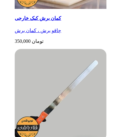
کمان برش کیک خارجی
چاقو برش ، کمان برش
350,000 تومان