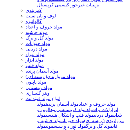
تزیینات غیرخوراکی
سینی کریستال
کمربندی
لوف و نان تست
گالوانیزه
مولد حروف و اعداد
مولد حاشیه
مولد گل و برگ
مولد حیوانات
مولد دریایی
مولد نوزاد
مولد ابزار
مولد قلب
مولد آسمان پرنده
مولد مرواریدی( ریسه ای )
مولد پاپیون
مولد زمستانی
وینر گلسازی
انواع مولد فوندانت
مولد حروف و اعداد
مولد آسمان پرنده
مولد
ابزارآلات و اشیاء
مولد کریسمسی وهالوین و
یلدایی
مولد دریایی
مولد قلب و اشکال هندسی
مولد
مرواریدی ( ریسه ای)
مولد حیوانات
مولد حاشیه و
قاب
مولد گل و برگ
مولد نوزاد و سیسمونی
مولد