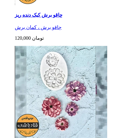
چاقو برش کیک دنده ریز
چاقو برش ، کمان برش
120,000 تومان