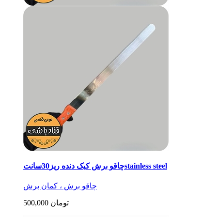
چاقو برش کیک دنده ریز30سانتstainless steel
چاقو برش ، کمان برش
500,000 تومان