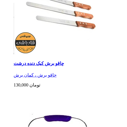
چاقو برش کیک دنده درشت
چاقو برش ، کمان برش
130,000 تومان