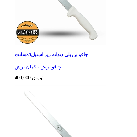
چاقو برزیلی دندانه ریز استیل35سانت
چاقو برش ، کمان برش
400,000 تومان