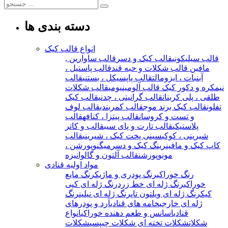
دسته بندی ها
انواع قالب کیک
قالب سیلیکونی
قالب کیک و دسر
قالب ساوارین ,
مافین
قالب شکلات و حبه قند
قالب پاستیل ،
آبنبات ، ایزومالت
قالب پاپسیکل ، بستنی
قالب
نیمکره و دکور کیک
قالب آلومینیومی
قالب شکلات
طلقی ، پلی کربنات
قالب گرانیتی ، چدنی
قالب کیک
تفلون
قالب کیک برند موج
قالب کمربندی
قالب لوف
و تست و کروسان
قالب پیتزا ، کنافه
قالب
پلاستیکی
قالب تارت و پای سیب
قالب و کاتر
شیرینی ، کوکی
سینی پخت کیک ، شیرینی
قالب
کاپ کیک و مافین
رینگ کیک و دسر
میگنوپورشن ،
مونوپورشن
قالب آلتون و گالوانیزه
مواد اولیه قنادی
رنگ خوراکی
رنگ پودری و ماژیک
رنگ مایع
خوراکی
رنگ ژله ای خط زرد
رنگ ژله ای کپی
کیک
رنگ ژله ای ویلتون تاپ
رنگ ژله ای نیلین
رنگ
ژله ای خارجی
خامه های قنادی
آرد و پودرهای
قنادی
اسانس و طعم دهنده خوراکی
انواع
شکلات
شکلات تخته ای
شکلات چیپسی
شکلات