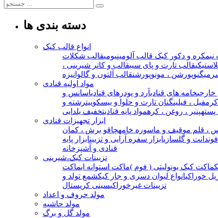
دسته بندی ها
انواع قالب کیک
نیمکره و دکور کیک
قالب آلومینیومی
قالب شکلات
استیکی
قالب تارت و پای سیب
قالب و کاتر شیرینی ،
ر
میگنوپورشن ، مونوپورشن
قالب آلتون و گالوانیزه
مواد اولیه قنادی
خارجی
خامه های قنادی
آرد و پودرهای قنادی
اسانس و
 کرمفیل ، فیلینگ
نان تارت و حلوا و بیسکوییت
رشته و
 پسته
پنیر ، روغن ، کره
مواد پایه قنادی
تخفیف یلدایی
ابزار تجهیزات قنادی
 ، قلم مو
قیف و ماسوره خامه
چاقو برش ، کمان
 فوندانت و گلسازی
ابزار سفره آرایی و تزیین
ابزار پایه
قنادی و آشپزخانه
تزیینات کیک،شیرینی
ماکت کیک یونولیتی ( فوم )
ماکت استوانه ای
ماکت
یل خوراکی
انواع لیوان دسری و جار کیک
شمع تولد و
تزیینات غیرخوراکی
سینی کریستال
مولد حروف و اعداد
مولد حاشیه
مولد گل و برگ