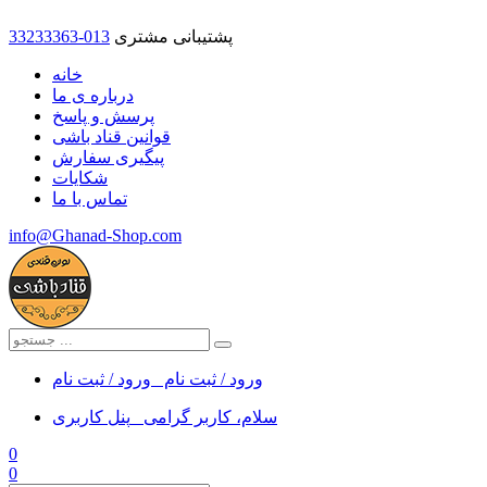
پشتیبانی مشتری
33233363-013
خانه
درباره ی ما
پرسش و پاسخ
قوانین قناد باشی
پیگیری سفارش
شکایات
تماس با ما
info@Ghanad-Shop.com
ورود / ثبت نام
ورود / ثبت نام
سلام، کاربر گرامی
پنل کاربری
0
0