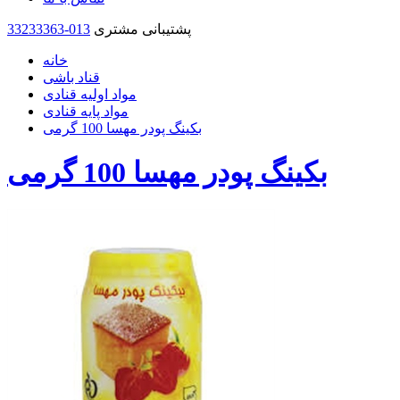
پشتیبانی مشتری
33233363-013
خانه
قناد باشی
مواد اولیه قنادی
مواد پایه قنادی
بکینگ پودر مهسا 100 گرمی
بکینگ پودر مهسا 100 گرمی