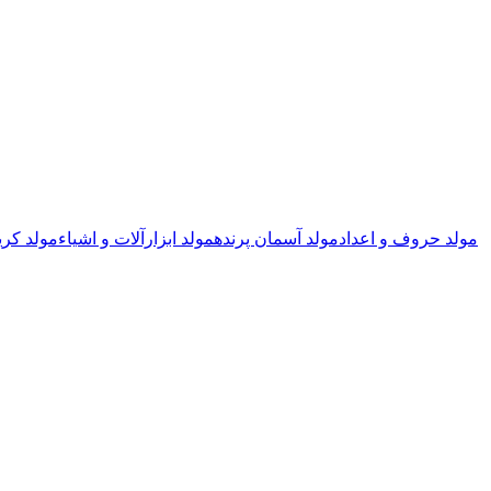
مولد حروف و اعداد
مولد آسمان پرنده
مولد ابزارآلات و اشیاء
مولد کری