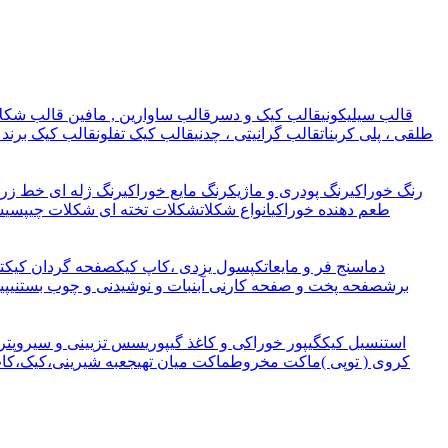
قالب سیلیکونی
قالب کیک و دسر
قالب ساوارین , مافین
قالب شکلا
طلقی ، پلی کربنات
قالب گرانیتی ، چدنی
قالب کیک تفلون
قالب کیک برند 
رنگ خوراکی
رنگ پودری و ماژیک
رنگ مایع خوراکی
رنگ ژله ای خط زرد
طعم دهنده خوراکی
انواع شکلات
شکلات تخته ای
شکلات چیپسی
ش
دماسنج فر و مایعات
کپسول یزدی ،کاپ کیک
صفحه گردان کیک
ت
برش
صفحه پخت و صفحه کار
نی آبنبات و نوشیدنی و چوب بستنی
پی
استنسیل کیک
گیپور خوراکی و کاغذ گیپوری
سس تزیینی و سیروپ
تر
کروی ( توپی )
ماکت مخروط
ماکت میان تهی
جعبه شیرینی،کیک،کا