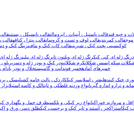
ت و حبه قند
قالب پاستیل ، آبنبات ، ایزومالت
قالب پاپسیکل ، بستنی
قالب 
موج
قالب کمربندی
قالب لوف و تست و کروسان
قالب پیتزا ، کنافه
قالب پل
کوکی
سینی پخت کیک ، شیرینی
قالب کاپ کیک و مافین
رینگ کیک و دس
رنگ ژله ای کپی کیک
رنگ ژله ای ویلتون تاپ
رنگ ژله ای نیلین
رنگ ژله ای 
کلات سکه ای
سس شکلات
کرم شکلات
پودر کیک و پودر ژله و دسر
بریلو ،
خمیرهای آماده
خمیر فوندانت و گامپیست
خلال و پودر بادام ،
وری خنک کننده
لیفتر ، اسلایسر کیک
کاردک ، پالت خامه کشی
لیسک ، برس
مانه و ترازو اندازه گیری
انواع وردنه غلطکی و ثابت
الک و کاسه استیل
ابزار
افل و مروارید خوراکی
انواع زیر کیکی و پلکسی
ظرف حمل و نگهداری کیک
پ کیک
استراکچر ، استند و تاپر کیک و برچسب کیک
طلق دسر، ورق و اکر