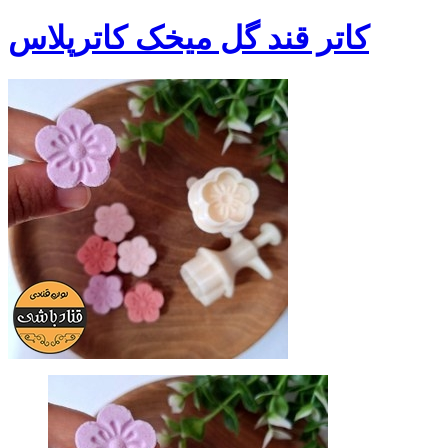
کاتر قند گل میخک کاترپلاس