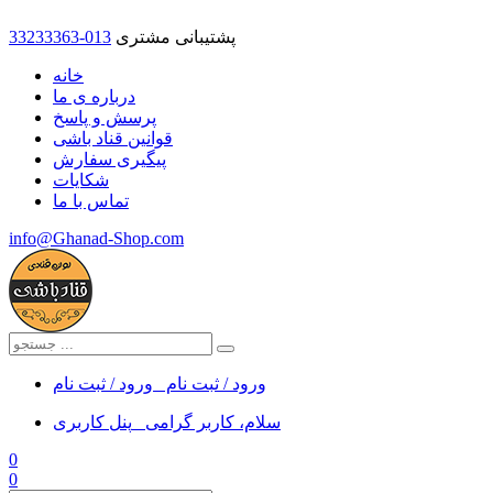
پشتیبانی مشتری
33233363-013
خانه
درباره ی ما
پرسش و پاسخ
قوانین قناد باشی
پیگیری سفارش
شکایات
تماس با ما
info@Ghanad-Shop.com
ورود / ثبت نام
ورود / ثبت نام
سلام، کاربر گرامی
پنل کاربری
0
0