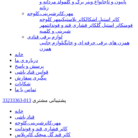
پاپیون و تاج
انواع وینر برگ و گل
مولد مردانه و
زنانه
مهر،کاترشیرینی،کلوچه
کاتر استیل اشکال
کاتر پلاستیکی
مهر کلوچه
فومن
کاتر استیل گل
کاتر فشاری قند و فوندانت
مهر
شیرینی و کلمپه
لوازم برقی قنادی
همزن های برقی حرفه ای و خانگی
لوازم جانبی
همزن
خانه
درباره ی ما
پرسش و پاسخ
قوانین قناد باشی
پیگیری سفارش
شکایات
تماس با ما
پشتیبانی مشتری
33233363-013
خانه
قناد باشی
مهر،کاترشیرینی،کلوچه
کاتر فشاری قند و فوندانت
کاتر قند گل میخک کاترپلاس