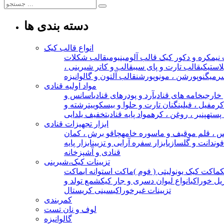
دسته بندی ها
انواع قالب کیک
نیمکره و دکور کیک
قالب آلومینیومی
قالب شکلات
استیکی
قالب تارت و پای سیب
قالب و کاتر شیرینی ،
ر
میگنوپورشن ، مونوپورشن
قالب آلتون و گالوانیزه
مواد اولیه قنادی
خارجی
خامه های قنادی
آرد و پودرهای قنادی
اسانس و
 کرمفیل ، فیلینگ
نان تارت و حلوا و بیسکوییت
رشته و
 پسته
پنیر ، روغن ، کره
مواد پایه قنادی
تخفیف یلدایی
ابزار تجهیزات قنادی
 ، قلم مو
قیف و ماسوره خامه
چاقو برش ، کمان
 فوندانت و گلسازی
ابزار سفره آرایی و تزیین
ابزار پایه
قنادی و آشپزخانه
تزیینات کیک،شیرینی
ماکت کیک یونولیتی ( فوم )
ماکت استوانه ای
ماکت
یل خوراکی
انواع لیوان دسری و جار کیک
شمع تولد و
تزیینات غیرخوراکی
سینی کریستال
کمربندی
لوف و نان تست
گالوانیزه