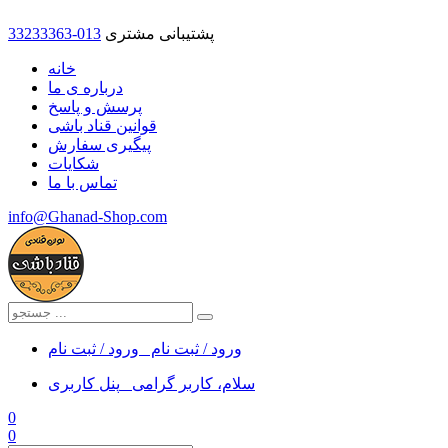
پشتیبانی مشتری
33233363-013
خانه
درباره ی ما
پرسش و پاسخ
قوانین قناد باشی
پیگیری سفارش
شکایات
تماس با ما
info@Ghanad-Shop.com
ورود / ثبت نام
ورود / ثبت نام
سلام، کاربر گرامی
پنل کاربری
0
0