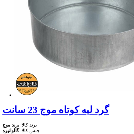
گرد لبه کوتاه موج 23 سانت
برند کالا:
برند موج
جنس کالا:
گالوانیزه