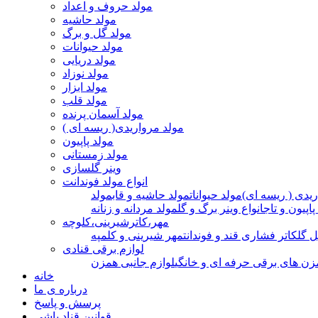
مولد حروف و اعداد
مولد حاشیه
مولد گل و برگ
مولد حیوانات
مولد دریایی
مولد نوزاد
مولد ابزار
مولد قلب
مولد آسمان پرنده
مولد مرواریدی( ریسه ای )
مولد پاپیون
مولد زمستانی
وینر گلسازی
انواع مولد فوندانت
ریدی ( ریسه ای)
مولد حیوانات
مولد حاشیه و قاب
مولد
پاپیون و تاج
انواع وینر برگ و گل
مولد مردانه و زنانه
مهر،کاترشیرینی،کلوچه
ل گل
کاتر فشاری قند و فوندانت
مهر شیرینی و کلمپه
لوازم برقی قنادی
زن های برقی حرفه ای و خانگی
لوازم جانبی همزن
خانه
درباره ی ما
پرسش و پاسخ
قوانین قناد باشی