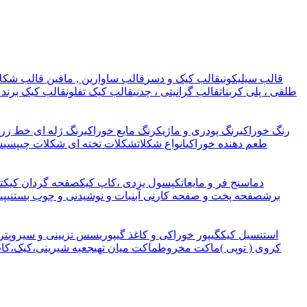
قالب سیلیکونی
قالب کیک و دسر
قالب ساوارین , مافین
قالب شکلا
طلقی ، پلی کربنات
قالب گرانیتی ، چدنی
قالب کیک تفلون
قالب کیک برند 
رنگ خوراکی
رنگ پودری و ماژیک
رنگ مایع خوراکی
رنگ ژله ای خط زرد
طعم دهنده خوراکی
انواع شکلات
شکلات تخته ای
شکلات چیپسی
ش
دماسنج فر و مایعات
کپسول یزدی ،کاپ کیک
صفحه گردان کیک
ت
برش
صفحه پخت و صفحه کار
نی آبنبات و نوشیدنی و چوب بستنی
پی
استنسیل کیک
گیپور خوراکی و کاغذ گیپوری
سس تزیینی و سیروپ
تر
کروی ( توپی )
ماکت مخروط
ماکت میان تهی
جعبه شیرینی،کیک،کا