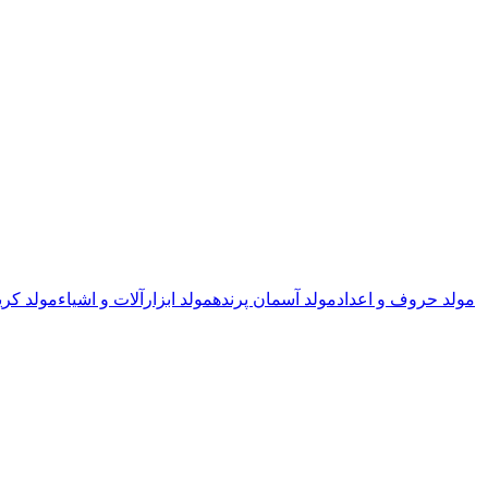
مولد حروف و اعداد
مولد آسمان پرنده
مولد ابزارآلات و اشیاء
مولد کری