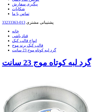
پیگیری سفارش
شکایات
تماس با ما
پشتیبانی مشتری
33233363-013
خانه
قناد باشی
انواع قالب کیک
قالب کیک برند موج
گرد لبه کوتاه موج 23 سانت
گرد لبه کوتاه موج 23 سانت