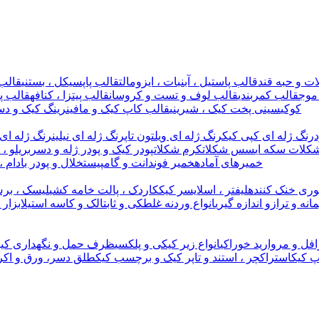
ت و حبه قند
قالب پاستیل ، آبنبات ، ایزومالت
قالب پاپسیکل ، بستنی
قالب 
موج
قالب کمربندی
قالب لوف و تست و کروسان
قالب پیتزا ، کنافه
قالب پل
کوکی
سینی پخت کیک ، شیرینی
قالب کاپ کیک و مافین
رینگ کیک و دس
رنگ ژله ای کپی کیک
رنگ ژله ای ویلتون تاپ
رنگ ژله ای نیلین
رنگ ژله ای 
کلات سکه ای
سس شکلات
کرم شکلات
پودر کیک و پودر ژله و دسر
بریلو ،
خمیرهای آماده
خمیر فوندانت و گامپیست
خلال و پودر بادام ،
وری خنک کننده
لیفتر ، اسلایسر کیک
کاردک ، پالت خامه کشی
لیسک ، برس
مانه و ترازو اندازه گیری
انواع وردنه غلطکی و ثابت
الک و کاسه استیل
ابزار
افل و مروارید خوراکی
انواع زیر کیکی و پلکسی
ظرف حمل و نگهداری کیک
پ کیک
استراکچر ، استند و تاپر کیک و برچسب کیک
طلق دسر، ورق و اکر