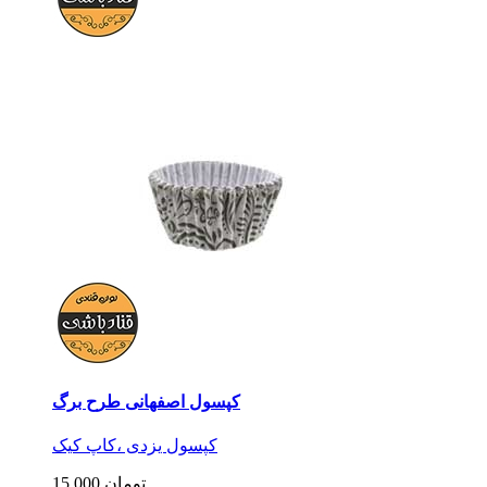
کپسول اصفهانی طرح برگ
کپسول یزدی ،کاپ کیک
15,000 تومان