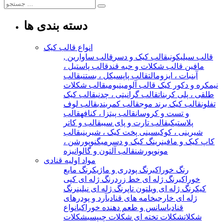
دسته بندی ها
انواع قالب کیک
قالب سیلیکونی
قالب کیک و دسر
قالب ساوارین ,
مافین
قالب شکلات و حبه قند
قالب پاستیل ،
آبنبات ، ایزومالت
قالب پاپسیکل ، بستنی
قالب
نیمکره و دکور کیک
قالب آلومینیومی
قالب شکلات
طلقی ، پلی کربنات
قالب گرانیتی ، چدنی
قالب کیک
تفلون
قالب کیک برند موج
قالب کمربندی
قالب لوف
و تست و کروسان
قالب پیتزا ، کنافه
قالب
پلاستیکی
قالب تارت و پای سیب
قالب و کاتر
شیرینی ، کوکی
سینی پخت کیک ، شیرینی
قالب
کاپ کیک و مافین
رینگ کیک و دسر
میگنوپورشن ،
مونوپورشن
قالب آلتون و گالوانیزه
مواد اولیه قنادی
رنگ خوراکی
رنگ پودری و ماژیک
رنگ مایع
خوراکی
رنگ ژله ای خط زرد
رنگ ژله ای کپی
کیک
رنگ ژله ای ویلتون تاپ
رنگ ژله ای نیلین
رنگ
ژله ای خارجی
خامه های قنادی
آرد و پودرهای
قنادی
اسانس و طعم دهنده خوراکی
انواع
شکلات
شکلات تخته ای
شکلات چیپسی
شکلات