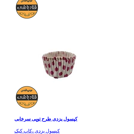
کپسول یزدی طرح توپی سرخابی
کپسول یزدی ،کاپ کیک