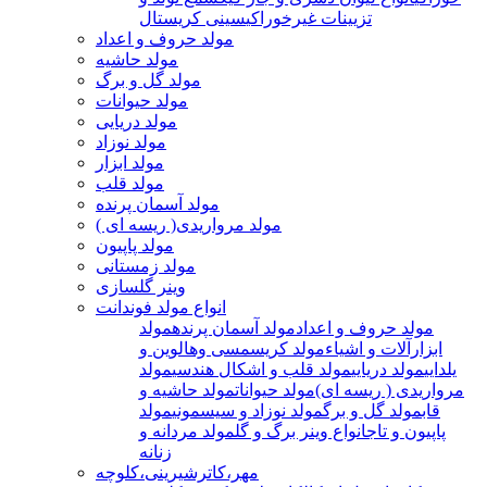
تزیینات غیرخوراکی
سینی کریستال
مولد حروف و اعداد
مولد حاشیه
مولد گل و برگ
مولد حیوانات
مولد دریایی
مولد نوزاد
مولد ابزار
مولد قلب
مولد آسمان پرنده
مولد مرواریدی( ریسه ای )
مولد پاپیون
مولد زمستانی
وینر گلسازی
انواع مولد فوندانت
مولد حروف و اعداد
مولد آسمان پرنده
مولد
ابزارآلات و اشیاء
مولد کریسمسی وهالوین و
یلدایی
مولد دریایی
مولد قلب و اشکال هندسی
مولد
مرواریدی ( ریسه ای)
مولد حیوانات
مولد حاشیه و
قاب
مولد گل و برگ
مولد نوزاد و سیسمونی
مولد
پاپیون و تاج
انواع وینر برگ و گل
مولد مردانه و
زنانه
مهر،کاترشیرینی،کلوچه