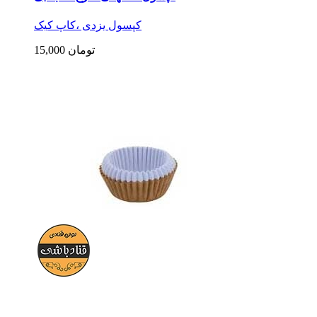
کپسول یزدی ،کاپ کیک
15,000 تومان