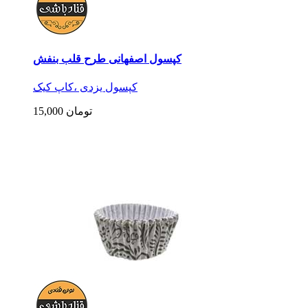
کپسول اصفهانی طرح قلب بنفش
کپسول یزدی ،کاپ کیک
15,000 تومان