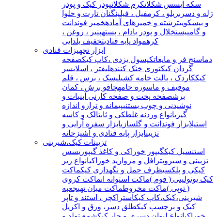
سکه ای
سس شکلات
کرم شکلات
پودر کیک و پودر
ژله و دسر
بریلو ، کرمفیل ، فیلینگ
نان تارت و حلوا
و بیسکوییت
رشته و خمیرهای آماده
خمیر فوندانت
و گامپیست
خلال و پودر بادام ، پسته
پنیر ، روغن ،
کره
مواد پایه قنادی
تخفیف یلدایی
ابزار تجهیزات قنادی
دماسنج فر و مایعات
کپسول یزدی ،کاپ کیک
صفحه
گردان کیک
توری خنک کننده
لیفتر ، اسلایسر
کیک
کاردک ، پالت خامه کشی
لیسک ، برس ، قلم
مو
قیف و ماسوره خامه
چاقو برش ، کمان
برش
صفحه پخت و صفحه کار
نی آبنبات و
نوشیدنی و چوب بستنی
پیمانه و ترازو اندازه
گیری
انواع وردنه غلطکی و ثابت
الک و کاسه
استیل
ابزار فوندانت و گلسازی
ابزار سفره آرایی و
تزیین
ابزار پایه قنادی و آشپزخانه
تزیینات کیک،شیرینی
استنسیل کیک
گیپور خوراکی و کاغذ گیپوری
سس
تزیینی و سیروپ
ترافل و مروارید خوراکی
انواع زیر
کیکی و پلکسی
ظرف حمل و نگهداری کیک
ماکت
کیک یونولیتی ( فوم )
ماکت استوانه ای
ماکت کروی
( توپی )
ماکت مخروط
ماکت میان تهی
جعبه
شیرینی،کیک،کاپ کیک
استراکچر ، استند و تاپر
کیک و برچسب کیک
طلق دسر، ورق و اکریل
خوراکی
انواع لیوان دسری و جار کیک
شمع تولد و