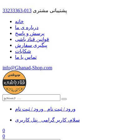
پشتیبانی مشتری
33233363-013
خانه
درباره ی ما
پرسش و پاسخ
قوانین قناد باشی
پیگیری سفارش
شکایات
تماس با ما
info@Ghanad-Shop.com
ورود / ثبت نام
ورود / ثبت نام
سلام، کاربر گرامی
پنل کاربری
0
0