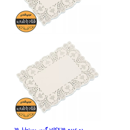
کاغذ گیپور مستطیل 20X30 ده عددی