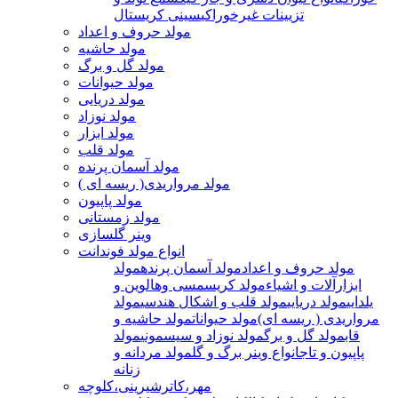
تزیینات غیرخوراکی
سینی کریستال
مولد حروف و اعداد
مولد حاشیه
مولد گل و برگ
مولد حیوانات
مولد دریایی
مولد نوزاد
مولد ابزار
مولد قلب
مولد آسمان پرنده
مولد مرواریدی( ریسه ای )
مولد پاپیون
مولد زمستانی
وینر گلسازی
انواع مولد فوندانت
مولد حروف و اعداد
مولد آسمان پرنده
مولد
ابزارآلات و اشیاء
مولد کریسمسی وهالوین و
یلدایی
مولد دریایی
مولد قلب و اشکال هندسی
مولد
مرواریدی ( ریسه ای)
مولد حیوانات
مولد حاشیه و
قاب
مولد گل و برگ
مولد نوزاد و سیسمونی
مولد
پاپیون و تاج
انواع وینر برگ و گل
مولد مردانه و
زنانه
مهر،کاترشیرینی،کلوچه