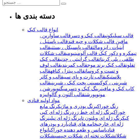
دسته بندی ها
انواع قالب کیک
قالب سیلیکونی
قالب کیک و دسر
قالب ساوارین ,
مافین
قالب شکلات و حبه قند
قالب پاستیل ،
آبنبات ، ایزومالت
قالب پاپسیکل ، بستنی
قالب
نیمکره و دکور کیک
قالب آلومینیومی
قالب شکلات
طلقی ، پلی کربنات
قالب گرانیتی ، چدنی
قالب کیک
تفلون
قالب کیک برند موج
قالب کمربندی
قالب لوف
و تست و کروسان
قالب پیتزا ، کنافه
قالب
پلاستیکی
قالب تارت و پای سیب
قالب و کاتر
شیرینی ، کوکی
سینی پخت کیک ، شیرینی
قالب
کاپ کیک و مافین
رینگ کیک و دسر
میگنوپورشن ،
مونوپورشن
قالب آلتون و گالوانیزه
مواد اولیه قنادی
رنگ خوراکی
رنگ پودری و ماژیک
رنگ مایع
خوراکی
رنگ ژله ای خط زرد
رنگ ژله ای کپی
کیک
رنگ ژله ای ویلتون تاپ
رنگ ژله ای نیلین
رنگ
ژله ای خارجی
خامه های قنادی
آرد و پودرهای
قنادی
اسانس و طعم دهنده خوراکی
انواع
شکلات
شکلات تخته ای
شکلات چیپسی
شکلات