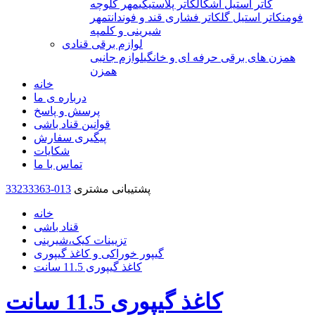
کاتر استیل اشکال
کاتر پلاستیکی
مهر کلوچه
فومن
کاتر استیل گل
کاتر فشاری قند و فوندانت
مهر
شیرینی و کلمپه
لوازم برقی قنادی
همزن های برقی حرفه ای و خانگی
لوازم جانبی
همزن
خانه
درباره ی ما
پرسش و پاسخ
قوانین قناد باشی
پیگیری سفارش
شکایات
تماس با ما
پشتیبانی مشتری
33233363-013
خانه
قناد باشی
تزیینات کیک،شیرینی
گیپور خوراکی و کاغذ گیپوری
کاغذ گیپوری 11.5 سانت
کاغذ گیپوری 11.5 سانت