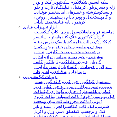
سکه ای
سس شکلات
کرم شکلات
پودر کیک و پودر
ژله و دسر
بریلو ، کرمفیل ، فیلینگ
نان تارت و حلوا
و بیسکوییت
رشته و خمیرهای آماده
خمیر فوندانت
و گامپیست
خلال و پودر بادام ، پسته
پنیر ، روغن ،
کره
مواد پایه قنادی
تخفیف یلدایی
ابزار تجهیزات قنادی
دماسنج فر و مایعات
کپسول یزدی ،کاپ کیک
صفحه
گردان کیک
توری خنک کننده
لیفتر ، اسلایسر
کیک
کاردک ، پالت خامه کشی
لیسک ، برس ، قلم
مو
قیف و ماسوره خامه
چاقو برش ، کمان
برش
صفحه پخت و صفحه کار
نی آبنبات و
نوشیدنی و چوب بستنی
پیمانه و ترازو اندازه
گیری
انواع وردنه غلطکی و ثابت
الک و کاسه
استیل
ابزار فوندانت و گلسازی
ابزار سفره آرایی و
تزیین
ابزار پایه قنادی و آشپزخانه
تزیینات کیک،شیرینی
استنسیل کیک
گیپور خوراکی و کاغذ گیپوری
سس
تزیینی و سیروپ
ترافل و مروارید خوراکی
انواع زیر
کیکی و پلکسی
ظرف حمل و نگهداری کیک
ماکت
کیک یونولیتی ( فوم )
ماکت استوانه ای
ماکت کروی
( توپی )
ماکت مخروط
ماکت میان تهی
جعبه
شیرینی،کیک،کاپ کیک
استراکچر ، استند و تاپر
کیک و برچسب کیک
طلق دسر، ورق و اکریل
خوراکی
انواع لیوان دسری و جار کیک
شمع تولد و