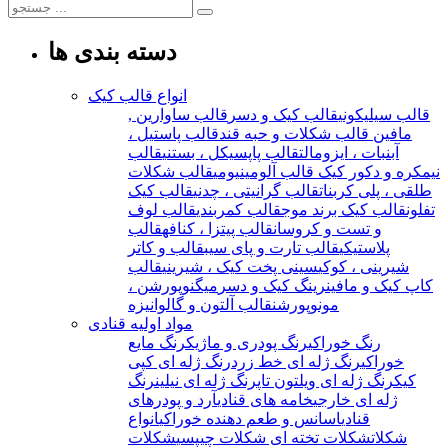
دسته بندی ها
انواع قالب کیک
قالب سیلیکونی
قالب کیک و دسر
قالب ساوارین ,
مافین
قالب شکلات و حبه قند
قالب پاستیل ،
آبنبات ، ایزومالت
قالب پاپسیکل ، بستنی
قالب
نیمکره و دکور کیک
قالب آلومینیومی
قالب شکلات
طلقی ، پلی کربنات
قالب گرانیتی ، چدنی
قالب کیک
تفلون
قالب کیک برند موج
قالب کمربندی
قالب لوف
و تست و کروسان
قالب پیتزا ، کنافه
قالب
پلاستیکی
قالب تارت و پای سیب
قالب و کاتر
شیرینی ، کوکی
سینی پخت کیک ، شیرینی
قالب
کاپ کیک و مافین
رینگ کیک و دسر
میگنوپورشن ،
مونوپورشن
قالب آلتون و گالوانیزه
مواد اولیه قنادی
رنگ خوراکی
رنگ پودری و ماژیک
رنگ مایع
خوراکی
رنگ ژله ای خط زرد
رنگ ژله ای کپی
کیک
رنگ ژله ای ویلتون تاپ
رنگ ژله ای نیلین
رنگ
ژله ای خارجی
خامه های قنادی
آرد و پودرهای
قنادی
اسانس و طعم دهنده خوراکی
انواع
شکلات
شکلات تخته ای
شکلات چیپسی
شکلات