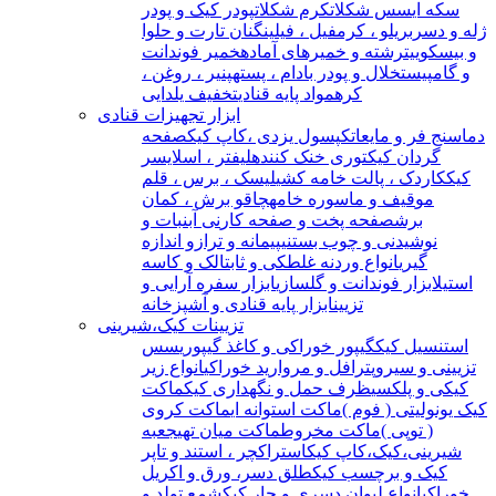
سکه ای
سس شکلات
کرم شکلات
پودر کیک و پودر
ژله و دسر
بریلو ، کرمفیل ، فیلینگ
نان تارت و حلوا
و بیسکوییت
رشته و خمیرهای آماده
خمیر فوندانت
و گامپیست
خلال و پودر بادام ، پسته
پنیر ، روغن ،
کره
مواد پایه قنادی
تخفیف یلدایی
ابزار تجهیزات قنادی
دماسنج فر و مایعات
کپسول یزدی ،کاپ کیک
صفحه
گردان کیک
توری خنک کننده
لیفتر ، اسلایسر
کیک
کاردک ، پالت خامه کشی
لیسک ، برس ، قلم
مو
قیف و ماسوره خامه
چاقو برش ، کمان
برش
صفحه پخت و صفحه کار
نی آبنبات و
نوشیدنی و چوب بستنی
پیمانه و ترازو اندازه
گیری
انواع وردنه غلطکی و ثابت
الک و کاسه
استیل
ابزار فوندانت و گلسازی
ابزار سفره آرایی و
تزیین
ابزار پایه قنادی و آشپزخانه
تزیینات کیک،شیرینی
استنسیل کیک
گیپور خوراکی و کاغذ گیپوری
سس
تزیینی و سیروپ
ترافل و مروارید خوراکی
انواع زیر
کیکی و پلکسی
ظرف حمل و نگهداری کیک
ماکت
کیک یونولیتی ( فوم )
ماکت استوانه ای
ماکت کروی
( توپی )
ماکت مخروط
ماکت میان تهی
جعبه
شیرینی،کیک،کاپ کیک
استراکچر ، استند و تاپر
کیک و برچسب کیک
طلق دسر، ورق و اکریل
خوراکی
انواع لیوان دسری و جار کیک
شمع تولد و