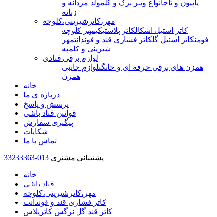
پاپیون و تاج
انواع وینر برگ و گل
مولد مردانه و
زنانه
مهر،کاترشیرینی،کلوچه
کاتر استیل اشکال
کاتر پلاستیکی
مهر کلوچه
فومن
کاتر استیل گل
کاتر فشاری قند و فوندانت
مهر
شیرینی و کلمپه
لوازم برقی قنادی
همزن های برقی حرفه ای و خانگی
لوازم جانبی
همزن
خانه
درباره ی ما
پرسش و پاسخ
قوانین قناد باشی
پیگیری سفارش
شکایات
تماس با ما
پشتیبانی مشتری
33233363-013
خانه
قناد باشی
مهر،کاترشیرینی،کلوچه
کاتر فشاری قند و فوندانت
کاتر قند گل نرگس کاترپلاس