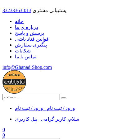
پشتیبانی مشتری
33233363-013
خانه
درباره ی ما
پرسش و پاسخ
قوانین قناد باشی
پیگیری سفارش
شکایات
تماس با ما
info@Ghanad-Shop.com
ورود / ثبت نام
ورود / ثبت نام
سلام، کاربر گرامی
پنل کاربری
0
0