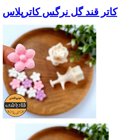
کاتر قند گل نرگس کاترپلاس