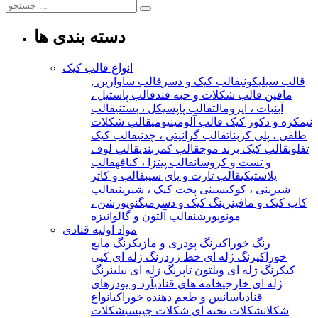
دسته بندی ها
انواع قالب کیک
قالب سیلیکونی
قالب کیک و دسر
قالب ساوارین ,
مافین
قالب شکلات و حبه قند
قالب پاستیل ،
آبنبات ، ایزومالت
قالب پاپسیکل ، بستنی
قالب
نیمکره و دکور کیک
قالب آلومینیومی
قالب شکلات
طلقی ، پلی کربنات
قالب گرانیتی ، چدنی
قالب کیک
تفلون
قالب کیک برند موج
قالب کمربندی
قالب لوف
و تست و کروسان
قالب پیتزا ، کنافه
قالب
پلاستیکی
قالب تارت و پای سیب
قالب و کاتر
شیرینی ، کوکی
سینی پخت کیک ، شیرینی
قالب
کاپ کیک و مافین
رینگ کیک و دسر
میگنوپورشن ،
مونوپورشن
قالب آلتون و گالوانیزه
مواد اولیه قنادی
رنگ خوراکی
رنگ پودری و ماژیک
رنگ مایع
خوراکی
رنگ ژله ای خط زرد
رنگ ژله ای کپی
کیک
رنگ ژله ای ویلتون تاپ
رنگ ژله ای نیلین
رنگ
ژله ای خارجی
خامه های قنادی
آرد و پودرهای
قنادی
اسانس و طعم دهنده خوراکی
انواع
شکلات
شکلات تخته ای
شکلات چیپسی
شکلات