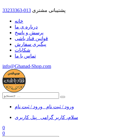
پشتیبانی مشتری
33233363-013
خانه
درباره ی ما
پرسش و پاسخ
قوانین قناد باشی
پیگیری سفارش
شکایات
تماس با ما
info@Ghanad-Shop.com
ورود / ثبت نام
ورود / ثبت نام
سلام، کاربر گرامی
پنل کاربری
0
0