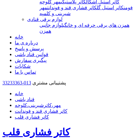
کاتر استیل اشکال
کاتر پلاستیکی
مهر کلوچه
فومن
کاتر استیل گل
کاتر فشاری قند و فوندانت
مهر
شیرینی و کلمپه
لوازم برقی قنادی
همزن های برقی حرفه ای و خانگی
لوازم جانبی
همزن
خانه
درباره ی ما
پرسش و پاسخ
قوانین قناد باشی
پیگیری سفارش
شکایات
تماس با ما
پشتیبانی مشتری
33233363-013
خانه
قناد باشی
مهر،کاترشیرینی،کلوچه
کاتر فشاری قند و فوندانت
کاتر فشاری قلب
کاتر فشاری قلب