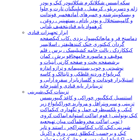
سکه ای
سس شکلات
کرم شکلات
پودر کیک و پودر
ژله و دسر
بریلو ، کرمفیل ، فیلینگ
نان تارت و حلوا
و بیسکوییت
رشته و خمیرهای آماده
خمیر فوندانت
و گامپیست
خلال و پودر بادام ، پسته
پنیر ، روغن ،
کره
مواد پایه قنادی
تخفیف یلدایی
ابزار تجهیزات قنادی
دماسنج فر و مایعات
کپسول یزدی ،کاپ کیک
صفحه
گردان کیک
توری خنک کننده
لیفتر ، اسلایسر
کیک
کاردک ، پالت خامه کشی
لیسک ، برس ، قلم
مو
قیف و ماسوره خامه
چاقو برش ، کمان
برش
صفحه پخت و صفحه کار
نی آبنبات و
نوشیدنی و چوب بستنی
پیمانه و ترازو اندازه
گیری
انواع وردنه غلطکی و ثابت
الک و کاسه
استیل
ابزار فوندانت و گلسازی
ابزار سفره آرایی و
تزیین
ابزار پایه قنادی و آشپزخانه
تزیینات کیک،شیرینی
استنسیل کیک
گیپور خوراکی و کاغذ گیپوری
سس
تزیینی و سیروپ
ترافل و مروارید خوراکی
انواع زیر
کیکی و پلکسی
ظرف حمل و نگهداری کیک
ماکت
کیک یونولیتی ( فوم )
ماکت استوانه ای
ماکت کروی
( توپی )
ماکت مخروط
ماکت میان تهی
جعبه
شیرینی،کیک،کاپ کیک
استراکچر ، استند و تاپر
کیک و برچسب کیک
طلق دسر، ورق و اکریل
خوراکی
انواع لیوان دسری و جار کیک
شمع تولد و