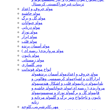
تزیینات غیرخوراکی
سینی کریستال
مولد حروف و اعداد
مولد حاشیه
مولد گل و برگ
مولد حیوانات
مولد دریایی
مولد نوزاد
مولد ابزار
مولد قلب
مولد آسمان پرنده
مولد مرواریدی( ریسه ای )
مولد پاپیون
مولد زمستانی
وینر گلسازی
انواع مولد فوندانت
مولد حروف و اعداد
مولد آسمان پرنده
مولد
ابزارآلات و اشیاء
مولد کریسمسی وهالوین و
یلدایی
مولد دریایی
مولد قلب و اشکال هندسی
مولد
مرواریدی ( ریسه ای)
مولد حیوانات
مولد حاشیه و
قاب
مولد گل و برگ
مولد نوزاد و سیسمونی
مولد
پاپیون و تاج
انواع وینر برگ و گل
مولد مردانه و
زنانه
مهر،کاترشیرینی،کلوچه