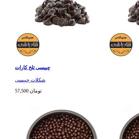
چیپسی تلخ کارات
شکلات چیپسی
57,500 تومان