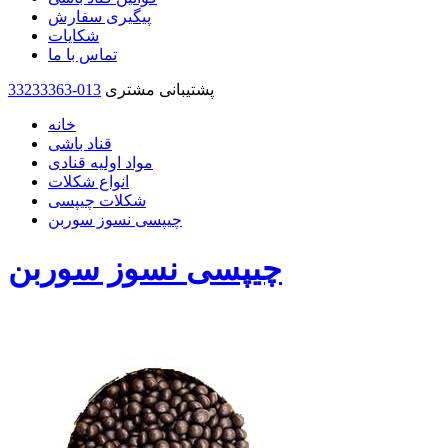
پیگیری سفارش
شکایات
تماس با ما
پشتیبانی مشتری
33233363-013
خانه
قناد باشی
مواد اولیه قنادی
انواع شکلات
شکلات چیپسی
چیپسی نسوز سوربن
چیپسی نسوز سوربن