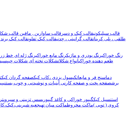
قالب سیلیکونی
قالب کیک و دسر
قالب ساوارین , مافین
قالب شکلا
طلقی ، پلی کربنات
قالب گرانیتی ، چدنی
قالب کیک تفلون
قالب کیک برند 
رنگ خوراکی
رنگ پودری و ماژیک
رنگ مایع خوراکی
رنگ ژله ای خط زرد
طعم دهنده خوراکی
انواع شکلات
شکلات تخته ای
شکلات چیپسی
ش
دماسنج فر و مایعات
کپسول یزدی ،کاپ کیک
صفحه گردان کیک
ت
برش
صفحه پخت و صفحه کار
نی آبنبات و نوشیدنی و چوب بستنی
پی
استنسیل کیک
گیپور خوراکی و کاغذ گیپوری
سس تزیینی و سیروپ
تر
کروی ( توپی )
ماکت مخروط
ماکت میان تهی
جعبه شیرینی،کیک،کا