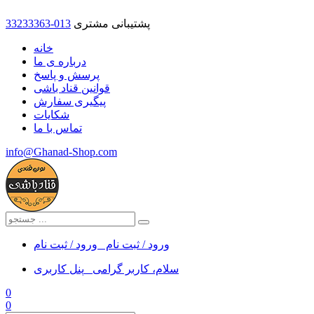
پشتیبانی مشتری
33233363-013
خانه
درباره ی ما
پرسش و پاسخ
قوانین قناد باشی
پیگیری سفارش
شکایات
تماس با ما
info@Ghanad-Shop.com
ورود / ثبت نام
ورود / ثبت نام
سلام، کاربر گرامی
پنل کاربری
0
0