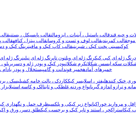
ت و حبه قند
قالب پاستیل ، آبنبات ، ایزومالت
قالب پاپسیکل ، بستنی
قالب 
موج
قالب کمربندی
قالب لوف و تست و کروسان
قالب پیتزا ، کنافه
قالب پل
کوکی
سینی پخت کیک ، شیرینی
قالب کاپ کیک و مافین
رینگ کیک و دس
رنگ ژله ای کپی کیک
رنگ ژله ای ویلتون تاپ
رنگ ژله ای نیلین
رنگ ژله ای 
کلات سکه ای
سس شکلات
کرم شکلات
پودر کیک و پودر ژله و دسر
بریلو ،
خمیرهای آماده
خمیر فوندانت و گامپیست
خلال و پودر بادام ،
وری خنک کننده
لیفتر ، اسلایسر کیک
کاردک ، پالت خامه کشی
لیسک ، برس
مانه و ترازو اندازه گیری
انواع وردنه غلطکی و ثابت
الک و کاسه استیل
ابزار
افل و مروارید خوراکی
انواع زیر کیکی و پلکسی
ظرف حمل و نگهداری کیک
پ کیک
استراکچر ، استند و تاپر کیک و برچسب کیک
طلق دسر، ورق و اکر