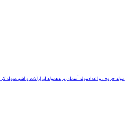
مولد حروف و اعداد
مولد آسمان پرنده
مولد ابزارآلات و اشیاء
مولد کری