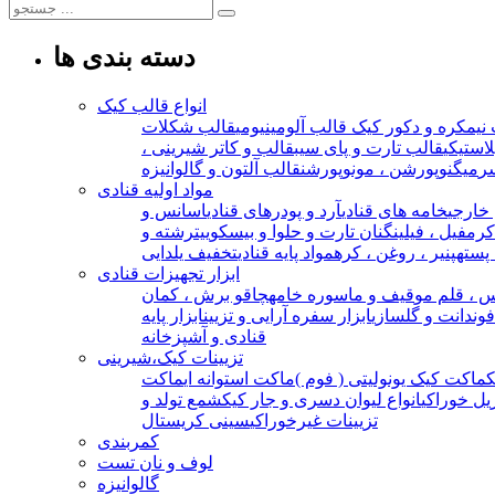
دسته بندی ها
انواع قالب کیک
نیمکره و دکور کیک
قالب آلومینیومی
قالب شکلات
استیکی
قالب تارت و پای سیب
قالب و کاتر شیرینی ،
ر
میگنوپورشن ، مونوپورشن
قالب آلتون و گالوانیزه
مواد اولیه قنادی
خارجی
خامه های قنادی
آرد و پودرهای قنادی
اسانس و
 کرمفیل ، فیلینگ
نان تارت و حلوا و بیسکوییت
رشته و
 پسته
پنیر ، روغن ، کره
مواد پایه قنادی
تخفیف یلدایی
ابزار تجهیزات قنادی
 ، قلم مو
قیف و ماسوره خامه
چاقو برش ، کمان
 فوندانت و گلسازی
ابزار سفره آرایی و تزیین
ابزار پایه
قنادی و آشپزخانه
تزیینات کیک،شیرینی
ماکت کیک یونولیتی ( فوم )
ماکت استوانه ای
ماکت
یل خوراکی
انواع لیوان دسری و جار کیک
شمع تولد و
تزیینات غیرخوراکی
سینی کریستال
کمربندی
لوف و نان تست
گالوانیزه