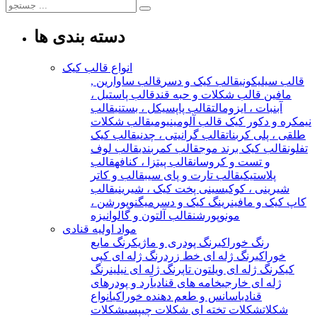
دسته بندی ها
انواع قالب کیک
قالب سیلیکونی
قالب کیک و دسر
قالب ساوارین ,
مافین
قالب شکلات و حبه قند
قالب پاستیل ،
آبنبات ، ایزومالت
قالب پاپسیکل ، بستنی
قالب
نیمکره و دکور کیک
قالب آلومینیومی
قالب شکلات
طلقی ، پلی کربنات
قالب گرانیتی ، چدنی
قالب کیک
تفلون
قالب کیک برند موج
قالب کمربندی
قالب لوف
و تست و کروسان
قالب پیتزا ، کنافه
قالب
پلاستیکی
قالب تارت و پای سیب
قالب و کاتر
شیرینی ، کوکی
سینی پخت کیک ، شیرینی
قالب
کاپ کیک و مافین
رینگ کیک و دسر
میگنوپورشن ،
مونوپورشن
قالب آلتون و گالوانیزه
مواد اولیه قنادی
رنگ خوراکی
رنگ پودری و ماژیک
رنگ مایع
خوراکی
رنگ ژله ای خط زرد
رنگ ژله ای کپی
کیک
رنگ ژله ای ویلتون تاپ
رنگ ژله ای نیلین
رنگ
ژله ای خارجی
خامه های قنادی
آرد و پودرهای
قنادی
اسانس و طعم دهنده خوراکی
انواع
شکلات
شکلات تخته ای
شکلات چیپسی
شکلات