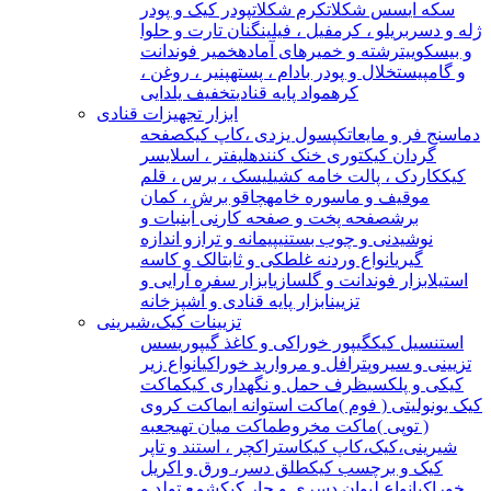
سکه ای
سس شکلات
کرم شکلات
پودر کیک و پودر
ژله و دسر
بریلو ، کرمفیل ، فیلینگ
نان تارت و حلوا
و بیسکوییت
رشته و خمیرهای آماده
خمیر فوندانت
و گامپیست
خلال و پودر بادام ، پسته
پنیر ، روغن ،
کره
مواد پایه قنادی
تخفیف یلدایی
ابزار تجهیزات قنادی
دماسنج فر و مایعات
کپسول یزدی ،کاپ کیک
صفحه
گردان کیک
توری خنک کننده
لیفتر ، اسلایسر
کیک
کاردک ، پالت خامه کشی
لیسک ، برس ، قلم
مو
قیف و ماسوره خامه
چاقو برش ، کمان
برش
صفحه پخت و صفحه کار
نی آبنبات و
نوشیدنی و چوب بستنی
پیمانه و ترازو اندازه
گیری
انواع وردنه غلطکی و ثابت
الک و کاسه
استیل
ابزار فوندانت و گلسازی
ابزار سفره آرایی و
تزیین
ابزار پایه قنادی و آشپزخانه
تزیینات کیک،شیرینی
استنسیل کیک
گیپور خوراکی و کاغذ گیپوری
سس
تزیینی و سیروپ
ترافل و مروارید خوراکی
انواع زیر
کیکی و پلکسی
ظرف حمل و نگهداری کیک
ماکت
کیک یونولیتی ( فوم )
ماکت استوانه ای
ماکت کروی
( توپی )
ماکت مخروط
ماکت میان تهی
جعبه
شیرینی،کیک،کاپ کیک
استراکچر ، استند و تاپر
کیک و برچسب کیک
طلق دسر، ورق و اکریل
خوراکی
انواع لیوان دسری و جار کیک
شمع تولد و