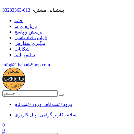
پشتیبانی مشتری
33233363-013
خانه
درباره ی ما
پرسش و پاسخ
قوانین قناد باشی
پیگیری سفارش
شکایات
تماس با ما
info@Ghanad-Shop.com
ورود / ثبت نام
ورود / ثبت نام
سلام، کاربر گرامی
پنل کاربری
0
0