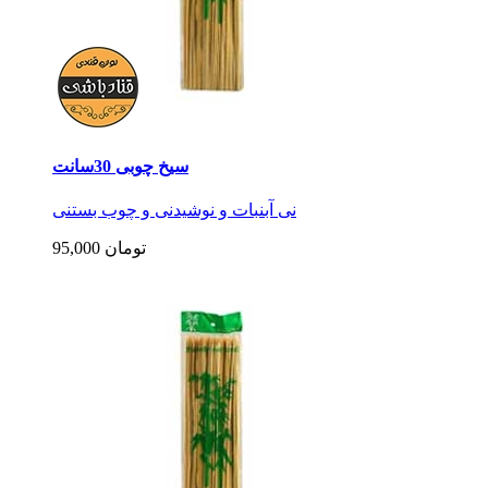
سیخ چوبی 30سانت
نی آبنبات و نوشیدنی و چوب بستنی
95,000 تومان