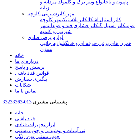
پاپیون و تاج
انواع وینر برگ و گل
مولد مردانه و
زنانه
مهر،کاترشیرینی،کلوچه
کاتر استیل اشکال
کاتر پلاستیکی
مهر کلوچه
فومن
کاتر استیل گل
کاتر فشاری قند و فوندانت
مهر
شیرینی و کلمپه
لوازم برقی قنادی
همزن های برقی حرفه ای و خانگی
لوازم جانبی
همزن
خانه
درباره ی ما
پرسش و پاسخ
قوانین قناد باشی
پیگیری سفارش
شکایات
تماس با ما
پشتیبانی مشتری
33233363-013
خانه
قناد باشی
ابزار تجهیزات قنادی
نی آبنبات و نوشیدنی و چوب بستنی
چوب بستنی پهن رنگی