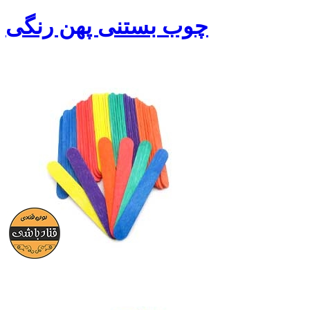
چوب بستنی پهن رنگی