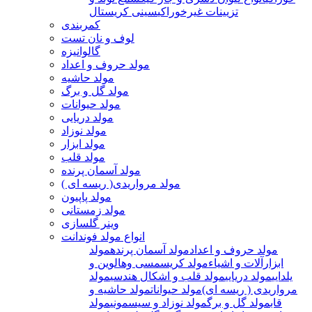
تزیینات غیرخوراکی
سینی کریستال
کمربندی
لوف و نان تست
گالوانیزه
مولد حروف و اعداد
مولد حاشیه
مولد گل و برگ
مولد حیوانات
مولد دریایی
مولد نوزاد
مولد ابزار
مولد قلب
مولد آسمان پرنده
مولد مرواریدی( ریسه ای )
مولد پاپیون
مولد زمستانی
وینر گلسازی
انواع مولد فوندانت
مولد حروف و اعداد
مولد آسمان پرنده
مولد
ابزارآلات و اشیاء
مولد کریسمسی وهالوین و
یلدایی
مولد دریایی
مولد قلب و اشکال هندسی
مولد
مرواریدی ( ریسه ای)
مولد حیوانات
مولد حاشیه و
قاب
مولد گل و برگ
مولد نوزاد و سیسمونی
مولد