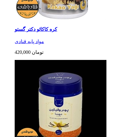
کره کاکائو دکتر گستو
مواد پایه قنادی
420,000 تومان