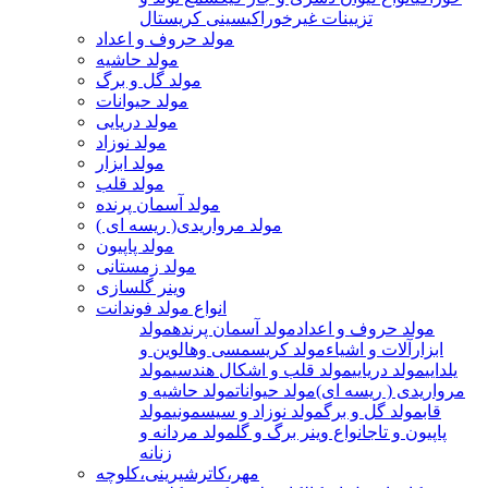
تزیینات غیرخوراکی
سینی کریستال
مولد حروف و اعداد
مولد حاشیه
مولد گل و برگ
مولد حیوانات
مولد دریایی
مولد نوزاد
مولد ابزار
مولد قلب
مولد آسمان پرنده
مولد مرواریدی( ریسه ای )
مولد پاپیون
مولد زمستانی
وینر گلسازی
انواع مولد فوندانت
مولد حروف و اعداد
مولد آسمان پرنده
مولد
ابزارآلات و اشیاء
مولد کریسمسی وهالوین و
یلدایی
مولد دریایی
مولد قلب و اشکال هندسی
مولد
مرواریدی ( ریسه ای)
مولد حیوانات
مولد حاشیه و
قاب
مولد گل و برگ
مولد نوزاد و سیسمونی
مولد
پاپیون و تاج
انواع وینر برگ و گل
مولد مردانه و
زنانه
مهر،کاترشیرینی،کلوچه