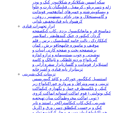
سکه ای
سس شکلات
کرم شکلات
پودر کیک و پودر
ژله و دسر
بریلو ، کرمفیل ، فیلینگ
نان تارت و حلوا
و بیسکوییت
رشته و خمیرهای آماده
خمیر فوندانت
و گامپیست
خلال و پودر بادام ، پسته
پنیر ، روغن ،
کره
مواد پایه قنادی
تخفیف یلدایی
ابزار تجهیزات قنادی
دماسنج فر و مایعات
کپسول یزدی ،کاپ کیک
صفحه
گردان کیک
توری خنک کننده
لیفتر ، اسلایسر
کیک
کاردک ، پالت خامه کشی
لیسک ، برس ، قلم
مو
قیف و ماسوره خامه
چاقو برش ، کمان
برش
صفحه پخت و صفحه کار
نی آبنبات و
نوشیدنی و چوب بستنی
پیمانه و ترازو اندازه
گیری
انواع وردنه غلطکی و ثابت
الک و کاسه
استیل
ابزار فوندانت و گلسازی
ابزار سفره آرایی و
تزیین
ابزار پایه قنادی و آشپزخانه
تزیینات کیک،شیرینی
استنسیل کیک
گیپور خوراکی و کاغذ گیپوری
سس
تزیینی و سیروپ
ترافل و مروارید خوراکی
انواع زیر
کیکی و پلکسی
ظرف حمل و نگهداری کیک
ماکت
کیک یونولیتی ( فوم )
ماکت استوانه ای
ماکت کروی
( توپی )
ماکت مخروط
ماکت میان تهی
جعبه
شیرینی،کیک،کاپ کیک
استراکچر ، استند و تاپر
کیک و برچسب کیک
طلق دسر، ورق و اکریل
خوراکی
انواع لیوان دسری و جار کیک
شمع تولد و