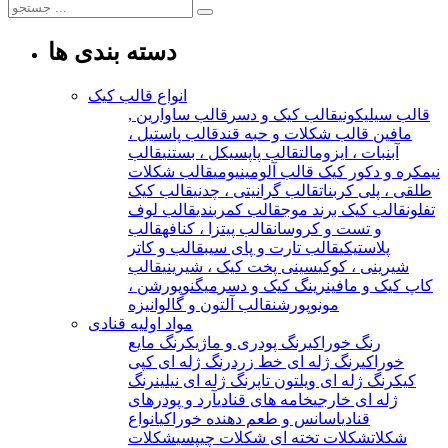
دسته بندی ها
انواع قالب کیک
قالب سیلیکونی
قالب کیک و دسر
قالب ساوارین ,
مافین
قالب شکلات و حبه قند
قالب پاستیل ،
آبنبات ، ایزومالت
قالب پاپسیکل ، بستنی
قالب
نیمکره و دکور کیک
قالب آلومینیومی
قالب شکلات
طلقی ، پلی کربنات
قالب گرانیتی ، چدنی
قالب کیک
تفلون
قالب کیک برند موج
قالب کمربندی
قالب لوف
و تست و کروسان
قالب پیتزا ، کنافه
قالب
پلاستیکی
قالب تارت و پای سیب
قالب و کاتر
شیرینی ، کوکی
سینی پخت کیک ، شیرینی
قالب
کاپ کیک و مافین
رینگ کیک و دسر
میگنوپورشن ،
مونوپورشن
قالب آلتون و گالوانیزه
مواد اولیه قنادی
رنگ خوراکی
رنگ پودری و ماژیک
رنگ مایع
خوراکی
رنگ ژله ای خط زرد
رنگ ژله ای کپی
کیک
رنگ ژله ای ویلتون تاپ
رنگ ژله ای نیلین
رنگ
ژله ای خارجی
خامه های قنادی
آرد و پودرهای
قنادی
اسانس و طعم دهنده خوراکی
انواع
شکلات
شکلات تخته ای
شکلات چیپسی
شکلات