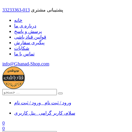
پشتیبانی مشتری
33233363-013
خانه
درباره ی ما
پرسش و پاسخ
قوانین قناد باشی
پیگیری سفارش
شکایات
تماس با ما
info@Ghanad-Shop.com
ورود / ثبت نام
ورود / ثبت نام
سلام، کاربر گرامی
پنل کاربری
0
0