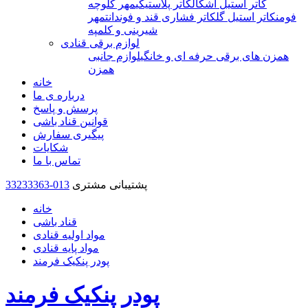
کاتر استیل اشکال
کاتر پلاستیکی
مهر کلوچه
فومن
کاتر استیل گل
کاتر فشاری قند و فوندانت
مهر
شیرینی و کلمپه
لوازم برقی قنادی
همزن های برقی حرفه ای و خانگی
لوازم جانبی
همزن
خانه
درباره ی ما
پرسش و پاسخ
قوانین قناد باشی
پیگیری سفارش
شکایات
تماس با ما
پشتیبانی مشتری
33233363-013
خانه
قناد باشی
مواد اولیه قنادی
مواد پایه قنادی
پودر پنکیک فرمند
پودر پنکیک فرمند