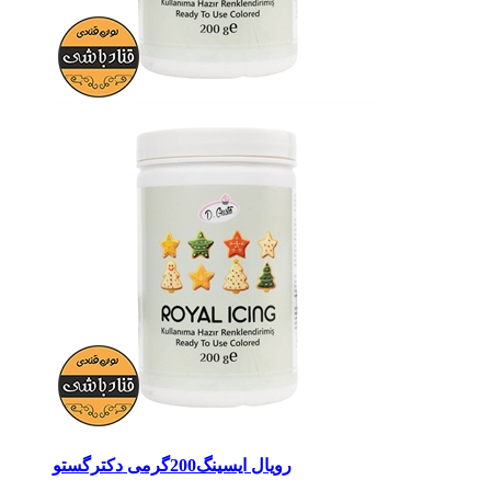
رویال ایسینگ200گرمی دکترگستو