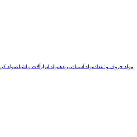
مولد حروف و اعداد
مولد آسمان پرنده
مولد ابزارآلات و اشیاء
مولد کری