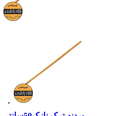
وردنه ترک نازک50سانتی