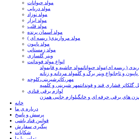
مولد حیوانات
مولد دریایی
مولد نوزاد
مولد ابزار
مولد قلب
مولد آسمان پرنده
مولد مرواریدی( ریسه ای )
مولد پاپیون
مولد زمستانی
وینر گلسازی
انواع مولد فوندانت
ریدی ( ریسه ای)
مولد حیوانات
مولد حاشیه و قاب
مولد
پاپیون و تاج
انواع وینر برگ و گل
مولد مردانه و زنانه
مهر،کاترشیرینی،کلوچه
ل گل
کاتر فشاری قند و فوندانت
مهر شیرینی و کلمپه
لوازم برقی قنادی
زن های برقی حرفه ای و خانگی
لوازم جانبی همزن
خانه
درباره ی ما
پرسش و پاسخ
قوانین قناد باشی
پیگیری سفارش
شکایات
تماس با ما