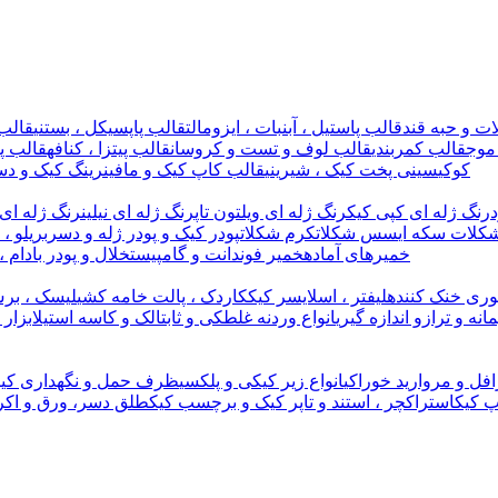
ت و حبه قند
قالب پاستیل ، آبنبات ، ایزومالت
قالب پاپسیکل ، بستنی
قالب 
موج
قالب کمربندی
قالب لوف و تست و کروسان
قالب پیتزا ، کنافه
قالب پل
کوکی
سینی پخت کیک ، شیرینی
قالب کاپ کیک و مافین
رینگ کیک و دس
رنگ ژله ای کپی کیک
رنگ ژله ای ویلتون تاپ
رنگ ژله ای نیلین
رنگ ژله ای 
کلات سکه ای
سس شکلات
کرم شکلات
پودر کیک و پودر ژله و دسر
بریلو ،
خمیرهای آماده
خمیر فوندانت و گامپیست
خلال و پودر بادام ،
وری خنک کننده
لیفتر ، اسلایسر کیک
کاردک ، پالت خامه کشی
لیسک ، برس
مانه و ترازو اندازه گیری
انواع وردنه غلطکی و ثابت
الک و کاسه استیل
ابزار
افل و مروارید خوراکی
انواع زیر کیکی و پلکسی
ظرف حمل و نگهداری کیک
پ کیک
استراکچر ، استند و تاپر کیک و برچسب کیک
طلق دسر، ورق و اکر