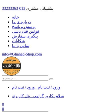
پشتیبانی مشتری
33233363-013
خانه
درباره ی ما
پرسش و پاسخ
قوانین قناد باشی
پیگیری سفارش
شکایات
تماس با ما
info@Ghanad-Shop.com
ورود / ثبت نام
ورود / ثبت نام
سلام، کاربر گرامی
پنل کاربری
0
0