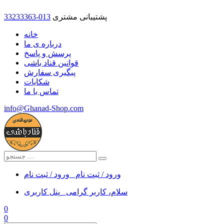
پشتیبانی مشتری
33233363-013
خانه
درباره ی ما
پرسش و پاسخ
قوانین قناد باشی
پیگیری سفارش
شکایات
تماس با ما
info@Ghanad-Shop.com
ورود / ثبت نام
ورود / ثبت نام
سلام، کاربر گرامی
پنل کاربری
0
0