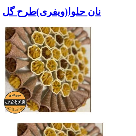
نان حلوا(ویفری)طرح گل