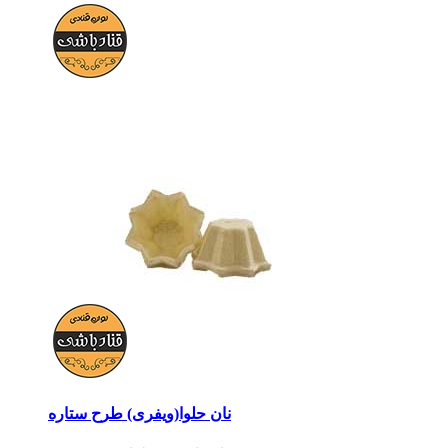
نان حلوا(ویفری) طرح ستاره