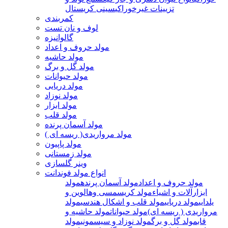
تزیینات غیرخوراکی
سینی کریستال
کمربندی
لوف و نان تست
گالوانیزه
مولد حروف و اعداد
مولد حاشیه
مولد گل و برگ
مولد حیوانات
مولد دریایی
مولد نوزاد
مولد ابزار
مولد قلب
مولد آسمان پرنده
مولد مرواریدی( ریسه ای )
مولد پاپیون
مولد زمستانی
وینر گلسازی
انواع مولد فوندانت
مولد حروف و اعداد
مولد آسمان پرنده
مولد
ابزارآلات و اشیاء
مولد کریسمسی وهالوین و
یلدایی
مولد دریایی
مولد قلب و اشکال هندسی
مولد
مرواریدی ( ریسه ای)
مولد حیوانات
مولد حاشیه و
قاب
مولد گل و برگ
مولد نوزاد و سیسمونی
مولد