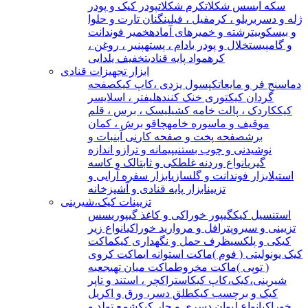
سکه ای
سس شکلات
کرم شکلات
پودر کیک و پودر
ژله و دسر
بریلو ، کرمفیل ، فیلینگ
نان تارت و حلوا
و بیسکوییت
رشته و خمیرهای آماده
خمیر فوندانت
و گامپیست
خلال و پودر بادام ، پسته
پنیر ، روغن ،
کره
مواد پایه قنادی
تخفیف یلدایی
ابزار تجهیزات قنادی
دماسنج فر و مایعات
کپسول یزدی ،کاپ کیک
صفحه
گردان کیک
توری خنک کننده
لیفتر ، اسلایسر
کیک
کاردک ، پالت خامه کشی
لیسک ، برس ، قلم
مو
قیف و ماسوره خامه
چاقو برش ، کمان
برش
صفحه پخت و صفحه کار
نی آبنبات و
نوشیدنی و چوب بستنی
پیمانه و ترازو اندازه
گیری
انواع وردنه غلطکی و ثابت
الک و کاسه
استیل
ابزار فوندانت و گلسازی
ابزار سفره آرایی و
تزیین
ابزار پایه قنادی و آشپزخانه
تزیینات کیک،شیرینی
استنسیل کیک
گیپور خوراکی و کاغذ گیپوری
سس
تزیینی و سیروپ
ترافل و مروارید خوراکی
انواع زیر
کیکی و پلکسی
ظرف حمل و نگهداری کیک
ماکت
کیک یونولیتی ( فوم )
ماکت استوانه ای
ماکت کروی
( توپی )
ماکت مخروط
ماکت میان تهی
جعبه
شیرینی،کیک،کاپ کیک
استراکچر ، استند و تاپر
کیک و برچسب کیک
طلق دسر، ورق و اکریل
خوراکی
انواع لیوان دسری و جار کیک
شمع تولد و