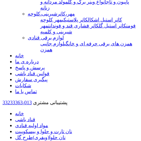
پاپیون و تاج
انواع وینر برگ و گل
مولد مردانه و
زنانه
مهر،کاترشیرینی،کلوچه
کاتر استیل اشکال
کاتر پلاستیکی
مهر کلوچه
فومن
کاتر استیل گل
کاتر فشاری قند و فوندانت
مهر
شیرینی و کلمپه
لوازم برقی قنادی
همزن های برقی حرفه ای و خانگی
لوازم جانبی
همزن
خانه
درباره ی ما
پرسش و پاسخ
قوانین قناد باشی
پیگیری سفارش
شکایات
تماس با ما
پشتیبانی مشتری
33233363-013
خانه
قناد باشی
مواد اولیه قنادی
نان تارت و حلوا و بیسکوییت
نان حلوا(ویفری)طرح گل