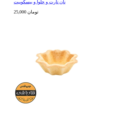
نان تارت و حلوا و بیسکوییت
25,000 تومان