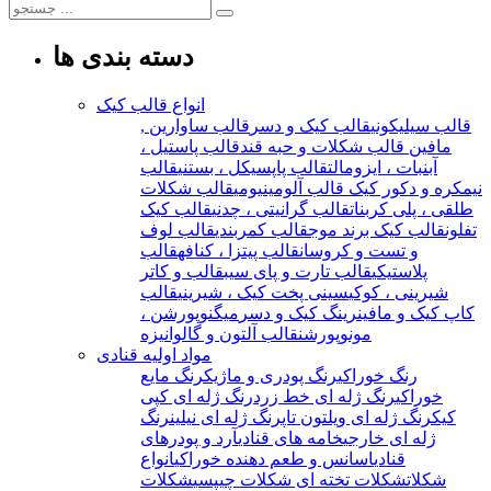
دسته بندی ها
انواع قالب کیک
قالب سیلیکونی
قالب کیک و دسر
قالب ساوارین ,
مافین
قالب شکلات و حبه قند
قالب پاستیل ،
آبنبات ، ایزومالت
قالب پاپسیکل ، بستنی
قالب
نیمکره و دکور کیک
قالب آلومینیومی
قالب شکلات
طلقی ، پلی کربنات
قالب گرانیتی ، چدنی
قالب کیک
تفلون
قالب کیک برند موج
قالب کمربندی
قالب لوف
و تست و کروسان
قالب پیتزا ، کنافه
قالب
پلاستیکی
قالب تارت و پای سیب
قالب و کاتر
شیرینی ، کوکی
سینی پخت کیک ، شیرینی
قالب
کاپ کیک و مافین
رینگ کیک و دسر
میگنوپورشن ،
مونوپورشن
قالب آلتون و گالوانیزه
مواد اولیه قنادی
رنگ خوراکی
رنگ پودری و ماژیک
رنگ مایع
خوراکی
رنگ ژله ای خط زرد
رنگ ژله ای کپی
کیک
رنگ ژله ای ویلتون تاپ
رنگ ژله ای نیلین
رنگ
ژله ای خارجی
خامه های قنادی
آرد و پودرهای
قنادی
اسانس و طعم دهنده خوراکی
انواع
شکلات
شکلات تخته ای
شکلات چیپسی
شکلات