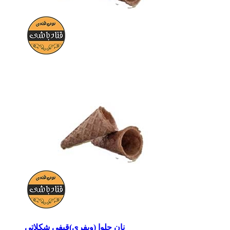
نان حلوا (ویفری)قیفی شکلاتی