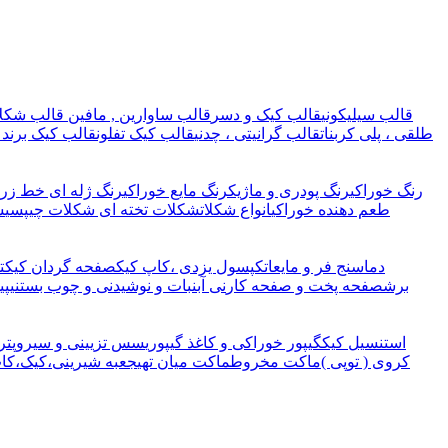
قالب سیلیکونی
قالب کیک و دسر
قالب ساوارین , مافین
قالب شکلا
طلقی ، پلی کربنات
قالب گرانیتی ، چدنی
قالب کیک تفلون
قالب کیک برند 
رنگ خوراکی
رنگ پودری و ماژیک
رنگ مایع خوراکی
رنگ ژله ای خط زرد
طعم دهنده خوراکی
انواع شکلات
شکلات تخته ای
شکلات چیپسی
ش
دماسنج فر و مایعات
کپسول یزدی ،کاپ کیک
صفحه گردان کیک
ت
برش
صفحه پخت و صفحه کار
نی آبنبات و نوشیدنی و چوب بستنی
پی
استنسیل کیک
گیپور خوراکی و کاغذ گیپوری
سس تزیینی و سیروپ
تر
کروی ( توپی )
ماکت مخروط
ماکت میان تهی
جعبه شیرینی،کیک،کا