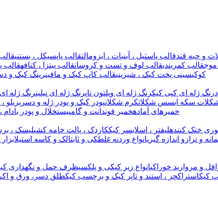
ت و حبه قند
قالب پاستیل ، آبنبات ، ایزومالت
قالب پاپسیکل ، بستنی
قالب 
موج
قالب کمربندی
قالب لوف و تست و کروسان
قالب پیتزا ، کنافه
قالب پل
کوکی
سینی پخت کیک ، شیرینی
قالب کاپ کیک و مافین
رینگ کیک و دس
رنگ ژله ای کپی کیک
رنگ ژله ای ویلتون تاپ
رنگ ژله ای نیلین
رنگ ژله ای 
کلات سکه ای
سس شکلات
کرم شکلات
پودر کیک و پودر ژله و دسر
بریلو ،
خمیرهای آماده
خمیر فوندانت و گامپیست
خلال و پودر بادام ،
وری خنک کننده
لیفتر ، اسلایسر کیک
کاردک ، پالت خامه کشی
لیسک ، برس
مانه و ترازو اندازه گیری
انواع وردنه غلطکی و ثابت
الک و کاسه استیل
ابزار
افل و مروارید خوراکی
انواع زیر کیکی و پلکسی
ظرف حمل و نگهداری کیک
پ کیک
استراکچر ، استند و تاپر کیک و برچسب کیک
طلق دسر، ورق و اکر