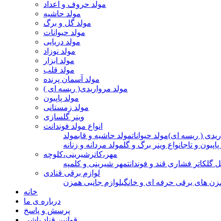
مولد حروف و اعداد
مولد حاشیه
مولد گل و برگ
مولد حیوانات
مولد دریایی
مولد نوزاد
مولد ابزار
مولد قلب
مولد آسمان پرنده
مولد مرواریدی( ریسه ای )
مولد پاپیون
مولد زمستانی
وینر گلسازی
انواع مولد فوندانت
ریدی ( ریسه ای)
مولد حیوانات
مولد حاشیه و قاب
مولد
پاپیون و تاج
انواع وینر برگ و گل
مولد مردانه و زنانه
مهر،کاترشیرینی،کلوچه
ل گل
کاتر فشاری قند و فوندانت
مهر شیرینی و کلمپه
لوازم برقی قنادی
زن های برقی حرفه ای و خانگی
لوازم جانبی همزن
خانه
درباره ی ما
پرسش و پاسخ
قوانین قناد باشی