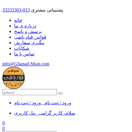
پشتیبانی مشتری
33233363-013
خانه
درباره ی ما
پرسش و پاسخ
قوانین قناد باشی
پیگیری سفارش
شکایات
تماس با ما
info@Ghanad-Shop.com
ورود / ثبت نام
ورود / ثبت نام
سلام، کاربر گرامی
پنل کاربری
0
0