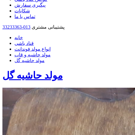
پیگیری سفارش
شکایات
تماس با ما
پشتیبانی مشتری
33233363-013
خانه
قناد باشی
انواع مولد فوندانت
مولد حاشیه و قاب
مولد حاشیه گل
مولد حاشیه گل