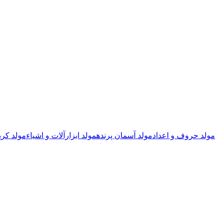
مولد حروف و اعداد
مولد آسمان پرنده
مولد ابزارآلات و اشیاء
مولد کری