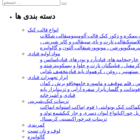
دسته بندی ها
انواع قالب کیک
نیمکره و دکور کیک
قالب آلومینیومی
قالب شکلات
استیکی
قالب تارت و پای سیب
قالب و کاتر شیرینی ،
ر
میگنوپورشن ، مونوپورشن
قالب آلتون و گالوانیزه
مواد اولیه قنادی
خارجی
خامه های قنادی
آرد و پودرهای قنادی
اسانس و
 کرمفیل ، فیلینگ
نان تارت و حلوا و بیسکوییت
رشته و
 پسته
پنیر ، روغن ، کره
مواد پایه قنادی
تخفیف یلدایی
ابزار تجهیزات قنادی
 ، قلم مو
قیف و ماسوره خامه
چاقو برش ، کمان
 فوندانت و گلسازی
ابزار سفره آرایی و تزیین
ابزار پایه
قنادی و آشپزخانه
تزیینات کیک،شیرینی
ماکت کیک یونولیتی ( فوم )
ماکت استوانه ای
ماکت
یل خوراکی
انواع لیوان دسری و جار کیک
شمع تولد و
تزیینات غیرخوراکی
سینی کریستال
کمربندی
لوف و نان تست
گالوانیزه