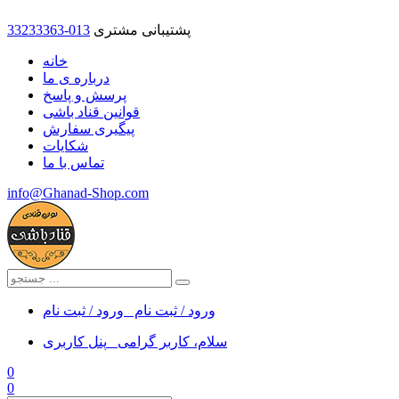
پشتیبانی مشتری
33233363-013
خانه
درباره ی ما
پرسش و پاسخ
قوانین قناد باشی
پیگیری سفارش
شکایات
تماس با ما
info@Ghanad-Shop.com
ورود / ثبت نام
ورود / ثبت نام
سلام، کاربر گرامی
پنل کاربری
0
0