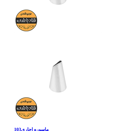
ماسوره اچاری103