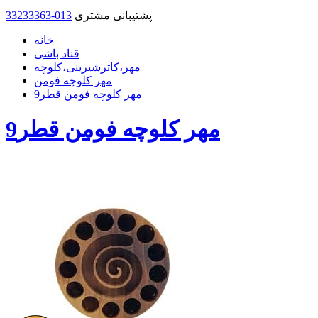
پشتیبانی مشتری
33233363-013
خانه
قناد باشی
مهر،کاترشیرینی،کلوچه
مهر کلوچه فومن
مهر کلوچه فومن قطر9
مهر کلوچه فومن قطر9