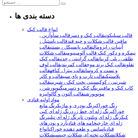
دسته بندی ها
انواع قالب کیک
قالب سیلیکونی
قالب کیک و دسر
قالب ساوارین ,
مافین
قالب شکلات و حبه قند
قالب پاستیل ،
آبنبات ، ایزومالت
قالب پاپسیکل ، بستنی
قالب
نیمکره و دکور کیک
قالب آلومینیومی
قالب شکلات
طلقی ، پلی کربنات
قالب گرانیتی ، چدنی
قالب کیک
تفلون
قالب کیک برند موج
قالب کمربندی
قالب لوف
و تست و کروسان
قالب پیتزا ، کنافه
قالب
پلاستیکی
قالب تارت و پای سیب
قالب و کاتر
شیرینی ، کوکی
سینی پخت کیک ، شیرینی
قالب
کاپ کیک و مافین
رینگ کیک و دسر
میگنوپورشن ،
مونوپورشن
قالب آلتون و گالوانیزه
مواد اولیه قنادی
رنگ خوراکی
رنگ پودری و ماژیک
رنگ مایع
خوراکی
رنگ ژله ای خط زرد
رنگ ژله ای کپی
کیک
رنگ ژله ای ویلتون تاپ
رنگ ژله ای نیلین
رنگ
ژله ای خارجی
خامه های قنادی
آرد و پودرهای
قنادی
اسانس و طعم دهنده خوراکی
انواع
شکلات
شکلات تخته ای
شکلات چیپسی
شکلات