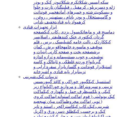
سکه ای
سس شکلات
کرم شکلات
پودر کیک و پودر
ژله و دسر
بریلو ، کرمفیل ، فیلینگ
نان تارت و حلوا
و بیسکوییت
رشته و خمیرهای آماده
خمیر فوندانت
و گامپیست
خلال و پودر بادام ، پسته
پنیر ، روغن ،
کره
مواد پایه قنادی
تخفیف یلدایی
ابزار تجهیزات قنادی
دماسنج فر و مایعات
کپسول یزدی ،کاپ کیک
صفحه
گردان کیک
توری خنک کننده
لیفتر ، اسلایسر
کیک
کاردک ، پالت خامه کشی
لیسک ، برس ، قلم
مو
قیف و ماسوره خامه
چاقو برش ، کمان
برش
صفحه پخت و صفحه کار
نی آبنبات و
نوشیدنی و چوب بستنی
پیمانه و ترازو اندازه
گیری
انواع وردنه غلطکی و ثابت
الک و کاسه
استیل
ابزار فوندانت و گلسازی
ابزار سفره آرایی و
تزیین
ابزار پایه قنادی و آشپزخانه
تزیینات کیک،شیرینی
استنسیل کیک
گیپور خوراکی و کاغذ گیپوری
سس
تزیینی و سیروپ
ترافل و مروارید خوراکی
انواع زیر
کیکی و پلکسی
ظرف حمل و نگهداری کیک
ماکت
کیک یونولیتی ( فوم )
ماکت استوانه ای
ماکت کروی
( توپی )
ماکت مخروط
ماکت میان تهی
جعبه
شیرینی،کیک،کاپ کیک
استراکچر ، استند و تاپر
کیک و برچسب کیک
طلق دسر، ورق و اکریل
خوراکی
انواع لیوان دسری و جار کیک
شمع تولد و