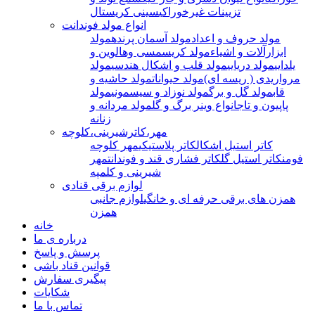
تزیینات غیرخوراکی
سینی کریستال
انواع مولد فوندانت
مولد حروف و اعداد
مولد آسمان پرنده
مولد
ابزارآلات و اشیاء
مولد کریسمسی وهالوین و
یلدایی
مولد دریایی
مولد قلب و اشکال هندسی
مولد
مرواریدی ( ریسه ای)
مولد حیوانات
مولد حاشیه و
قاب
مولد گل و برگ
مولد نوزاد و سیسمونی
مولد
پاپیون و تاج
انواع وینر برگ و گل
مولد مردانه و
زنانه
مهر،کاترشیرینی،کلوچه
کاتر استیل اشکال
کاتر پلاستیکی
مهر کلوچه
فومن
کاتر استیل گل
کاتر فشاری قند و فوندانت
مهر
شیرینی و کلمپه
لوازم برقی قنادی
همزن های برقی حرفه ای و خانگی
لوازم جانبی
همزن
خانه
درباره ی ما
پرسش و پاسخ
قوانین قناد باشی
پیگیری سفارش
شکایات
تماس با ما