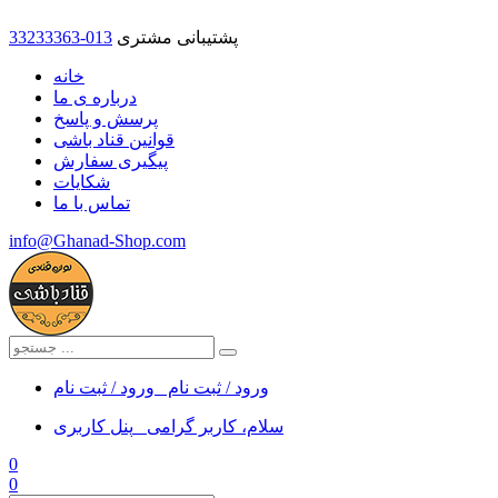
پشتیبانی مشتری
33233363-013
خانه
درباره ی ما
پرسش و پاسخ
قوانین قناد باشی
پیگیری سفارش
شکایات
تماس با ما
info@Ghanad-Shop.com
ورود / ثبت نام
ورود / ثبت نام
سلام، کاربر گرامی
پنل کاربری
0
0