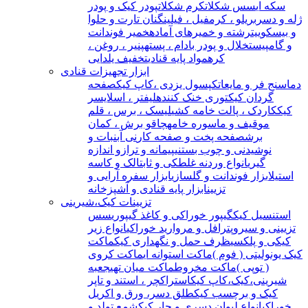
سکه ای
سس شکلات
کرم شکلات
پودر کیک و پودر
ژله و دسر
بریلو ، کرمفیل ، فیلینگ
نان تارت و حلوا
و بیسکوییت
رشته و خمیرهای آماده
خمیر فوندانت
و گامپیست
خلال و پودر بادام ، پسته
پنیر ، روغن ،
کره
مواد پایه قنادی
تخفیف یلدایی
ابزار تجهیزات قنادی
دماسنج فر و مایعات
کپسول یزدی ،کاپ کیک
صفحه
گردان کیک
توری خنک کننده
لیفتر ، اسلایسر
کیک
کاردک ، پالت خامه کشی
لیسک ، برس ، قلم
مو
قیف و ماسوره خامه
چاقو برش ، کمان
برش
صفحه پخت و صفحه کار
نی آبنبات و
نوشیدنی و چوب بستنی
پیمانه و ترازو اندازه
گیری
انواع وردنه غلطکی و ثابت
الک و کاسه
استیل
ابزار فوندانت و گلسازی
ابزار سفره آرایی و
تزیین
ابزار پایه قنادی و آشپزخانه
تزیینات کیک،شیرینی
استنسیل کیک
گیپور خوراکی و کاغذ گیپوری
سس
تزیینی و سیروپ
ترافل و مروارید خوراکی
انواع زیر
کیکی و پلکسی
ظرف حمل و نگهداری کیک
ماکت
کیک یونولیتی ( فوم )
ماکت استوانه ای
ماکت کروی
( توپی )
ماکت مخروط
ماکت میان تهی
جعبه
شیرینی،کیک،کاپ کیک
استراکچر ، استند و تاپر
کیک و برچسب کیک
طلق دسر، ورق و اکریل
خوراکی
انواع لیوان دسری و جار کیک
شمع تولد و