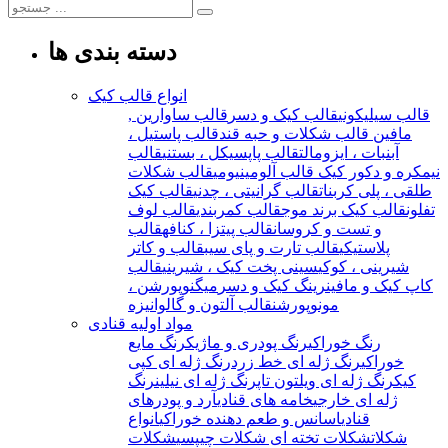
دسته بندی ها
انواع قالب کیک
قالب سیلیکونی
قالب کیک و دسر
قالب ساوارین ,
مافین
قالب شکلات و حبه قند
قالب پاستیل ،
آبنبات ، ایزومالت
قالب پاپسیکل ، بستنی
قالب
نیمکره و دکور کیک
قالب آلومینیومی
قالب شکلات
طلقی ، پلی کربنات
قالب گرانیتی ، چدنی
قالب کیک
تفلون
قالب کیک برند موج
قالب کمربندی
قالب لوف
و تست و کروسان
قالب پیتزا ، کنافه
قالب
پلاستیکی
قالب تارت و پای سیب
قالب و کاتر
شیرینی ، کوکی
سینی پخت کیک ، شیرینی
قالب
کاپ کیک و مافین
رینگ کیک و دسر
میگنوپورشن ،
مونوپورشن
قالب آلتون و گالوانیزه
مواد اولیه قنادی
رنگ خوراکی
رنگ پودری و ماژیک
رنگ مایع
خوراکی
رنگ ژله ای خط زرد
رنگ ژله ای کپی
کیک
رنگ ژله ای ویلتون تاپ
رنگ ژله ای نیلین
رنگ
ژله ای خارجی
خامه های قنادی
آرد و پودرهای
قنادی
اسانس و طعم دهنده خوراکی
انواع
شکلات
شکلات تخته ای
شکلات چیپسی
شکلات