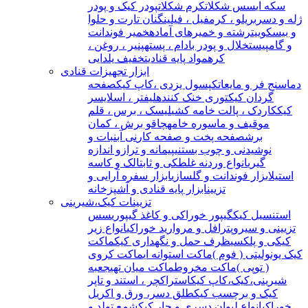
سکه ای
سس شکلات
کرم شکلات
پودر کیک و پودر
ژله و دسر
بریلو ، کرمفیل ، فیلینگ
نان تارت و حلوا
و بیسکوییت
رشته و خمیرهای آماده
خمیر فوندانت
و گامپیست
خلال و پودر بادام ، پسته
پنیر ، روغن ،
کره
مواد پایه قنادی
تخفیف یلدایی
ابزار تجهیزات قنادی
دماسنج فر و مایعات
کپسول یزدی ،کاپ کیک
صفحه
گردان کیک
توری خنک کننده
لیفتر ، اسلایسر
کیک
کاردک ، پالت خامه کشی
لیسک ، برس ، قلم
مو
قیف و ماسوره خامه
چاقو برش ، کمان
برش
صفحه پخت و صفحه کار
نی آبنبات و
نوشیدنی و چوب بستنی
پیمانه و ترازو اندازه
گیری
انواع وردنه غلطکی و ثابت
الک و کاسه
استیل
ابزار فوندانت و گلسازی
ابزار سفره آرایی و
تزیین
ابزار پایه قنادی و آشپزخانه
تزیینات کیک،شیرینی
استنسیل کیک
گیپور خوراکی و کاغذ گیپوری
سس
تزیینی و سیروپ
ترافل و مروارید خوراکی
انواع زیر
کیکی و پلکسی
ظرف حمل و نگهداری کیک
ماکت
کیک یونولیتی ( فوم )
ماکت استوانه ای
ماکت کروی
( توپی )
ماکت مخروط
ماکت میان تهی
جعبه
شیرینی،کیک،کاپ کیک
استراکچر ، استند و تاپر
کیک و برچسب کیک
طلق دسر، ورق و اکریل
خوراکی
انواع لیوان دسری و جار کیک
شمع تولد و