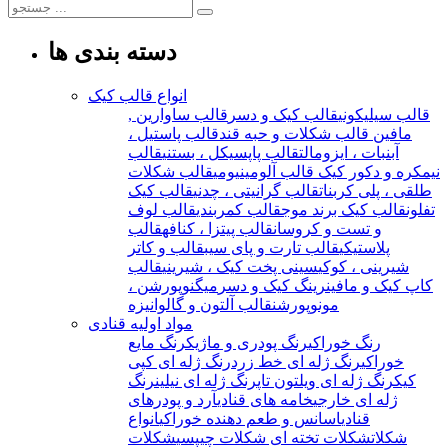
دسته بندی ها
انواع قالب کیک
قالب سیلیکونی
قالب کیک و دسر
قالب ساوارین ,
مافین
قالب شکلات و حبه قند
قالب پاستیل ،
آبنبات ، ایزومالت
قالب پاپسیکل ، بستنی
قالب
نیمکره و دکور کیک
قالب آلومینیومی
قالب شکلات
طلقی ، پلی کربنات
قالب گرانیتی ، چدنی
قالب کیک
تفلون
قالب کیک برند موج
قالب کمربندی
قالب لوف
و تست و کروسان
قالب پیتزا ، کنافه
قالب
پلاستیکی
قالب تارت و پای سیب
قالب و کاتر
شیرینی ، کوکی
سینی پخت کیک ، شیرینی
قالب
کاپ کیک و مافین
رینگ کیک و دسر
میگنوپورشن ،
مونوپورشن
قالب آلتون و گالوانیزه
مواد اولیه قنادی
رنگ خوراکی
رنگ پودری و ماژیک
رنگ مایع
خوراکی
رنگ ژله ای خط زرد
رنگ ژله ای کپی
کیک
رنگ ژله ای ویلتون تاپ
رنگ ژله ای نیلین
رنگ
ژله ای خارجی
خامه های قنادی
آرد و پودرهای
قنادی
اسانس و طعم دهنده خوراکی
انواع
شکلات
شکلات تخته ای
شکلات چیپسی
شکلات