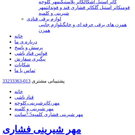
کاتر استیل اشکال
کاتر پلاستیکی
مهر کلوچه
فومن
کاتر استیل گل
کاتر فشاری قند و فوندانت
مهر
شیرینی و کلمپه
لوازم برقی قنادی
همزن های برقی حرفه ای و خانگی
لوازم جانبی
همزن
خانه
درباره ی ما
پرسش و پاسخ
قوانین قناد باشی
پیگیری سفارش
شکایات
تماس با ما
پشتیبانی مشتری
33233363-013
خانه
قناد باشی
مهر،کاترشیرینی،کلوچه
مهر شیرینی و کلمپه
مهر شیرینی فشاری کلمپه7.5سانت
مهر شیرینی فشاری