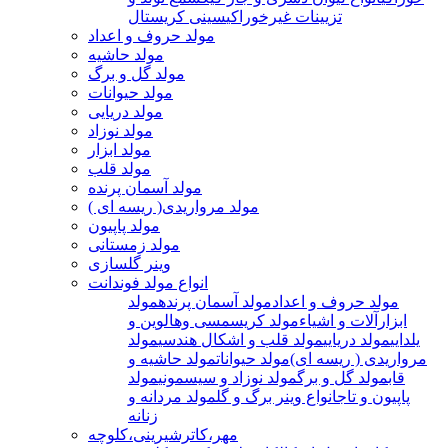
تزیینات غیرخوراکی
سینی کریستال
مولد حروف و اعداد
مولد حاشیه
مولد گل و برگ
مولد حیوانات
مولد دریایی
مولد نوزاد
مولد ابزار
مولد قلب
مولد آسمان پرنده
مولد مرواریدی( ریسه ای )
مولد پاپیون
مولد زمستانی
وینر گلسازی
انواع مولد فوندانت
مولد حروف و اعداد
مولد آسمان پرنده
مولد
ابزارآلات و اشیاء
مولد کریسمسی وهالوین و
یلدایی
مولد دریایی
مولد قلب و اشکال هندسی
مولد
مرواریدی ( ریسه ای)
مولد حیوانات
مولد حاشیه و
قاب
مولد گل و برگ
مولد نوزاد و سیسمونی
مولد
پاپیون و تاج
انواع وینر برگ و گل
مولد مردانه و
زنانه
مهر،کاترشیرینی،کلوچه