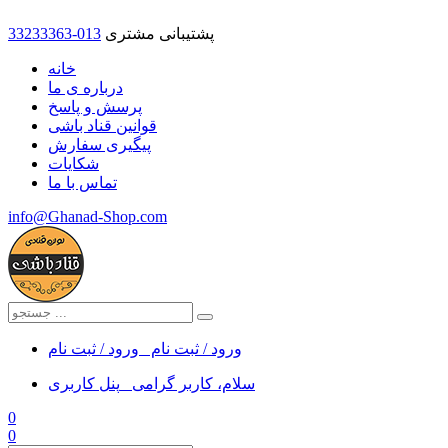
پشتیبانی مشتری
33233363-013
خانه
درباره ی ما
پرسش و پاسخ
قوانین قناد باشی
پیگیری سفارش
شکایات
تماس با ما
info@Ghanad-Shop.com
ورود / ثبت نام
ورود / ثبت نام
سلام، کاربر گرامی
پنل کاربری
0
0