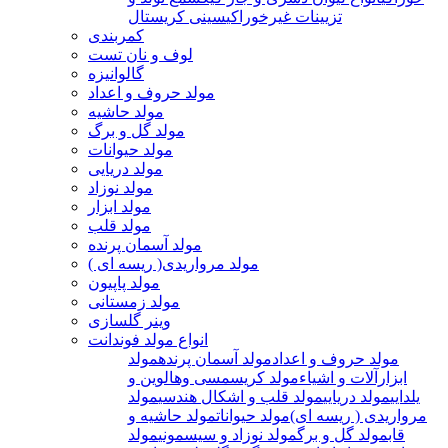
تزیینات غیرخوراکی
سینی کریستال
کمربندی
لوف و نان تست
گالوانیزه
مولد حروف و اعداد
مولد حاشیه
مولد گل و برگ
مولد حیوانات
مولد دریایی
مولد نوزاد
مولد ابزار
مولد قلب
مولد آسمان پرنده
مولد مرواریدی( ریسه ای )
مولد پاپیون
مولد زمستانی
وینر گلسازی
انواع مولد فوندانت
مولد حروف و اعداد
مولد آسمان پرنده
مولد
ابزارآلات و اشیاء
مولد کریسمسی وهالوین و
یلدایی
مولد دریایی
مولد قلب و اشکال هندسی
مولد
مرواریدی ( ریسه ای)
مولد حیوانات
مولد حاشیه و
قاب
مولد گل و برگ
مولد نوزاد و سیسمونی
مولد