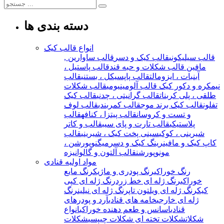
دسته بندی ها
انواع قالب کیک
قالب سیلیکونی
قالب کیک و دسر
قالب ساوارین ,
مافین
قالب شکلات و حبه قند
قالب پاستیل ،
آبنبات ، ایزومالت
قالب پاپسیکل ، بستنی
قالب
نیمکره و دکور کیک
قالب آلومینیومی
قالب شکلات
طلقی ، پلی کربنات
قالب گرانیتی ، چدنی
قالب کیک
تفلون
قالب کیک برند موج
قالب کمربندی
قالب لوف
و تست و کروسان
قالب پیتزا ، کنافه
قالب
پلاستیکی
قالب تارت و پای سیب
قالب و کاتر
شیرینی ، کوکی
سینی پخت کیک ، شیرینی
قالب
کاپ کیک و مافین
رینگ کیک و دسر
میگنوپورشن ،
مونوپورشن
قالب آلتون و گالوانیزه
مواد اولیه قنادی
رنگ خوراکی
رنگ پودری و ماژیک
رنگ مایع
خوراکی
رنگ ژله ای خط زرد
رنگ ژله ای کپی
کیک
رنگ ژله ای ویلتون تاپ
رنگ ژله ای نیلین
رنگ
ژله ای خارجی
خامه های قنادی
آرد و پودرهای
قنادی
اسانس و طعم دهنده خوراکی
انواع
شکلات
شکلات تخته ای
شکلات چیپسی
شکلات