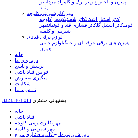
پاپیون و تاج
انواع وینر برگ و گل
مولد مردانه و
زنانه
مهر،کاترشیرینی،کلوچه
کاتر استیل اشکال
کاتر پلاستیکی
مهر کلوچه
فومن
کاتر استیل گل
کاتر فشاری قند و فوندانت
مهر
شیرینی و کلمپه
لوازم برقی قنادی
همزن های برقی حرفه ای و خانگی
لوازم جانبی
همزن
خانه
درباره ی ما
پرسش و پاسخ
قوانین قناد باشی
پیگیری سفارش
شکایات
تماس با ما
پشتیبانی مشتری
33233363-013
خانه
قناد باشی
مهر،کاترشیرینی،کلوچه
مهر شیرینی و کلمپه
مهر شیرینی طرح کلمپه فشاری مربع