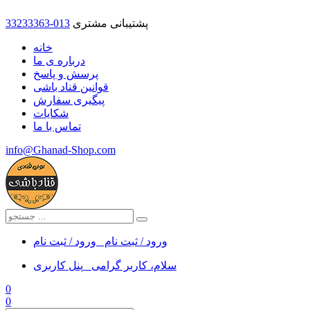
پشتیبانی مشتری
33233363-013
خانه
درباره ی ما
پرسش و پاسخ
قوانین قناد باشی
پیگیری سفارش
شکایات
تماس با ما
info@Ghanad-Shop.com
ورود / ثبت نام
ورود / ثبت نام
سلام، کاربر گرامی
پنل کاربری
0
0