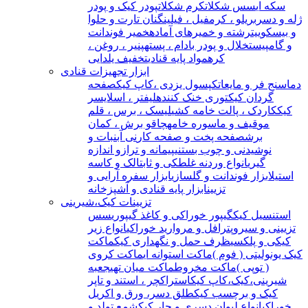
سکه ای
سس شکلات
کرم شکلات
پودر کیک و پودر
ژله و دسر
بریلو ، کرمفیل ، فیلینگ
نان تارت و حلوا
و بیسکوییت
رشته و خمیرهای آماده
خمیر فوندانت
و گامپیست
خلال و پودر بادام ، پسته
پنیر ، روغن ،
کره
مواد پایه قنادی
تخفیف یلدایی
ابزار تجهیزات قنادی
دماسنج فر و مایعات
کپسول یزدی ،کاپ کیک
صفحه
گردان کیک
توری خنک کننده
لیفتر ، اسلایسر
کیک
کاردک ، پالت خامه کشی
لیسک ، برس ، قلم
مو
قیف و ماسوره خامه
چاقو برش ، کمان
برش
صفحه پخت و صفحه کار
نی آبنبات و
نوشیدنی و چوب بستنی
پیمانه و ترازو اندازه
گیری
انواع وردنه غلطکی و ثابت
الک و کاسه
استیل
ابزار فوندانت و گلسازی
ابزار سفره آرایی و
تزیین
ابزار پایه قنادی و آشپزخانه
تزیینات کیک،شیرینی
استنسیل کیک
گیپور خوراکی و کاغذ گیپوری
سس
تزیینی و سیروپ
ترافل و مروارید خوراکی
انواع زیر
کیکی و پلکسی
ظرف حمل و نگهداری کیک
ماکت
کیک یونولیتی ( فوم )
ماکت استوانه ای
ماکت کروی
( توپی )
ماکت مخروط
ماکت میان تهی
جعبه
شیرینی،کیک،کاپ کیک
استراکچر ، استند و تاپر
کیک و برچسب کیک
طلق دسر، ورق و اکریل
خوراکی
انواع لیوان دسری و جار کیک
شمع تولد و