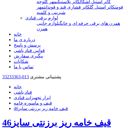
کاتر استیل اشکال
کاتر پلاستیکی
مهر کلوچه
فومن
کاتر استیل گل
کاتر فشاری قند و فوندانت
مهر
شیرینی و کلمپه
لوازم برقی قنادی
همزن های برقی حرفه ای و خانگی
لوازم جانبی
همزن
خانه
درباره ی ما
پرسش و پاسخ
قوانین قناد باشی
پیگیری سفارش
شکایات
تماس با ما
پشتیبانی مشتری
33233363-013
خانه
قناد باشی
ابزار تجهیزات قنادی
قیف و ماسوره خامه
قیف خامه ریز برزنتی سایز46
قیف خامه ریز برزنتی سایز46