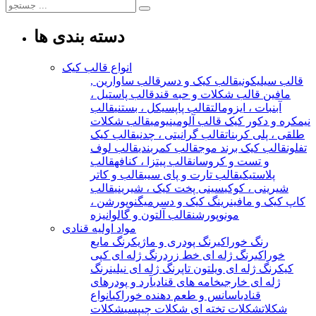
دسته بندی ها
انواع قالب کیک
قالب سیلیکونی
قالب کیک و دسر
قالب ساوارین ,
مافین
قالب شکلات و حبه قند
قالب پاستیل ،
آبنبات ، ایزومالت
قالب پاپسیکل ، بستنی
قالب
نیمکره و دکور کیک
قالب آلومینیومی
قالب شکلات
طلقی ، پلی کربنات
قالب گرانیتی ، چدنی
قالب کیک
تفلون
قالب کیک برند موج
قالب کمربندی
قالب لوف
و تست و کروسان
قالب پیتزا ، کنافه
قالب
پلاستیکی
قالب تارت و پای سیب
قالب و کاتر
شیرینی ، کوکی
سینی پخت کیک ، شیرینی
قالب
کاپ کیک و مافین
رینگ کیک و دسر
میگنوپورشن ،
مونوپورشن
قالب آلتون و گالوانیزه
مواد اولیه قنادی
رنگ خوراکی
رنگ پودری و ماژیک
رنگ مایع
خوراکی
رنگ ژله ای خط زرد
رنگ ژله ای کپی
کیک
رنگ ژله ای ویلتون تاپ
رنگ ژله ای نیلین
رنگ
ژله ای خارجی
خامه های قنادی
آرد و پودرهای
قنادی
اسانس و طعم دهنده خوراکی
انواع
شکلات
شکلات تخته ای
شکلات چیپسی
شکلات