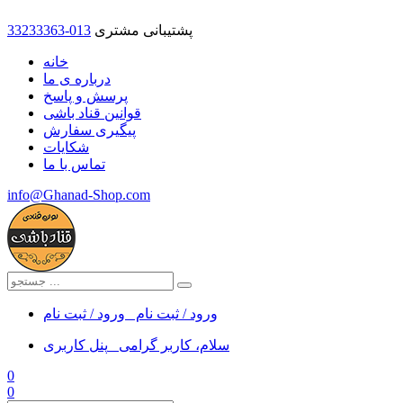
پشتیبانی مشتری
33233363-013
خانه
درباره ی ما
پرسش و پاسخ
قوانین قناد باشی
پیگیری سفارش
شکایات
تماس با ما
info@Ghanad-Shop.com
ورود / ثبت نام
ورود / ثبت نام
سلام، کاربر گرامی
پنل کاربری
0
0