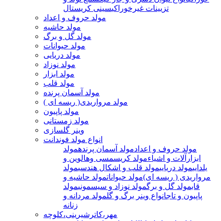
تزیینات غیرخوراکی
سینی کریستال
مولد حروف و اعداد
مولد حاشیه
مولد گل و برگ
مولد حیوانات
مولد دریایی
مولد نوزاد
مولد ابزار
مولد قلب
مولد آسمان پرنده
مولد مرواریدی( ریسه ای )
مولد پاپیون
مولد زمستانی
وینر گلسازی
انواع مولد فوندانت
مولد حروف و اعداد
مولد آسمان پرنده
مولد
ابزارآلات و اشیاء
مولد کریسمسی وهالوین و
یلدایی
مولد دریایی
مولد قلب و اشکال هندسی
مولد
مرواریدی ( ریسه ای)
مولد حیوانات
مولد حاشیه و
قاب
مولد گل و برگ
مولد نوزاد و سیسمونی
مولد
پاپیون و تاج
انواع وینر برگ و گل
مولد مردانه و
زنانه
مهر،کاترشیرینی،کلوچه