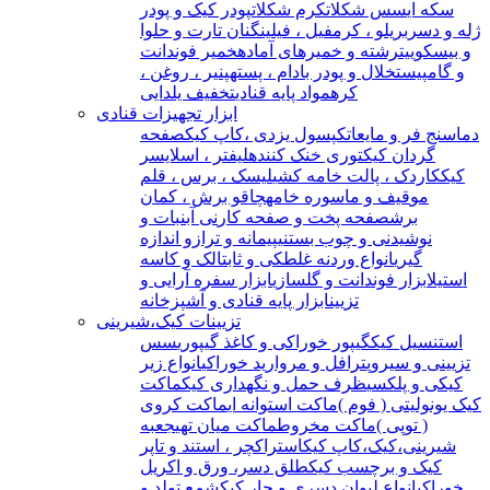
سکه ای
سس شکلات
کرم شکلات
پودر کیک و پودر
ژله و دسر
بریلو ، کرمفیل ، فیلینگ
نان تارت و حلوا
و بیسکوییت
رشته و خمیرهای آماده
خمیر فوندانت
و گامپیست
خلال و پودر بادام ، پسته
پنیر ، روغن ،
کره
مواد پایه قنادی
تخفیف یلدایی
ابزار تجهیزات قنادی
دماسنج فر و مایعات
کپسول یزدی ،کاپ کیک
صفحه
گردان کیک
توری خنک کننده
لیفتر ، اسلایسر
کیک
کاردک ، پالت خامه کشی
لیسک ، برس ، قلم
مو
قیف و ماسوره خامه
چاقو برش ، کمان
برش
صفحه پخت و صفحه کار
نی آبنبات و
نوشیدنی و چوب بستنی
پیمانه و ترازو اندازه
گیری
انواع وردنه غلطکی و ثابت
الک و کاسه
استیل
ابزار فوندانت و گلسازی
ابزار سفره آرایی و
تزیین
ابزار پایه قنادی و آشپزخانه
تزیینات کیک،شیرینی
استنسیل کیک
گیپور خوراکی و کاغذ گیپوری
سس
تزیینی و سیروپ
ترافل و مروارید خوراکی
انواع زیر
کیکی و پلکسی
ظرف حمل و نگهداری کیک
ماکت
کیک یونولیتی ( فوم )
ماکت استوانه ای
ماکت کروی
( توپی )
ماکت مخروط
ماکت میان تهی
جعبه
شیرینی،کیک،کاپ کیک
استراکچر ، استند و تاپر
کیک و برچسب کیک
طلق دسر، ورق و اکریل
خوراکی
انواع لیوان دسری و جار کیک
شمع تولد و