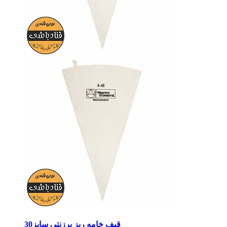
قیف خامه ریز برزنتی سایز30