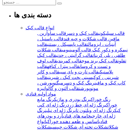
دسته بندی ها
انواع قالب کیک
قالب سیلیکونی
قالب کیک و دسر
قالب ساوارین ,
مافین
قالب شکلات و حبه قند
قالب پاستیل ،
آبنبات ، ایزومالت
قالب پاپسیکل ، بستنی
قالب
نیمکره و دکور کیک
قالب آلومینیومی
قالب شکلات
طلقی ، پلی کربنات
قالب گرانیتی ، چدنی
قالب کیک
تفلون
قالب کیک برند موج
قالب کمربندی
قالب لوف
و تست و کروسان
قالب پیتزا ، کنافه
قالب
پلاستیکی
قالب تارت و پای سیب
قالب و کاتر
شیرینی ، کوکی
سینی پخت کیک ، شیرینی
قالب
کاپ کیک و مافین
رینگ کیک و دسر
میگنوپورشن ،
مونوپورشن
قالب آلتون و گالوانیزه
مواد اولیه قنادی
رنگ خوراکی
رنگ پودری و ماژیک
رنگ مایع
خوراکی
رنگ ژله ای خط زرد
رنگ ژله ای کپی
کیک
رنگ ژله ای ویلتون تاپ
رنگ ژله ای نیلین
رنگ
ژله ای خارجی
خامه های قنادی
آرد و پودرهای
قنادی
اسانس و طعم دهنده خوراکی
انواع
شکلات
شکلات تخته ای
شکلات چیپسی
شکلات