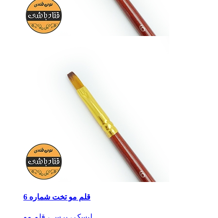
قلم مو تخت شماره 6
لیسک ، برس ، قلم مو