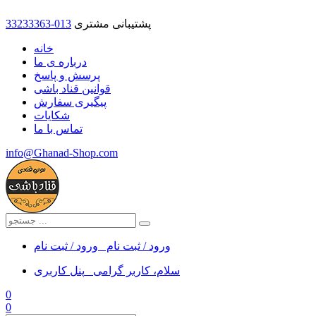
پشتیبانی مشتری
33233363-013
خانه
درباره ی ما
پرسش و پاسخ
قوانین قناد باشی
پیگیری سفارش
شکایات
تماس با ما
info@Ghanad-Shop.com
ورود / ثبت نام
ورود / ثبت نام
سلام، کاربر گرامی
پنل کاربری
0
0