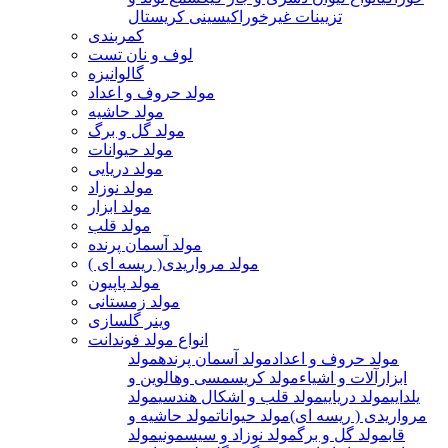
تزیینات غیرخوراکی
سینی کریستال
کمربندی
لوف و نان تست
گالوانیزه
مولد حروف و اعداد
مولد حاشیه
مولد گل و برگ
مولد حیوانات
مولد دریایی
مولد نوزاد
مولد ابزار
مولد قلب
مولد آسمان پرنده
مولد مرواریدی( ریسه ای )
مولد پاپیون
مولد زمستانی
وینر گلسازی
انواع مولد فوندانت
مولد حروف و اعداد
مولد آسمان پرنده
مولد
ابزارآلات و اشیاء
مولد کریسمسی وهالوین و
یلدایی
مولد دریایی
مولد قلب و اشکال هندسی
مولد
مرواریدی ( ریسه ای)
مولد حیوانات
مولد حاشیه و
قاب
مولد گل و برگ
مولد نوزاد و سیسمونی
مولد