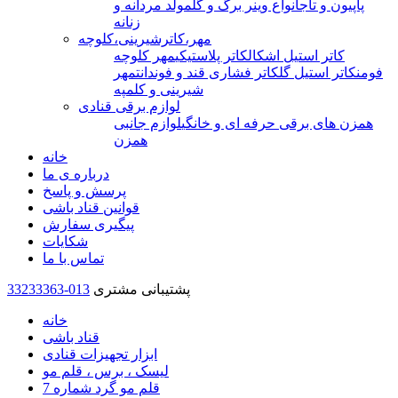
پاپیون و تاج
انواع وینر برگ و گل
مولد مردانه و
زنانه
مهر،کاترشیرینی،کلوچه
کاتر استیل اشکال
کاتر پلاستیکی
مهر کلوچه
فومن
کاتر استیل گل
کاتر فشاری قند و فوندانت
مهر
شیرینی و کلمپه
لوازم برقی قنادی
همزن های برقی حرفه ای و خانگی
لوازم جانبی
همزن
خانه
درباره ی ما
پرسش و پاسخ
قوانین قناد باشی
پیگیری سفارش
شکایات
تماس با ما
پشتیبانی مشتری
33233363-013
خانه
قناد باشی
ابزار تجهیزات قنادی
لیسک ، برس ، قلم مو
قلم مو گرد شماره 7