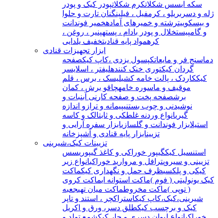
سکه ای
سس شکلات
کرم شکلات
پودر کیک و پودر
ژله و دسر
بریلو ، کرمفیل ، فیلینگ
نان تارت و حلوا
و بیسکوییت
رشته و خمیرهای آماده
خمیر فوندانت
و گامپیست
خلال و پودر بادام ، پسته
پنیر ، روغن ،
کره
مواد پایه قنادی
تخفیف یلدایی
ابزار تجهیزات قنادی
دماسنج فر و مایعات
کپسول یزدی ،کاپ کیک
صفحه
گردان کیک
توری خنک کننده
لیفتر ، اسلایسر
کیک
کاردک ، پالت خامه کشی
لیسک ، برس ، قلم
مو
قیف و ماسوره خامه
چاقو برش ، کمان
برش
صفحه پخت و صفحه کار
نی آبنبات و
نوشیدنی و چوب بستنی
پیمانه و ترازو اندازه
گیری
انواع وردنه غلطکی و ثابت
الک و کاسه
استیل
ابزار فوندانت و گلسازی
ابزار سفره آرایی و
تزیین
ابزار پایه قنادی و آشپزخانه
تزیینات کیک،شیرینی
استنسیل کیک
گیپور خوراکی و کاغذ گیپوری
سس
تزیینی و سیروپ
ترافل و مروارید خوراکی
انواع زیر
کیکی و پلکسی
ظرف حمل و نگهداری کیک
ماکت
کیک یونولیتی ( فوم )
ماکت استوانه ای
ماکت کروی
( توپی )
ماکت مخروط
ماکت میان تهی
جعبه
شیرینی،کیک،کاپ کیک
استراکچر ، استند و تاپر
کیک و برچسب کیک
طلق دسر، ورق و اکریل
خوراکی
انواع لیوان دسری و جار کیک
شمع تولد و