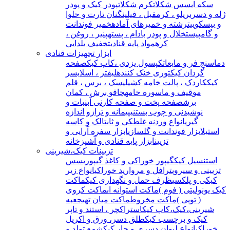
سکه ای
سس شکلات
کرم شکلات
پودر کیک و پودر
ژله و دسر
بریلو ، کرمفیل ، فیلینگ
نان تارت و حلوا
و بیسکوییت
رشته و خمیرهای آماده
خمیر فوندانت
و گامپیست
خلال و پودر بادام ، پسته
پنیر ، روغن ،
کره
مواد پایه قنادی
تخفیف یلدایی
ابزار تجهیزات قنادی
دماسنج فر و مایعات
کپسول یزدی ،کاپ کیک
صفحه
گردان کیک
توری خنک کننده
لیفتر ، اسلایسر
کیک
کاردک ، پالت خامه کشی
لیسک ، برس ، قلم
مو
قیف و ماسوره خامه
چاقو برش ، کمان
برش
صفحه پخت و صفحه کار
نی آبنبات و
نوشیدنی و چوب بستنی
پیمانه و ترازو اندازه
گیری
انواع وردنه غلطکی و ثابت
الک و کاسه
استیل
ابزار فوندانت و گلسازی
ابزار سفره آرایی و
تزیین
ابزار پایه قنادی و آشپزخانه
تزیینات کیک،شیرینی
استنسیل کیک
گیپور خوراکی و کاغذ گیپوری
سس
تزیینی و سیروپ
ترافل و مروارید خوراکی
انواع زیر
کیکی و پلکسی
ظرف حمل و نگهداری کیک
ماکت
کیک یونولیتی ( فوم )
ماکت استوانه ای
ماکت کروی
( توپی )
ماکت مخروط
ماکت میان تهی
جعبه
شیرینی،کیک،کاپ کیک
استراکچر ، استند و تاپر
کیک و برچسب کیک
طلق دسر، ورق و اکریل
خوراکی
انواع لیوان دسری و جار کیک
شمع تولد و