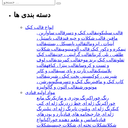
دسته بندی ها
انواع قالب کیک
قالب سیلیکونی
قالب کیک و دسر
قالب ساوارین ,
مافین
قالب شکلات و حبه قند
قالب پاستیل ،
آبنبات ، ایزومالت
قالب پاپسیکل ، بستنی
قالب
نیمکره و دکور کیک
قالب آلومینیومی
قالب شکلات
طلقی ، پلی کربنات
قالب گرانیتی ، چدنی
قالب کیک
تفلون
قالب کیک برند موج
قالب کمربندی
قالب لوف
و تست و کروسان
قالب پیتزا ، کنافه
قالب
پلاستیکی
قالب تارت و پای سیب
قالب و کاتر
شیرینی ، کوکی
سینی پخت کیک ، شیرینی
قالب
کاپ کیک و مافین
رینگ کیک و دسر
میگنوپورشن ،
مونوپورشن
قالب آلتون و گالوانیزه
مواد اولیه قنادی
رنگ خوراکی
رنگ پودری و ماژیک
رنگ مایع
خوراکی
رنگ ژله ای خط زرد
رنگ ژله ای کپی
کیک
رنگ ژله ای ویلتون تاپ
رنگ ژله ای نیلین
رنگ
ژله ای خارجی
خامه های قنادی
آرد و پودرهای
قنادی
اسانس و طعم دهنده خوراکی
انواع
شکلات
شکلات تخته ای
شکلات چیپسی
شکلات