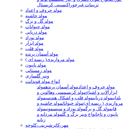
تزیینات غیرخوراکی
سینی کریستال
مولد حروف و اعداد
مولد حاشیه
مولد گل و برگ
مولد حیوانات
مولد دریایی
مولد نوزاد
مولد ابزار
مولد قلب
مولد آسمان پرنده
مولد مرواریدی( ریسه ای )
مولد پاپیون
مولد زمستانی
وینر گلسازی
انواع مولد فوندانت
مولد حروف و اعداد
مولد آسمان پرنده
مولد
ابزارآلات و اشیاء
مولد کریسمسی وهالوین و
یلدایی
مولد دریایی
مولد قلب و اشکال هندسی
مولد
مرواریدی ( ریسه ای)
مولد حیوانات
مولد حاشیه و
قاب
مولد گل و برگ
مولد نوزاد و سیسمونی
مولد
پاپیون و تاج
انواع وینر برگ و گل
مولد مردانه و
زنانه
مهر،کاترشیرینی،کلوچه