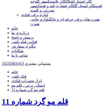
کاتر استیل اشکال
کاتر پلاستیکی
مهر کلوچه
فومن
کاتر استیل گل
کاتر فشاری قند و فوندانت
مهر
شیرینی و کلمپه
لوازم برقی قنادی
همزن های برقی حرفه ای و خانگی
لوازم جانبی
همزن
خانه
درباره ی ما
پرسش و پاسخ
قوانین قناد باشی
پیگیری سفارش
شکایات
تماس با ما
پشتیبانی مشتری
33233363-013
خانه
قناد باشی
ابزار تجهیزات قنادی
لیسک ، برس ، قلم مو
قلم مو گرد شماره 11
قلم مو گرد شماره 11