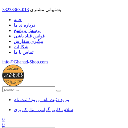
پشتیبانی مشتری
33233363-013
خانه
درباره ی ما
پرسش و پاسخ
قوانین قناد باشی
پیگیری سفارش
شکایات
تماس با ما
info@Ghanad-Shop.com
ورود / ثبت نام
ورود / ثبت نام
سلام، کاربر گرامی
پنل کاربری
0
0