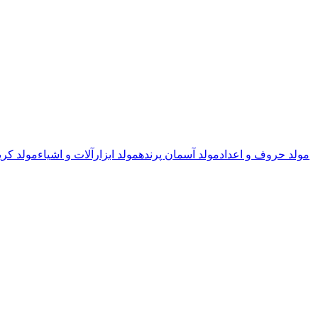
مولد حروف و اعداد
مولد آسمان پرنده
مولد ابزارآلات و اشیاء
مولد کری