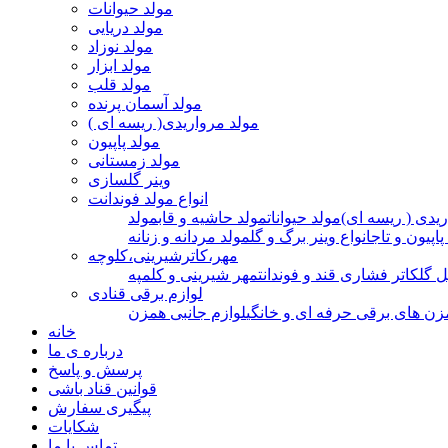
مولد حیوانات
مولد دریایی
مولد نوزاد
مولد ابزار
مولد قلب
مولد آسمان پرنده
مولد مرواریدی( ریسه ای )
مولد پاپیون
مولد زمستانی
وینر گلسازی
انواع مولد فوندانت
ریدی ( ریسه ای)
مولد حیوانات
مولد حاشیه و قاب
مولد
پاپیون و تاج
انواع وینر برگ و گل
مولد مردانه و زنانه
مهر،کاترشیرینی،کلوچه
ل گل
کاتر فشاری قند و فوندانت
مهر شیرینی و کلمپه
لوازم برقی قنادی
زن های برقی حرفه ای و خانگی
لوازم جانبی همزن
خانه
درباره ی ما
پرسش و پاسخ
قوانین قناد باشی
پیگیری سفارش
شکایات
تماس با ما