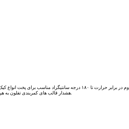
هشدار قالب های کمربندی تفلون به هیچ وجه نباید دمای فر را بالاتر از ۱۸۰ درجه سانتیگراد تنظیم کرد.