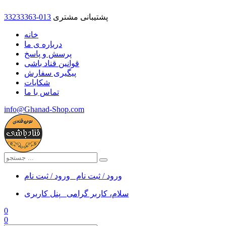
پشتیبانی مشتری
33233363-013
خانه
درباره ی ما
پرسش و پاسخ
قوانین قناد باشی
پیگیری سفارش
شکایات
تماس با ما
info@Ghanad-Shop.com
ورود / ثبت نام
ورود / ثبت نام
سلام، کاربر گرامی
پنل کاربری
0
0