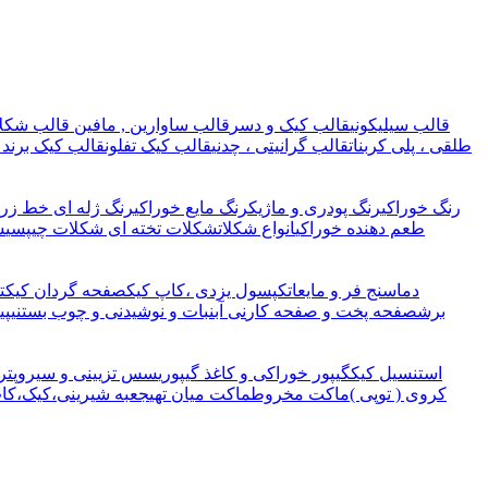
قالب سیلیکونی
قالب کیک و دسر
قالب ساوارین , مافین
قالب شکلا
طلقی ، پلی کربنات
قالب گرانیتی ، چدنی
قالب کیک تفلون
قالب کیک برند 
رنگ خوراکی
رنگ پودری و ماژیک
رنگ مایع خوراکی
رنگ ژله ای خط زرد
طعم دهنده خوراکی
انواع شکلات
شکلات تخته ای
شکلات چیپسی
ش
دماسنج فر و مایعات
کپسول یزدی ،کاپ کیک
صفحه گردان کیک
ت
برش
صفحه پخت و صفحه کار
نی آبنبات و نوشیدنی و چوب بستنی
پی
استنسیل کیک
گیپور خوراکی و کاغذ گیپوری
سس تزیینی و سیروپ
تر
کروی ( توپی )
ماکت مخروط
ماکت میان تهی
جعبه شیرینی،کیک،کا