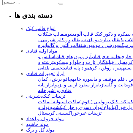
دسته بندی ها
انواع قالب کیک
نیمکره و دکور کیک
قالب آلومینیومی
قالب شکلات
استیکی
قالب تارت و پای سیب
قالب و کاتر شیرینی ،
ر
میگنوپورشن ، مونوپورشن
قالب آلتون و گالوانیزه
مواد اولیه قنادی
خارجی
خامه های قنادی
آرد و پودرهای قنادی
اسانس و
 کرمفیل ، فیلینگ
نان تارت و حلوا و بیسکوییت
رشته و
 پسته
پنیر ، روغن ، کره
مواد پایه قنادی
تخفیف یلدایی
ابزار تجهیزات قنادی
 ، قلم مو
قیف و ماسوره خامه
چاقو برش ، کمان
 فوندانت و گلسازی
ابزار سفره آرایی و تزیین
ابزار پایه
قنادی و آشپزخانه
تزیینات کیک،شیرینی
ماکت کیک یونولیتی ( فوم )
ماکت استوانه ای
ماکت
یل خوراکی
انواع لیوان دسری و جار کیک
شمع تولد و
تزیینات غیرخوراکی
سینی کریستال
مولد حروف و اعداد
مولد حاشیه
مولد گل و برگ