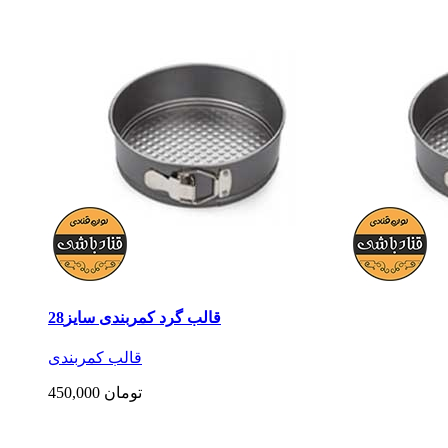
قالب گرد کمربندی سایز28
قالب کمربندی
450,000 تومان