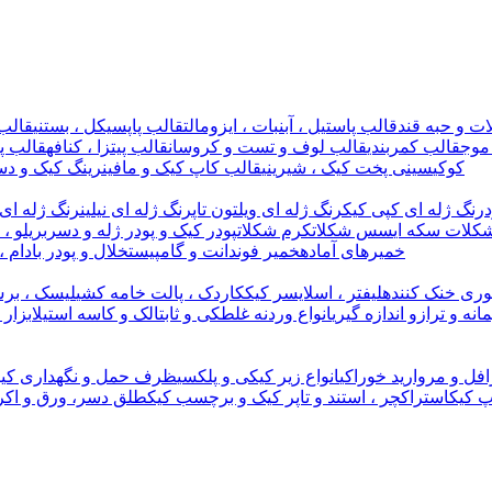
ت و حبه قند
قالب پاستیل ، آبنبات ، ایزومالت
قالب پاپسیکل ، بستنی
قالب 
موج
قالب کمربندی
قالب لوف و تست و کروسان
قالب پیتزا ، کنافه
قالب پل
کوکی
سینی پخت کیک ، شیرینی
قالب کاپ کیک و مافین
رینگ کیک و دس
رنگ ژله ای کپی کیک
رنگ ژله ای ویلتون تاپ
رنگ ژله ای نیلین
رنگ ژله ای 
کلات سکه ای
سس شکلات
کرم شکلات
پودر کیک و پودر ژله و دسر
بریلو ،
خمیرهای آماده
خمیر فوندانت و گامپیست
خلال و پودر بادام ،
وری خنک کننده
لیفتر ، اسلایسر کیک
کاردک ، پالت خامه کشی
لیسک ، برس
مانه و ترازو اندازه گیری
انواع وردنه غلطکی و ثابت
الک و کاسه استیل
ابزار
افل و مروارید خوراکی
انواع زیر کیکی و پلکسی
ظرف حمل و نگهداری کیک
پ کیک
استراکچر ، استند و تاپر کیک و برچسب کیک
طلق دسر، ورق و اکر