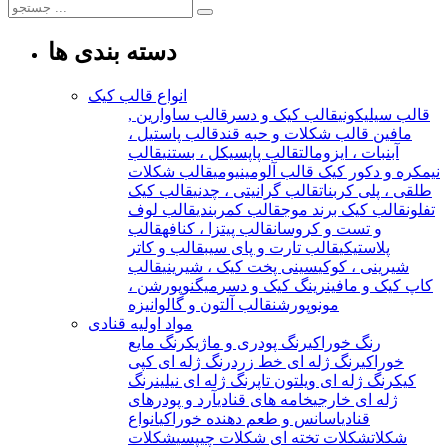
دسته بندی ها
انواع قالب کیک
قالب سیلیکونی
قالب کیک و دسر
قالب ساوارین ,
مافین
قالب شکلات و حبه قند
قالب پاستیل ،
آبنبات ، ایزومالت
قالب پاپسیکل ، بستنی
قالب
نیمکره و دکور کیک
قالب آلومینیومی
قالب شکلات
طلقی ، پلی کربنات
قالب گرانیتی ، چدنی
قالب کیک
تفلون
قالب کیک برند موج
قالب کمربندی
قالب لوف
و تست و کروسان
قالب پیتزا ، کنافه
قالب
پلاستیکی
قالب تارت و پای سیب
قالب و کاتر
شیرینی ، کوکی
سینی پخت کیک ، شیرینی
قالب
کاپ کیک و مافین
رینگ کیک و دسر
میگنوپورشن ،
مونوپورشن
قالب آلتون و گالوانیزه
مواد اولیه قنادی
رنگ خوراکی
رنگ پودری و ماژیک
رنگ مایع
خوراکی
رنگ ژله ای خط زرد
رنگ ژله ای کپی
کیک
رنگ ژله ای ویلتون تاپ
رنگ ژله ای نیلین
رنگ
ژله ای خارجی
خامه های قنادی
آرد و پودرهای
قنادی
اسانس و طعم دهنده خوراکی
انواع
شکلات
شکلات تخته ای
شکلات چیپسی
شکلات