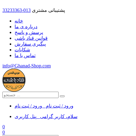
پشتیبانی مشتری
33233363-013
خانه
درباره ی ما
پرسش و پاسخ
قوانین قناد باشی
پیگیری سفارش
شکایات
تماس با ما
info@Ghanad-Shop.com
ورود / ثبت نام
ورود / ثبت نام
سلام، کاربر گرامی
پنل کاربری
0
0