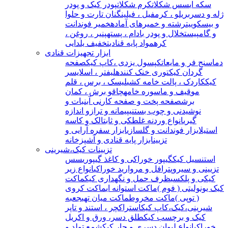
سکه ای
سس شکلات
کرم شکلات
پودر کیک و پودر
ژله و دسر
بریلو ، کرمفیل ، فیلینگ
نان تارت و حلوا
و بیسکوییت
رشته و خمیرهای آماده
خمیر فوندانت
و گامپیست
خلال و پودر بادام ، پسته
پنیر ، روغن ،
کره
مواد پایه قنادی
تخفیف یلدایی
ابزار تجهیزات قنادی
دماسنج فر و مایعات
کپسول یزدی ،کاپ کیک
صفحه
گردان کیک
توری خنک کننده
لیفتر ، اسلایسر
کیک
کاردک ، پالت خامه کشی
لیسک ، برس ، قلم
مو
قیف و ماسوره خامه
چاقو برش ، کمان
برش
صفحه پخت و صفحه کار
نی آبنبات و
نوشیدنی و چوب بستنی
پیمانه و ترازو اندازه
گیری
انواع وردنه غلطکی و ثابت
الک و کاسه
استیل
ابزار فوندانت و گلسازی
ابزار سفره آرایی و
تزیین
ابزار پایه قنادی و آشپزخانه
تزیینات کیک،شیرینی
استنسیل کیک
گیپور خوراکی و کاغذ گیپوری
سس
تزیینی و سیروپ
ترافل و مروارید خوراکی
انواع زیر
کیکی و پلکسی
ظرف حمل و نگهداری کیک
ماکت
کیک یونولیتی ( فوم )
ماکت استوانه ای
ماکت کروی
( توپی )
ماکت مخروط
ماکت میان تهی
جعبه
شیرینی،کیک،کاپ کیک
استراکچر ، استند و تاپر
کیک و برچسب کیک
طلق دسر، ورق و اکریل
خوراکی
انواع لیوان دسری و جار کیک
شمع تولد و