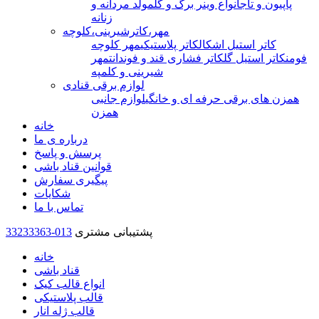
پاپیون و تاج
انواع وینر برگ و گل
مولد مردانه و
زنانه
مهر،کاترشیرینی،کلوچه
کاتر استیل اشکال
کاتر پلاستیکی
مهر کلوچه
فومن
کاتر استیل گل
کاتر فشاری قند و فوندانت
مهر
شیرینی و کلمپه
لوازم برقی قنادی
همزن های برقی حرفه ای و خانگی
لوازم جانبی
همزن
خانه
درباره ی ما
پرسش و پاسخ
قوانین قناد باشی
پیگیری سفارش
شکایات
تماس با ما
پشتیبانی مشتری
33233363-013
خانه
قناد باشی
انواع قالب کیک
قالب پلاستیکی
قالب ژله انار