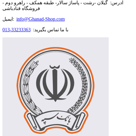
آدرس:
گیلان -رشت - پاساژ سالار- طبقه همکف - راهرو دوم -
فروشگاه قنادباشی
info@Ghanad-Shop.com
ایمیل:
با ما تماس بگیرید:
33233363-013