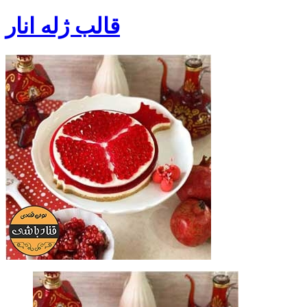
قالب ژله انار