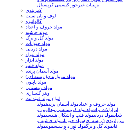
تزیینات غیرخوراکی
سینی کریستال
کمربندی
لوف و نان تست
گالوانیزه
مولد حروف و اعداد
مولد حاشیه
مولد گل و برگ
مولد حیوانات
مولد دریایی
مولد نوزاد
مولد ابزار
مولد قلب
مولد آسمان پرنده
مولد مرواریدی( ریسه ای )
مولد پاپیون
مولد زمستانی
وینر گلسازی
انواع مولد فوندانت
مولد حروف و اعداد
مولد آسمان پرنده
مولد
ابزارآلات و اشیاء
مولد کریسمسی وهالوین و
یلدایی
مولد دریایی
مولد قلب و اشکال هندسی
مولد
مرواریدی ( ریسه ای)
مولد حیوانات
مولد حاشیه و
قاب
مولد گل و برگ
مولد نوزاد و سیسمونی
مولد