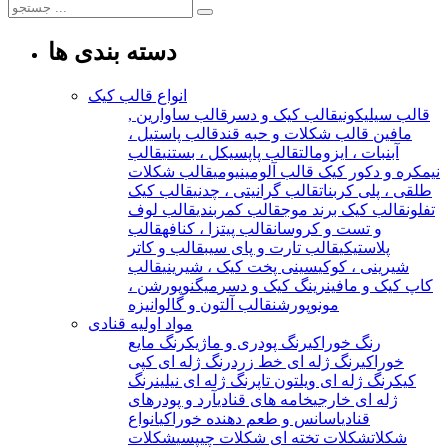
دسته بندی ها
انواع قالب کیک
قالب سیلیکونی
قالب کیک و دسر
قالب ساوارین ,
مافین
قالب شکلات و حبه قند
قالب پاستیل ،
آبنبات ، ایزومالت
قالب پاپسیکل ، بستنی
قالب
نیمکره و دکور کیک
قالب آلومینیومی
قالب شکلات
طلقی ، پلی کربنات
قالب گرانیتی ، چدنی
قالب کیک
تفلون
قالب کیک برند موج
قالب کمربندی
قالب لوف
و تست و کروسان
قالب پیتزا ، کنافه
قالب
پلاستیکی
قالب تارت و پای سیب
قالب و کاتر
شیرینی ، کوکی
سینی پخت کیک ، شیرینی
قالب
کاپ کیک و مافین
رینگ کیک و دسر
میگنوپورشن ،
مونوپورشن
قالب آلتون و گالوانیزه
مواد اولیه قنادی
رنگ خوراکی
رنگ پودری و ماژیک
رنگ مایع
خوراکی
رنگ ژله ای خط زرد
رنگ ژله ای کپی
کیک
رنگ ژله ای ویلتون تاپ
رنگ ژله ای نیلین
رنگ
ژله ای خارجی
خامه های قنادی
آرد و پودرهای
قنادی
اسانس و طعم دهنده خوراکی
انواع
شکلات
شکلات تخته ای
شکلات چیپسی
شکلات