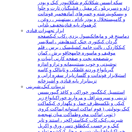
سکه ای
سس شکلات
کرم شکلات
پودر کیک و پودر
ژله و دسر
بریلو ، کرمفیل ، فیلینگ
نان تارت و حلوا
و بیسکوییت
رشته و خمیرهای آماده
خمیر فوندانت
و گامپیست
خلال و پودر بادام ، پسته
پنیر ، روغن ،
کره
مواد پایه قنادی
تخفیف یلدایی
ابزار تجهیزات قنادی
دماسنج فر و مایعات
کپسول یزدی ،کاپ کیک
صفحه
گردان کیک
توری خنک کننده
لیفتر ، اسلایسر
کیک
کاردک ، پالت خامه کشی
لیسک ، برس ، قلم
مو
قیف و ماسوره خامه
چاقو برش ، کمان
برش
صفحه پخت و صفحه کار
نی آبنبات و
نوشیدنی و چوب بستنی
پیمانه و ترازو اندازه
گیری
انواع وردنه غلطکی و ثابت
الک و کاسه
استیل
ابزار فوندانت و گلسازی
ابزار سفره آرایی و
تزیین
ابزار پایه قنادی و آشپزخانه
تزیینات کیک،شیرینی
استنسیل کیک
گیپور خوراکی و کاغذ گیپوری
سس
تزیینی و سیروپ
ترافل و مروارید خوراکی
انواع زیر
کیکی و پلکسی
ظرف حمل و نگهداری کیک
ماکت
کیک یونولیتی ( فوم )
ماکت استوانه ای
ماکت کروی
( توپی )
ماکت مخروط
ماکت میان تهی
جعبه
شیرینی،کیک،کاپ کیک
استراکچر ، استند و تاپر
کیک و برچسب کیک
طلق دسر، ورق و اکریل
خوراکی
انواع لیوان دسری و جار کیک
شمع تولد و