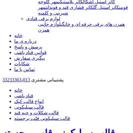
کاتر استیل اشکال
کاتر پلاستیکی
مهر کلوچه
فومن
کاتر استیل گل
کاتر فشاری قند و فوندانت
مهر
شیرینی و کلمپه
لوازم برقی قنادی
همزن های برقی حرفه ای و خانگی
لوازم جانبی
همزن
خانه
درباره ی ما
پرسش و پاسخ
قوانین قناد باشی
پیگیری سفارش
شکایات
تماس با ما
پشتیبانی مشتری
33233363-013
خانه
قناد باشی
انواع قالب کیک
قالب سیلیکونی
قالب شکلات و حبه قند
قالب سیلیکونی قلب برجسته