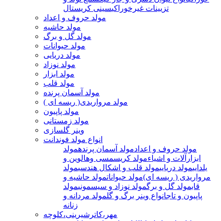
تزیینات غیرخوراکی
سینی کریستال
مولد حروف و اعداد
مولد حاشیه
مولد گل و برگ
مولد حیوانات
مولد دریایی
مولد نوزاد
مولد ابزار
مولد قلب
مولد آسمان پرنده
مولد مرواریدی( ریسه ای )
مولد پاپیون
مولد زمستانی
وینر گلسازی
انواع مولد فوندانت
مولد حروف و اعداد
مولد آسمان پرنده
مولد
ابزارآلات و اشیاء
مولد کریسمسی وهالوین و
یلدایی
مولد دریایی
مولد قلب و اشکال هندسی
مولد
مرواریدی ( ریسه ای)
مولد حیوانات
مولد حاشیه و
قاب
مولد گل و برگ
مولد نوزاد و سیسمونی
مولد
پاپیون و تاج
انواع وینر برگ و گل
مولد مردانه و
زنانه
مهر،کاترشیرینی،کلوچه