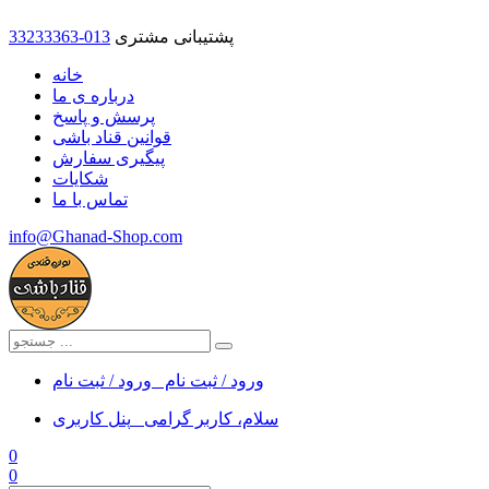
پشتیبانی مشتری
33233363-013
خانه
درباره ی ما
پرسش و پاسخ
قوانین قناد باشی
پیگیری سفارش
شکایات
تماس با ما
info@Ghanad-Shop.com
ورود / ثبت نام
ورود / ثبت نام
سلام، کاربر گرامی
پنل کاربری
0
0