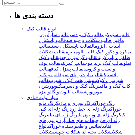
دسته بندی ها
انواع قالب کیک
قالب سیلیکونی
قالب کیک و دسر
قالب ساوارین ,
مافین
قالب شکلات و حبه قند
قالب پاستیل ،
آبنبات ، ایزومالت
قالب پاپسیکل ، بستنی
قالب
نیمکره و دکور کیک
قالب آلومینیومی
قالب شکلات
طلقی ، پلی کربنات
قالب گرانیتی ، چدنی
قالب کیک
تفلون
قالب کیک برند موج
قالب کمربندی
قالب لوف
و تست و کروسان
قالب پیتزا ، کنافه
قالب
پلاستیکی
قالب تارت و پای سیب
قالب و کاتر
شیرینی ، کوکی
سینی پخت کیک ، شیرینی
قالب
کاپ کیک و مافین
رینگ کیک و دسر
میگنوپورشن ،
مونوپورشن
قالب آلتون و گالوانیزه
مواد اولیه قنادی
رنگ خوراکی
رنگ پودری و ماژیک
رنگ مایع
خوراکی
رنگ ژله ای خط زرد
رنگ ژله ای کپی
کیک
رنگ ژله ای ویلتون تاپ
رنگ ژله ای نیلین
رنگ
ژله ای خارجی
خامه های قنادی
آرد و پودرهای
قنادی
اسانس و طعم دهنده خوراکی
انواع
شکلات
شکلات تخته ای
شکلات چیپسی
شکلات