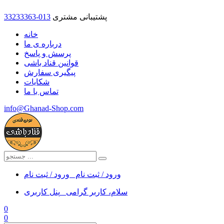
پشتیبانی مشتری
33233363-013
خانه
درباره ی ما
پرسش و پاسخ
قوانین قناد باشی
پیگیری سفارش
شکایات
تماس با ما
info@Ghanad-Shop.com
ورود / ثبت نام
ورود / ثبت نام
سلام، کاربر گرامی
پنل کاربری
0
0