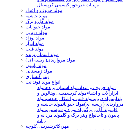
تزیینات غیرخوراکی
سینی کریستال
مولد حروف و اعداد
مولد حاشیه
مولد گل و برگ
مولد حیوانات
مولد دریایی
مولد نوزاد
مولد ابزار
مولد قلب
مولد آسمان پرنده
مولد مرواریدی( ریسه ای )
مولد پاپیون
مولد زمستانی
وینر گلسازی
انواع مولد فوندانت
مولد حروف و اعداد
مولد آسمان پرنده
مولد
ابزارآلات و اشیاء
مولد کریسمسی وهالوین و
یلدایی
مولد دریایی
مولد قلب و اشکال هندسی
مولد
مرواریدی ( ریسه ای)
مولد حیوانات
مولد حاشیه و
قاب
مولد گل و برگ
مولد نوزاد و سیسمونی
مولد
پاپیون و تاج
انواع وینر برگ و گل
مولد مردانه و
زنانه
مهر،کاترشیرینی،کلوچه