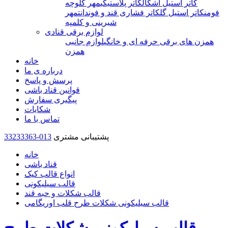
کاتر استیل اشکال
کاتر پلاستیکی
مهر کلوچه
فومن
کاتر استیل گل
کاتر فشاری قند و فوندانت
مهر
شیرینی و کلمپه
لوازم برقی قنادی
همزن های برقی حرفه ای و خانگی
لوازم جانبی
همزن
خانه
درباره ی ما
پرسش و پاسخ
قوانین قناد باشی
پیگیری سفارش
شکایات
تماس با ما
پشتیبانی مشتری
33233363-013
خانه
قناد باشی
انواع قالب کیک
قالب سیلیکونی
قالب شکلات و حبه قند
قالب سیلیکونی شکلات طرح قلب اوریگامی