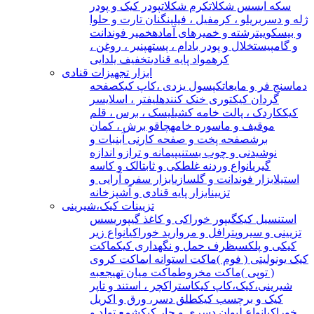
سکه ای
سس شکلات
کرم شکلات
پودر کیک و پودر
ژله و دسر
بریلو ، کرمفیل ، فیلینگ
نان تارت و حلوا
و بیسکوییت
رشته و خمیرهای آماده
خمیر فوندانت
و گامپیست
خلال و پودر بادام ، پسته
پنیر ، روغن ،
کره
مواد پایه قنادی
تخفیف یلدایی
ابزار تجهیزات قنادی
دماسنج فر و مایعات
کپسول یزدی ،کاپ کیک
صفحه
گردان کیک
توری خنک کننده
لیفتر ، اسلایسر
کیک
کاردک ، پالت خامه کشی
لیسک ، برس ، قلم
مو
قیف و ماسوره خامه
چاقو برش ، کمان
برش
صفحه پخت و صفحه کار
نی آبنبات و
نوشیدنی و چوب بستنی
پیمانه و ترازو اندازه
گیری
انواع وردنه غلطکی و ثابت
الک و کاسه
استیل
ابزار فوندانت و گلسازی
ابزار سفره آرایی و
تزیین
ابزار پایه قنادی و آشپزخانه
تزیینات کیک،شیرینی
استنسیل کیک
گیپور خوراکی و کاغذ گیپوری
سس
تزیینی و سیروپ
ترافل و مروارید خوراکی
انواع زیر
کیکی و پلکسی
ظرف حمل و نگهداری کیک
ماکت
کیک یونولیتی ( فوم )
ماکت استوانه ای
ماکت کروی
( توپی )
ماکت مخروط
ماکت میان تهی
جعبه
شیرینی،کیک،کاپ کیک
استراکچر ، استند و تاپر
کیک و برچسب کیک
طلق دسر، ورق و اکریل
خوراکی
انواع لیوان دسری و جار کیک
شمع تولد و