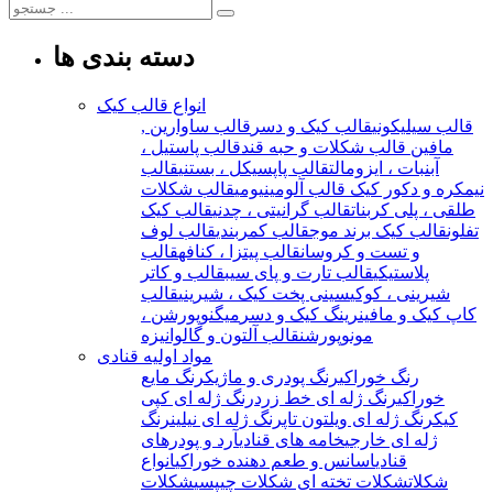
دسته بندی ها
انواع قالب کیک
قالب سیلیکونی
قالب کیک و دسر
قالب ساوارین ,
مافین
قالب شکلات و حبه قند
قالب پاستیل ،
آبنبات ، ایزومالت
قالب پاپسیکل ، بستنی
قالب
نیمکره و دکور کیک
قالب آلومینیومی
قالب شکلات
طلقی ، پلی کربنات
قالب گرانیتی ، چدنی
قالب کیک
تفلون
قالب کیک برند موج
قالب کمربندی
قالب لوف
و تست و کروسان
قالب پیتزا ، کنافه
قالب
پلاستیکی
قالب تارت و پای سیب
قالب و کاتر
شیرینی ، کوکی
سینی پخت کیک ، شیرینی
قالب
کاپ کیک و مافین
رینگ کیک و دسر
میگنوپورشن ،
مونوپورشن
قالب آلتون و گالوانیزه
مواد اولیه قنادی
رنگ خوراکی
رنگ پودری و ماژیک
رنگ مایع
خوراکی
رنگ ژله ای خط زرد
رنگ ژله ای کپی
کیک
رنگ ژله ای ویلتون تاپ
رنگ ژله ای نیلین
رنگ
ژله ای خارجی
خامه های قنادی
آرد و پودرهای
قنادی
اسانس و طعم دهنده خوراکی
انواع
شکلات
شکلات تخته ای
شکلات چیپسی
شکلات