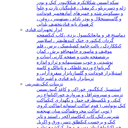
سکه ای
سس شکلات
کرم شکلات
پودر کیک و پودر
ژله و دسر
بریلو ، کرمفیل ، فیلینگ
نان تارت و حلوا
و بیسکوییت
رشته و خمیرهای آماده
خمیر فوندانت
و گامپیست
خلال و پودر بادام ، پسته
پنیر ، روغن ،
کره
مواد پایه قنادی
تخفیف یلدایی
ابزار تجهیزات قنادی
دماسنج فر و مایعات
کپسول یزدی ،کاپ کیک
صفحه
گردان کیک
توری خنک کننده
لیفتر ، اسلایسر
کیک
کاردک ، پالت خامه کشی
لیسک ، برس ، قلم
مو
قیف و ماسوره خامه
چاقو برش ، کمان
برش
صفحه پخت و صفحه کار
نی آبنبات و
نوشیدنی و چوب بستنی
پیمانه و ترازو اندازه
گیری
انواع وردنه غلطکی و ثابت
الک و کاسه
استیل
ابزار فوندانت و گلسازی
ابزار سفره آرایی و
تزیین
ابزار پایه قنادی و آشپزخانه
تزیینات کیک،شیرینی
استنسیل کیک
گیپور خوراکی و کاغذ گیپوری
سس
تزیینی و سیروپ
ترافل و مروارید خوراکی
انواع زیر
کیکی و پلکسی
ظرف حمل و نگهداری کیک
ماکت
کیک یونولیتی ( فوم )
ماکت استوانه ای
ماکت کروی
( توپی )
ماکت مخروط
ماکت میان تهی
جعبه
شیرینی،کیک،کاپ کیک
استراکچر ، استند و تاپر
کیک و برچسب کیک
طلق دسر، ورق و اکریل
خوراکی
انواع لیوان دسری و جار کیک
شمع تولد و