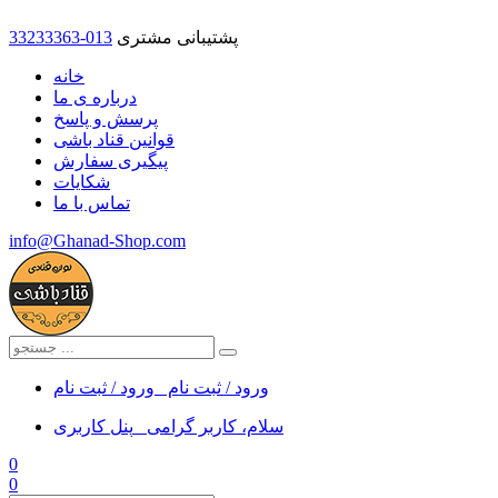
پشتیبانی مشتری
33233363-013
خانه
درباره ی ما
پرسش و پاسخ
قوانین قناد باشی
پیگیری سفارش
شکایات
تماس با ما
info@Ghanad-Shop.com
ورود / ثبت نام
ورود / ثبت نام
سلام، کاربر گرامی
پنل کاربری
0
0