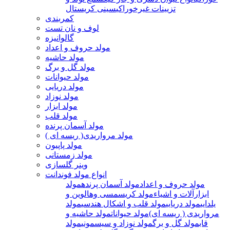
تزیینات غیرخوراکی
سینی کریستال
کمربندی
لوف و نان تست
گالوانیزه
مولد حروف و اعداد
مولد حاشیه
مولد گل و برگ
مولد حیوانات
مولد دریایی
مولد نوزاد
مولد ابزار
مولد قلب
مولد آسمان پرنده
مولد مرواریدی( ریسه ای )
مولد پاپیون
مولد زمستانی
وینر گلسازی
انواع مولد فوندانت
مولد حروف و اعداد
مولد آسمان پرنده
مولد
ابزارآلات و اشیاء
مولد کریسمسی وهالوین و
یلدایی
مولد دریایی
مولد قلب و اشکال هندسی
مولد
مرواریدی ( ریسه ای)
مولد حیوانات
مولد حاشیه و
قاب
مولد گل و برگ
مولد نوزاد و سیسمونی
مولد