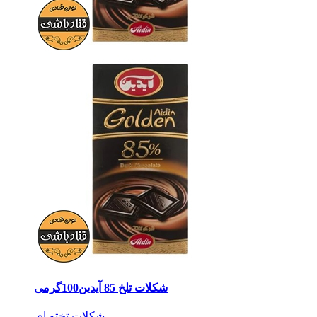
شکلات تلخ 85 آیدین100گرمی
شکلات تخته ای