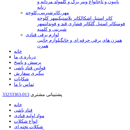
پاپیون و تاج
انواع وینر برگ و گل
مولد مردانه و
زنانه
مهر،کاترشیرینی،کلوچه
کاتر استیل اشکال
کاتر پلاستیکی
مهر کلوچه
فومن
کاتر استیل گل
کاتر فشاری قند و فوندانت
مهر
شیرینی و کلمپه
لوازم برقی قنادی
همزن های برقی حرفه ای و خانگی
لوازم جانبی
همزن
خانه
درباره ی ما
پرسش و پاسخ
قوانین قناد باشی
پیگیری سفارش
شکایات
تماس با ما
پشتیبانی مشتری
33233363-013
خانه
قناد باشی
مواد اولیه قنادی
انواع شکلات
شکلات تخته ای