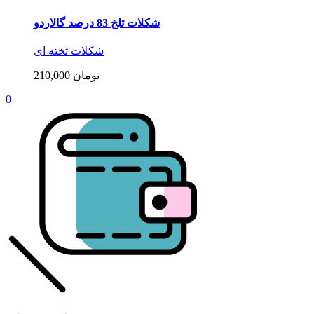
شکلات تلخ 83 درصد گالاردو
شکلات تخته ای
210,000 تومان
0