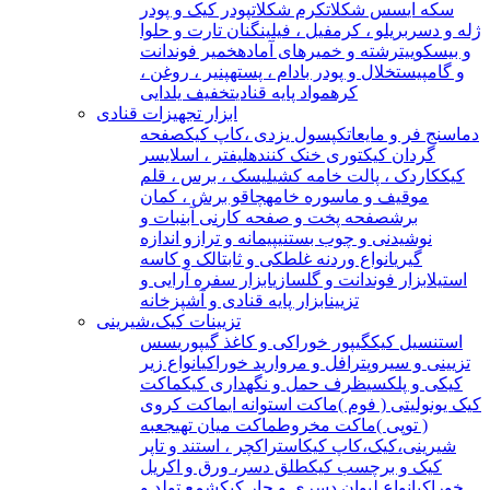
سکه ای
سس شکلات
کرم شکلات
پودر کیک و پودر
ژله و دسر
بریلو ، کرمفیل ، فیلینگ
نان تارت و حلوا
و بیسکوییت
رشته و خمیرهای آماده
خمیر فوندانت
و گامپیست
خلال و پودر بادام ، پسته
پنیر ، روغن ،
کره
مواد پایه قنادی
تخفیف یلدایی
ابزار تجهیزات قنادی
دماسنج فر و مایعات
کپسول یزدی ،کاپ کیک
صفحه
گردان کیک
توری خنک کننده
لیفتر ، اسلایسر
کیک
کاردک ، پالت خامه کشی
لیسک ، برس ، قلم
مو
قیف و ماسوره خامه
چاقو برش ، کمان
برش
صفحه پخت و صفحه کار
نی آبنبات و
نوشیدنی و چوب بستنی
پیمانه و ترازو اندازه
گیری
انواع وردنه غلطکی و ثابت
الک و کاسه
استیل
ابزار فوندانت و گلسازی
ابزار سفره آرایی و
تزیین
ابزار پایه قنادی و آشپزخانه
تزیینات کیک،شیرینی
استنسیل کیک
گیپور خوراکی و کاغذ گیپوری
سس
تزیینی و سیروپ
ترافل و مروارید خوراکی
انواع زیر
کیکی و پلکسی
ظرف حمل و نگهداری کیک
ماکت
کیک یونولیتی ( فوم )
ماکت استوانه ای
ماکت کروی
( توپی )
ماکت مخروط
ماکت میان تهی
جعبه
شیرینی،کیک،کاپ کیک
استراکچر ، استند و تاپر
کیک و برچسب کیک
طلق دسر، ورق و اکریل
خوراکی
انواع لیوان دسری و جار کیک
شمع تولد و