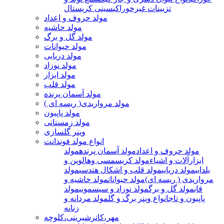
تزیینات غیرخوراکی
سینی کریستال
مولد حروف و اعداد
مولد حاشیه
مولد گل و برگ
مولد حیوانات
مولد دریایی
مولد نوزاد
مولد ابزار
مولد قلب
مولد آسمان پرنده
مولد مرواریدی( ریسه ای )
مولد پاپیون
مولد زمستانی
وینر گلسازی
انواع مولد فوندانت
مولد حروف و اعداد
مولد آسمان پرنده
مولد
ابزارآلات و اشیاء
مولد کریسمسی وهالوین و
یلدایی
مولد دریایی
مولد قلب و اشکال هندسی
مولد
مرواریدی ( ریسه ای)
مولد حیوانات
مولد حاشیه و
قاب
مولد گل و برگ
مولد نوزاد و سیسمونی
مولد
پاپیون و تاج
انواع وینر برگ و گل
مولد مردانه و
زنانه
مهر،کاترشیرینی،کلوچه