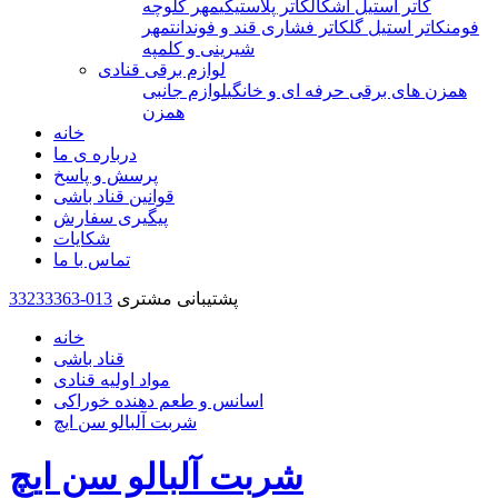
کاتر استیل اشکال
کاتر پلاستیکی
مهر کلوچه
فومن
کاتر استیل گل
کاتر فشاری قند و فوندانت
مهر
شیرینی و کلمپه
لوازم برقی قنادی
همزن های برقی حرفه ای و خانگی
لوازم جانبی
همزن
خانه
درباره ی ما
پرسش و پاسخ
قوانین قناد باشی
پیگیری سفارش
شکایات
تماس با ما
پشتیبانی مشتری
33233363-013
خانه
قناد باشی
مواد اولیه قنادی
اسانس و طعم دهنده خوراکی
شربت آلبالو سن ایچ
شربت آلبالو سن ایچ