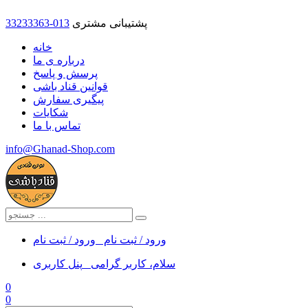
پشتیبانی مشتری
33233363-013
خانه
درباره ی ما
پرسش و پاسخ
قوانین قناد باشی
پیگیری سفارش
شکایات
تماس با ما
info@Ghanad-Shop.com
ورود / ثبت نام
ورود / ثبت نام
سلام، کاربر گرامی
پنل کاربری
0
0