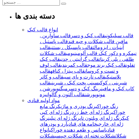
دسته بندی ها
انواع قالب کیک
قالب سیلیکونی
قالب کیک و دسر
قالب ساوارین ,
مافین
قالب شکلات و حبه قند
قالب پاستیل ،
آبنبات ، ایزومالت
قالب پاپسیکل ، بستنی
قالب
نیمکره و دکور کیک
قالب آلومینیومی
قالب شکلات
طلقی ، پلی کربنات
قالب گرانیتی ، چدنی
قالب کیک
تفلون
قالب کیک برند موج
قالب کمربندی
قالب لوف
و تست و کروسان
قالب پیتزا ، کنافه
قالب
پلاستیکی
قالب تارت و پای سیب
قالب و کاتر
شیرینی ، کوکی
سینی پخت کیک ، شیرینی
قالب
کاپ کیک و مافین
رینگ کیک و دسر
میگنوپورشن ،
مونوپورشن
قالب آلتون و گالوانیزه
مواد اولیه قنادی
رنگ خوراکی
رنگ پودری و ماژیک
رنگ مایع
خوراکی
رنگ ژله ای خط زرد
رنگ ژله ای کپی
کیک
رنگ ژله ای ویلتون تاپ
رنگ ژله ای نیلین
رنگ
ژله ای خارجی
خامه های قنادی
آرد و پودرهای
قنادی
اسانس و طعم دهنده خوراکی
انواع
شکلات
شکلات تخته ای
شکلات چیپسی
شکلات