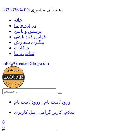
پشتیبانی مشتری
33233363-013
خانه
درباره ی ما
پرسش و پاسخ
قوانین قناد باشی
پیگیری سفارش
شکایات
تماس با ما
info@Ghanad-Shop.com
ورود / ثبت نام
ورود / ثبت نام
سلام، کاربر گرامی
پنل کاربری
0
0