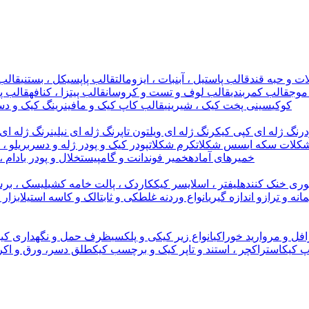
ت و حبه قند
قالب پاستیل ، آبنبات ، ایزومالت
قالب پاپسیکل ، بستنی
قالب 
موج
قالب کمربندی
قالب لوف و تست و کروسان
قالب پیتزا ، کنافه
قالب پل
کوکی
سینی پخت کیک ، شیرینی
قالب کاپ کیک و مافین
رینگ کیک و دس
رنگ ژله ای کپی کیک
رنگ ژله ای ویلتون تاپ
رنگ ژله ای نیلین
رنگ ژله ای 
کلات سکه ای
سس شکلات
کرم شکلات
پودر کیک و پودر ژله و دسر
بریلو ،
خمیرهای آماده
خمیر فوندانت و گامپیست
خلال و پودر بادام ،
وری خنک کننده
لیفتر ، اسلایسر کیک
کاردک ، پالت خامه کشی
لیسک ، برس
مانه و ترازو اندازه گیری
انواع وردنه غلطکی و ثابت
الک و کاسه استیل
ابزار
افل و مروارید خوراکی
انواع زیر کیکی و پلکسی
ظرف حمل و نگهداری کیک
پ کیک
استراکچر ، استند و تاپر کیک و برچسب کیک
طلق دسر، ورق و اکر