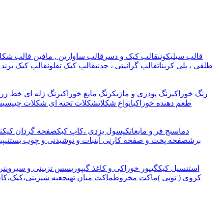
قالب سیلیکونی
قالب کیک و دسر
قالب ساوارین , مافین
قالب شکلا
طلقی ، پلی کربنات
قالب گرانیتی ، چدنی
قالب کیک تفلون
قالب کیک برند 
رنگ خوراکی
رنگ پودری و ماژیک
رنگ مایع خوراکی
رنگ ژله ای خط زرد
طعم دهنده خوراکی
انواع شکلات
شکلات تخته ای
شکلات چیپسی
ش
دماسنج فر و مایعات
کپسول یزدی ،کاپ کیک
صفحه گردان کیک
ت
برش
صفحه پخت و صفحه کار
نی آبنبات و نوشیدنی و چوب بستنی
پی
استنسیل کیک
گیپور خوراکی و کاغذ گیپوری
سس تزیینی و سیروپ
تر
کروی ( توپی )
ماکت مخروط
ماکت میان تهی
جعبه شیرینی،کیک،کا