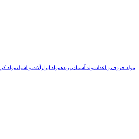
مولد حروف و اعداد
مولد آسمان پرنده
مولد ابزارآلات و اشیاء
مولد کری