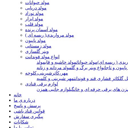
مولد حیوانات
مولد دریایی
مولد نوزاد
مولد ابزار
مولد قلب
مولد آسمان پرنده
مولد مرواریدی( ریسه ای )
مولد پاپیون
مولد زمستانی
وینر گلسازی
انواع مولد فوندانت
ریدی ( ریسه ای)
مولد حیوانات
مولد حاشیه و قاب
مولد
پاپیون و تاج
انواع وینر برگ و گل
مولد مردانه و زنانه
مهر،کاترشیرینی،کلوچه
ل گل
کاتر فشاری قند و فوندانت
مهر شیرینی و کلمپه
لوازم برقی قنادی
زن های برقی حرفه ای و خانگی
لوازم جانبی همزن
خانه
درباره ی ما
پرسش و پاسخ
قوانین قناد باشی
پیگیری سفارش
شکایات
تماس با ما