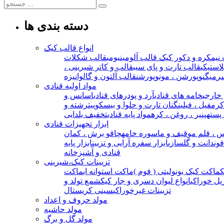
دسته بندی ها
انواع قالب کیک
نیمکره و دکور کیک
قالب آلومینیومی
قالب شکلات
استیکی
قالب تارت و پای سیب
قالب و کاتر شیرینی ،
ر
میگنوپورشن ، مونوپورشن
قالب آلتون و گالوانیزه
مواد اولیه قنادی
خارجی
خامه های قنادی
آرد و پودرهای قنادی
اسانس و
 کرمفیل ، فیلینگ
نان تارت و حلوا و بیسکوییت
رشته و
 پسته
پنیر ، روغن ، کره
مواد پایه قنادی
تخفیف یلدایی
ابزار تجهیزات قنادی
 ، قلم مو
قیف و ماسوره خامه
چاقو برش ، کمان
 فوندانت و گلسازی
ابزار سفره آرایی و تزیین
ابزار پایه
قنادی و آشپزخانه
تزیینات کیک،شیرینی
ماکت کیک یونولیتی ( فوم )
ماکت استوانه ای
ماکت
یل خوراکی
انواع لیوان دسری و جار کیک
شمع تولد و
تزیینات غیرخوراکی
سینی کریستال
مولد حروف و اعداد
مولد حاشیه
مولد گل و برگ