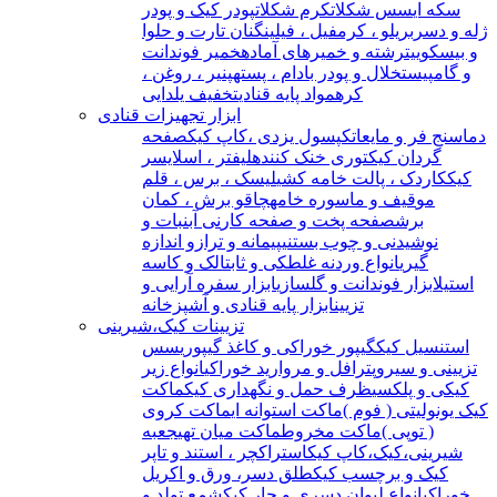
سکه ای
سس شکلات
کرم شکلات
پودر کیک و پودر
ژله و دسر
بریلو ، کرمفیل ، فیلینگ
نان تارت و حلوا
و بیسکوییت
رشته و خمیرهای آماده
خمیر فوندانت
و گامپیست
خلال و پودر بادام ، پسته
پنیر ، روغن ،
کره
مواد پایه قنادی
تخفیف یلدایی
ابزار تجهیزات قنادی
دماسنج فر و مایعات
کپسول یزدی ،کاپ کیک
صفحه
گردان کیک
توری خنک کننده
لیفتر ، اسلایسر
کیک
کاردک ، پالت خامه کشی
لیسک ، برس ، قلم
مو
قیف و ماسوره خامه
چاقو برش ، کمان
برش
صفحه پخت و صفحه کار
نی آبنبات و
نوشیدنی و چوب بستنی
پیمانه و ترازو اندازه
گیری
انواع وردنه غلطکی و ثابت
الک و کاسه
استیل
ابزار فوندانت و گلسازی
ابزار سفره آرایی و
تزیین
ابزار پایه قنادی و آشپزخانه
تزیینات کیک،شیرینی
استنسیل کیک
گیپور خوراکی و کاغذ گیپوری
سس
تزیینی و سیروپ
ترافل و مروارید خوراکی
انواع زیر
کیکی و پلکسی
ظرف حمل و نگهداری کیک
ماکت
کیک یونولیتی ( فوم )
ماکت استوانه ای
ماکت کروی
( توپی )
ماکت مخروط
ماکت میان تهی
جعبه
شیرینی،کیک،کاپ کیک
استراکچر ، استند و تاپر
کیک و برچسب کیک
طلق دسر، ورق و اکریل
خوراکی
انواع لیوان دسری و جار کیک
شمع تولد و