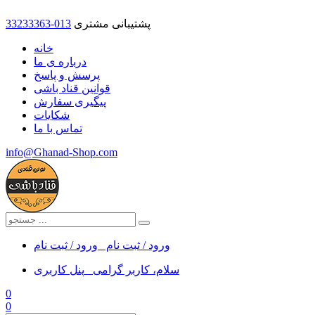
پشتیبانی مشتری
33233363-013
خانه
درباره ی ما
پرسش و پاسخ
قوانین قناد باشی
پیگیری سفارش
شکایات
تماس با ما
info@Ghanad-Shop.com
ورود / ثبت نام
ورود / ثبت نام
سلام، کاربر گرامی
پنل کاربری
0
0