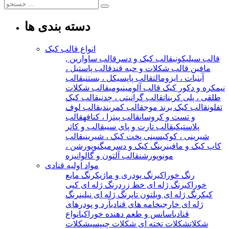
دسته بندی ها
انواع قالب کیک
قالب سیلیکونی
قالب کیک و دسر
قالب ساوارین ,
مافین
قالب شکلات و حبه قند
قالب پاستیل ،
آبنبات ، ایزومالت
قالب پاپسیکل ، بستنی
قالب
نیمکره و دکور کیک
قالب آلومینیومی
قالب شکلات
طلقی ، پلی کربنات
قالب گرانیتی ، چدنی
قالب کیک
تفلون
قالب کیک برند موج
قالب کمربندی
قالب لوف
و تست و کروسان
قالب پیتزا ، کنافه
قالب
پلاستیکی
قالب تارت و پای سیب
قالب و کاتر
شیرینی ، کوکی
سینی پخت کیک ، شیرینی
قالب
کاپ کیک و مافین
رینگ کیک و دسر
میگنوپورشن ،
مونوپورشن
قالب آلتون و گالوانیزه
مواد اولیه قنادی
رنگ خوراکی
رنگ پودری و ماژیک
رنگ مایع
خوراکی
رنگ ژله ای خط زرد
رنگ ژله ای کپی
کیک
رنگ ژله ای ویلتون تاپ
رنگ ژله ای نیلین
رنگ
ژله ای خارجی
خامه های قنادی
آرد و پودرهای
قنادی
اسانس و طعم دهنده خوراکی
انواع
شکلات
شکلات تخته ای
شکلات چیپسی
شکلات