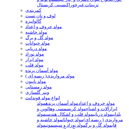
تزیینات غیرخوراکی
سینی کریستال
کمربندی
لوف و نان تست
گالوانیزه
مولد حروف و اعداد
مولد حاشیه
مولد گل و برگ
مولد حیوانات
مولد دریایی
مولد نوزاد
مولد ابزار
مولد قلب
مولد آسمان پرنده
مولد مرواریدی( ریسه ای )
مولد پاپیون
مولد زمستانی
وینر گلسازی
انواع مولد فوندانت
مولد حروف و اعداد
مولد آسمان پرنده
مولد
ابزارآلات و اشیاء
مولد کریسمسی وهالوین و
یلدایی
مولد دریایی
مولد قلب و اشکال هندسی
مولد
مرواریدی ( ریسه ای)
مولد حیوانات
مولد حاشیه و
قاب
مولد گل و برگ
مولد نوزاد و سیسمونی
مولد