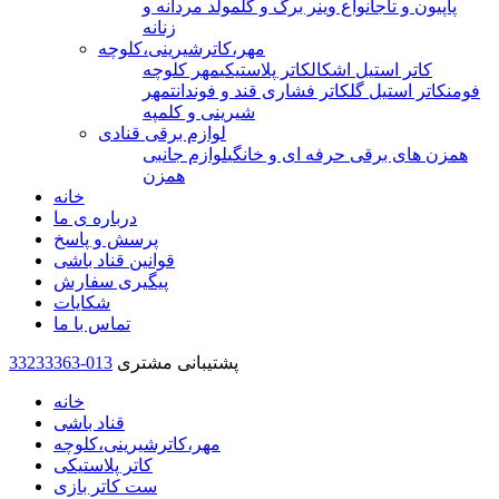
پاپیون و تاج
انواع وینر برگ و گل
مولد مردانه و
زنانه
مهر،کاترشیرینی،کلوچه
کاتر استیل اشکال
کاتر پلاستیکی
مهر کلوچه
فومن
کاتر استیل گل
کاتر فشاری قند و فوندانت
مهر
شیرینی و کلمپه
لوازم برقی قنادی
همزن های برقی حرفه ای و خانگی
لوازم جانبی
همزن
خانه
درباره ی ما
پرسش و پاسخ
قوانین قناد باشی
پیگیری سفارش
شکایات
تماس با ما
پشتیبانی مشتری
33233363-013
خانه
قناد باشی
مهر،کاترشیرینی،کلوچه
کاتر پلاستیکی
ست کاتر بازی