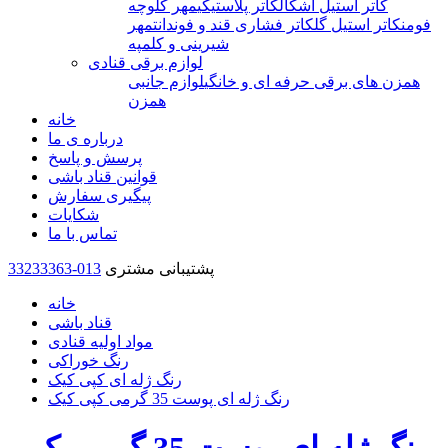
کاتر استیل اشکال
کاتر پلاستیکی
مهر کلوچه
فومن
کاتر استیل گل
کاتر فشاری قند و فوندانت
مهر
شیرینی و کلمپه
لوازم برقی قنادی
همزن های برقی حرفه ای و خانگی
لوازم جانبی
همزن
خانه
درباره ی ما
پرسش و پاسخ
قوانین قناد باشی
پیگیری سفارش
شکایات
تماس با ما
پشتیبانی مشتری
33233363-013
خانه
قناد باشی
مواد اولیه قنادی
رنگ خوراکی
رنگ ژله ای کپی کیک
رنگ ژله ای پوست 35 گرمی کپی کیک