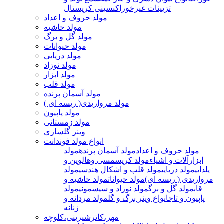
تزیینات غیرخوراکی
سینی کریستال
مولد حروف و اعداد
مولد حاشیه
مولد گل و برگ
مولد حیوانات
مولد دریایی
مولد نوزاد
مولد ابزار
مولد قلب
مولد آسمان پرنده
مولد مرواریدی( ریسه ای )
مولد پاپیون
مولد زمستانی
وینر گلسازی
انواع مولد فوندانت
مولد حروف و اعداد
مولد آسمان پرنده
مولد
ابزارآلات و اشیاء
مولد کریسمسی وهالوین و
یلدایی
مولد دریایی
مولد قلب و اشکال هندسی
مولد
مرواریدی ( ریسه ای)
مولد حیوانات
مولد حاشیه و
قاب
مولد گل و برگ
مولد نوزاد و سیسمونی
مولد
پاپیون و تاج
انواع وینر برگ و گل
مولد مردانه و
زنانه
مهر،کاترشیرینی،کلوچه