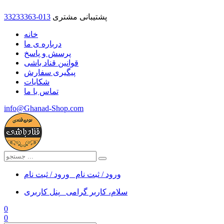
پشتیبانی مشتری
33233363-013
خانه
درباره ی ما
پرسش و پاسخ
قوانین قناد باشی
پیگیری سفارش
شکایات
تماس با ما
info@Ghanad-Shop.com
ورود / ثبت نام
ورود / ثبت نام
سلام، کاربر گرامی
پنل کاربری
0
0