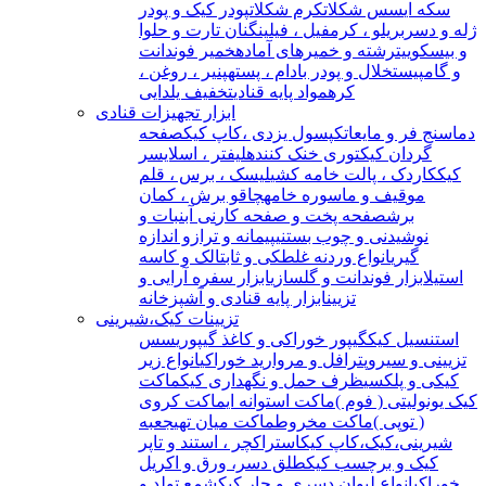
سکه ای
سس شکلات
کرم شکلات
پودر کیک و پودر
ژله و دسر
بریلو ، کرمفیل ، فیلینگ
نان تارت و حلوا
و بیسکوییت
رشته و خمیرهای آماده
خمیر فوندانت
و گامپیست
خلال و پودر بادام ، پسته
پنیر ، روغن ،
کره
مواد پایه قنادی
تخفیف یلدایی
ابزار تجهیزات قنادی
دماسنج فر و مایعات
کپسول یزدی ،کاپ کیک
صفحه
گردان کیک
توری خنک کننده
لیفتر ، اسلایسر
کیک
کاردک ، پالت خامه کشی
لیسک ، برس ، قلم
مو
قیف و ماسوره خامه
چاقو برش ، کمان
برش
صفحه پخت و صفحه کار
نی آبنبات و
نوشیدنی و چوب بستنی
پیمانه و ترازو اندازه
گیری
انواع وردنه غلطکی و ثابت
الک و کاسه
استیل
ابزار فوندانت و گلسازی
ابزار سفره آرایی و
تزیین
ابزار پایه قنادی و آشپزخانه
تزیینات کیک،شیرینی
استنسیل کیک
گیپور خوراکی و کاغذ گیپوری
سس
تزیینی و سیروپ
ترافل و مروارید خوراکی
انواع زیر
کیکی و پلکسی
ظرف حمل و نگهداری کیک
ماکت
کیک یونولیتی ( فوم )
ماکت استوانه ای
ماکت کروی
( توپی )
ماکت مخروط
ماکت میان تهی
جعبه
شیرینی،کیک،کاپ کیک
استراکچر ، استند و تاپر
کیک و برچسب کیک
طلق دسر، ورق و اکریل
خوراکی
انواع لیوان دسری و جار کیک
شمع تولد و