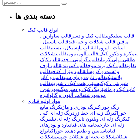
دسته بندی ها
انواع قالب کیک
قالب سیلیکونی
قالب کیک و دسر
قالب ساوارین ,
مافین
قالب شکلات و حبه قند
قالب پاستیل ،
آبنبات ، ایزومالت
قالب پاپسیکل ، بستنی
قالب
نیمکره و دکور کیک
قالب آلومینیومی
قالب شکلات
طلقی ، پلی کربنات
قالب گرانیتی ، چدنی
قالب کیک
تفلون
قالب کیک برند موج
قالب کمربندی
قالب لوف
و تست و کروسان
قالب پیتزا ، کنافه
قالب
پلاستیکی
قالب تارت و پای سیب
قالب و کاتر
شیرینی ، کوکی
سینی پخت کیک ، شیرینی
قالب
کاپ کیک و مافین
رینگ کیک و دسر
میگنوپورشن ،
مونوپورشن
قالب آلتون و گالوانیزه
مواد اولیه قنادی
رنگ خوراکی
رنگ پودری و ماژیک
رنگ مایع
خوراکی
رنگ ژله ای خط زرد
رنگ ژله ای کپی
کیک
رنگ ژله ای ویلتون تاپ
رنگ ژله ای نیلین
رنگ
ژله ای خارجی
خامه های قنادی
آرد و پودرهای
قنادی
اسانس و طعم دهنده خوراکی
انواع
شکلات
شکلات تخته ای
شکلات چیپسی
شکلات