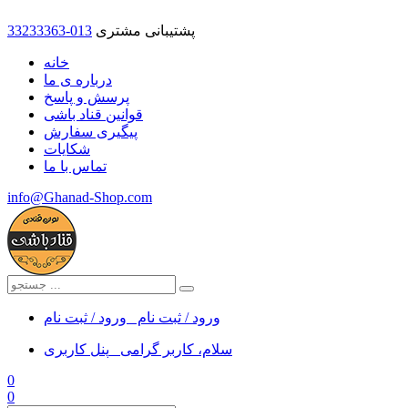
پشتیبانی مشتری
33233363-013
خانه
درباره ی ما
پرسش و پاسخ
قوانین قناد باشی
پیگیری سفارش
شکایات
تماس با ما
info@Ghanad-Shop.com
ورود / ثبت نام
ورود / ثبت نام
سلام، کاربر گرامی
پنل کاربری
0
0