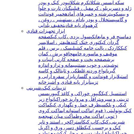
سکه ای
سس شکلات
کرم شکلات
پودر کیک و پودر
ژله و دسر
بریلو ، کرمفیل ، فیلینگ
نان تارت و حلوا
و بیسکوییت
رشته و خمیرهای آماده
خمیر فوندانت
و گامپیست
خلال و پودر بادام ، پسته
پنیر ، روغن ،
کره
مواد پایه قنادی
تخفیف یلدایی
ابزار تجهیزات قنادی
دماسنج فر و مایعات
کپسول یزدی ،کاپ کیک
صفحه
گردان کیک
توری خنک کننده
لیفتر ، اسلایسر
کیک
کاردک ، پالت خامه کشی
لیسک ، برس ، قلم
مو
قیف و ماسوره خامه
چاقو برش ، کمان
برش
صفحه پخت و صفحه کار
نی آبنبات و
نوشیدنی و چوب بستنی
پیمانه و ترازو اندازه
گیری
انواع وردنه غلطکی و ثابت
الک و کاسه
استیل
ابزار فوندانت و گلسازی
ابزار سفره آرایی و
تزیین
ابزار پایه قنادی و آشپزخانه
تزیینات کیک،شیرینی
استنسیل کیک
گیپور خوراکی و کاغذ گیپوری
سس
تزیینی و سیروپ
ترافل و مروارید خوراکی
انواع زیر
کیکی و پلکسی
ظرف حمل و نگهداری کیک
ماکت
کیک یونولیتی ( فوم )
ماکت استوانه ای
ماکت کروی
( توپی )
ماکت مخروط
ماکت میان تهی
جعبه
شیرینی،کیک،کاپ کیک
استراکچر ، استند و تاپر
کیک و برچسب کیک
طلق دسر، ورق و اکریل
خوراکی
انواع لیوان دسری و جار کیک
شمع تولد و