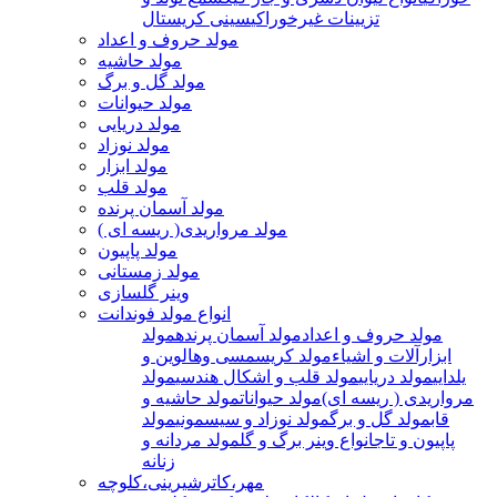
تزیینات غیرخوراکی
سینی کریستال
مولد حروف و اعداد
مولد حاشیه
مولد گل و برگ
مولد حیوانات
مولد دریایی
مولد نوزاد
مولد ابزار
مولد قلب
مولد آسمان پرنده
مولد مرواریدی( ریسه ای )
مولد پاپیون
مولد زمستانی
وینر گلسازی
انواع مولد فوندانت
مولد حروف و اعداد
مولد آسمان پرنده
مولد
ابزارآلات و اشیاء
مولد کریسمسی وهالوین و
یلدایی
مولد دریایی
مولد قلب و اشکال هندسی
مولد
مرواریدی ( ریسه ای)
مولد حیوانات
مولد حاشیه و
قاب
مولد گل و برگ
مولد نوزاد و سیسمونی
مولد
پاپیون و تاج
انواع وینر برگ و گل
مولد مردانه و
زنانه
مهر،کاترشیرینی،کلوچه