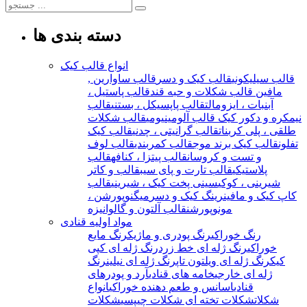
دسته بندی ها
انواع قالب کیک
قالب سیلیکونی
قالب کیک و دسر
قالب ساوارین ,
مافین
قالب شکلات و حبه قند
قالب پاستیل ،
آبنبات ، ایزومالت
قالب پاپسیکل ، بستنی
قالب
نیمکره و دکور کیک
قالب آلومینیومی
قالب شکلات
طلقی ، پلی کربنات
قالب گرانیتی ، چدنی
قالب کیک
تفلون
قالب کیک برند موج
قالب کمربندی
قالب لوف
و تست و کروسان
قالب پیتزا ، کنافه
قالب
پلاستیکی
قالب تارت و پای سیب
قالب و کاتر
شیرینی ، کوکی
سینی پخت کیک ، شیرینی
قالب
کاپ کیک و مافین
رینگ کیک و دسر
میگنوپورشن ،
مونوپورشن
قالب آلتون و گالوانیزه
مواد اولیه قنادی
رنگ خوراکی
رنگ پودری و ماژیک
رنگ مایع
خوراکی
رنگ ژله ای خط زرد
رنگ ژله ای کپی
کیک
رنگ ژله ای ویلتون تاپ
رنگ ژله ای نیلین
رنگ
ژله ای خارجی
خامه های قنادی
آرد و پودرهای
قنادی
اسانس و طعم دهنده خوراکی
انواع
شکلات
شکلات تخته ای
شکلات چیپسی
شکلات