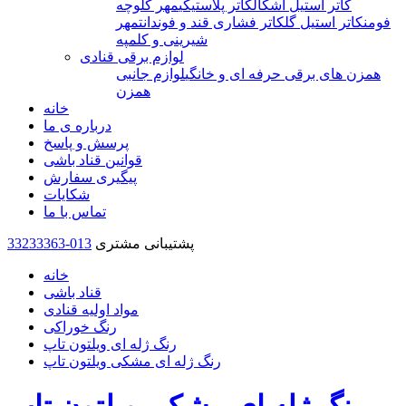
کاتر استیل اشکال
کاتر پلاستیکی
مهر کلوچه
فومن
کاتر استیل گل
کاتر فشاری قند و فوندانت
مهر
شیرینی و کلمپه
لوازم برقی قنادی
همزن های برقی حرفه ای و خانگی
لوازم جانبی
همزن
خانه
درباره ی ما
پرسش و پاسخ
قوانین قناد باشی
پیگیری سفارش
شکایات
تماس با ما
پشتیبانی مشتری
33233363-013
خانه
قناد باشی
مواد اولیه قنادی
رنگ خوراکی
رنگ ژله ای ویلتون تاپ
رنگ ژله ای مشکی ویلتون تاپ