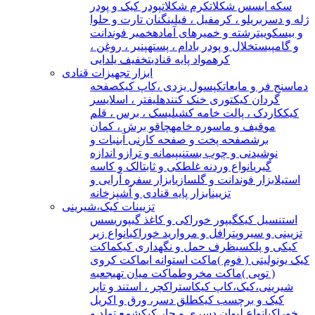
سکه ای
سس شکلات
کرم شکلات
پودر کیک و پودر
ژله و دسر
بریلو ، کرمفیل ، فیلینگ
نان تارت و حلوا
و بیسکوییت
رشته و خمیرهای آماده
خمیر فوندانت
و گامپیست
خلال و پودر بادام ، پسته
پنیر ، روغن ،
کره
مواد پایه قنادی
تخفیف یلدایی
ابزار تجهیزات قنادی
دماسنج فر و مایعات
کپسول یزدی ،کاپ کیک
صفحه
گردان کیک
توری خنک کننده
لیفتر ، اسلایسر
کیک
کاردک ، پالت خامه کشی
لیسک ، برس ، قلم
مو
قیف و ماسوره خامه
چاقو برش ، کمان
برش
صفحه پخت و صفحه کار
نی آبنبات و
نوشیدنی و چوب بستنی
پیمانه و ترازو اندازه
گیری
انواع وردنه غلطکی و ثابت
الک و کاسه
استیل
ابزار فوندانت و گلسازی
ابزار سفره آرایی و
تزیین
ابزار پایه قنادی و آشپزخانه
تزیینات کیک،شیرینی
استنسیل کیک
گیپور خوراکی و کاغذ گیپوری
سس
تزیینی و سیروپ
ترافل و مروارید خوراکی
انواع زیر
کیکی و پلکسی
ظرف حمل و نگهداری کیک
ماکت
کیک یونولیتی ( فوم )
ماکت استوانه ای
ماکت کروی
( توپی )
ماکت مخروط
ماکت میان تهی
جعبه
شیرینی،کیک،کاپ کیک
استراکچر ، استند و تاپر
کیک و برچسب کیک
طلق دسر، ورق و اکریل
خوراکی
انواع لیوان دسری و جار کیک
شمع تولد و