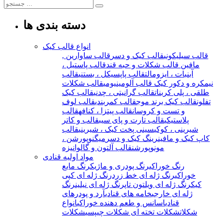
دسته بندی ها
انواع قالب کیک
قالب سیلیکونی
قالب کیک و دسر
قالب ساوارین ,
مافین
قالب شکلات و حبه قند
قالب پاستیل ،
آبنبات ، ایزومالت
قالب پاپسیکل ، بستنی
قالب
نیمکره و دکور کیک
قالب آلومینیومی
قالب شکلات
طلقی ، پلی کربنات
قالب گرانیتی ، چدنی
قالب کیک
تفلون
قالب کیک برند موج
قالب کمربندی
قالب لوف
و تست و کروسان
قالب پیتزا ، کنافه
قالب
پلاستیکی
قالب تارت و پای سیب
قالب و کاتر
شیرینی ، کوکی
سینی پخت کیک ، شیرینی
قالب
کاپ کیک و مافین
رینگ کیک و دسر
میگنوپورشن ،
مونوپورشن
قالب آلتون و گالوانیزه
مواد اولیه قنادی
رنگ خوراکی
رنگ پودری و ماژیک
رنگ مایع
خوراکی
رنگ ژله ای خط زرد
رنگ ژله ای کپی
کیک
رنگ ژله ای ویلتون تاپ
رنگ ژله ای نیلین
رنگ
ژله ای خارجی
خامه های قنادی
آرد و پودرهای
قنادی
اسانس و طعم دهنده خوراکی
انواع
شکلات
شکلات تخته ای
شکلات چیپسی
شکلات