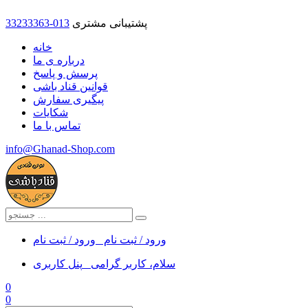
پشتیبانی مشتری
33233363-013
خانه
درباره ی ما
پرسش و پاسخ
قوانین قناد باشی
پیگیری سفارش
شکایات
تماس با ما
info@Ghanad-Shop.com
ورود / ثبت نام
ورود / ثبت نام
سلام، کاربر گرامی
پنل کاربری
0
0