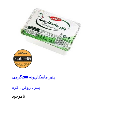
پنیر ماسکارپونه 200گرمی
پنیر ، روغن ، کره
ناموجود