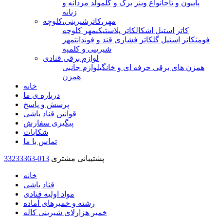
پاپیون و تاج
انواع وینر برگ و گل
مولد مردانه و
زنانه
مهر،کاترشیرینی،کلوچه
کاتر استیل اشکال
کاتر پلاستیکی
مهر کلوچه
فومن
کاتر استیل گل
کاتر فشاری قند و فوندانت
مهر
شیرینی و کلمپه
لوازم برقی قنادی
همزن های برقی حرفه ای و خانگی
لوازم جانبی
همزن
خانه
درباره ی ما
پرسش و پاسخ
قوانین قناد باشی
پیگیری سفارش
شکایات
تماس با ما
پشتیبانی مشتری
33233363-013
خانه
قناد باشی
مواد اولیه قنادی
رشته و خمیرهای آماده
خمیر هزارلای شیرینی کاله