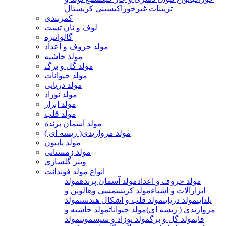
تزیینات غیرخوراکی
سینی کریستال
کمربندی
لوف و نان تست
گالوانیزه
مولد حروف و اعداد
مولد حاشیه
مولد گل و برگ
مولد حیوانات
مولد دریایی
مولد نوزاد
مولد ابزار
مولد قلب
مولد آسمان پرنده
مولد مرواریدی( ریسه ای )
مولد پاپیون
مولد زمستانی
وینر گلسازی
انواع مولد فوندانت
مولد حروف و اعداد
مولد آسمان پرنده
مولد
ابزارآلات و اشیاء
مولد کریسمسی وهالوین و
یلدایی
مولد دریایی
مولد قلب و اشکال هندسی
مولد
مرواریدی ( ریسه ای)
مولد حیوانات
مولد حاشیه و
قاب
مولد گل و برگ
مولد نوزاد و سیسمونی
مولد