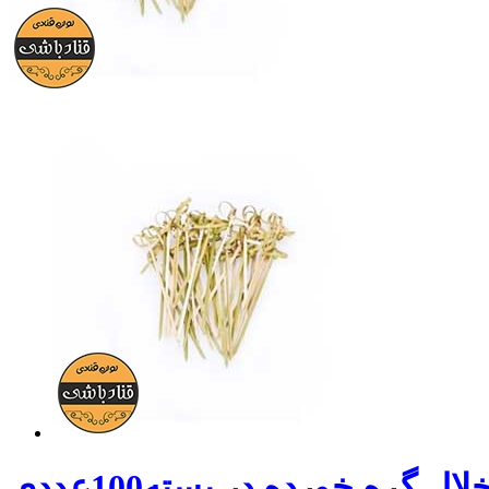
لال گره خورده در بسته100عددی