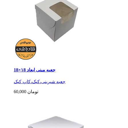
جعبه مینی ابعاد ۱8×18
جعبه شیرینی،کیک،کاپ کیک
60,000 تومان