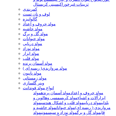
تزیینات غیرخوراکی
سینی کریستال
کمربندی
لوف و نان تست
گالوانیزه
مولد حروف و اعداد
مولد حاشیه
مولد گل و برگ
مولد حیوانات
مولد دریایی
مولد نوزاد
مولد ابزار
مولد قلب
مولد آسمان پرنده
مولد مرواریدی( ریسه ای )
مولد پاپیون
مولد زمستانی
وینر گلسازی
انواع مولد فوندانت
مولد حروف و اعداد
مولد آسمان پرنده
مولد
ابزارآلات و اشیاء
مولد کریسمسی وهالوین و
یلدایی
مولد دریایی
مولد قلب و اشکال هندسی
مولد
مرواریدی ( ریسه ای)
مولد حیوانات
مولد حاشیه و
قاب
مولد گل و برگ
مولد نوزاد و سیسمونی
مولد