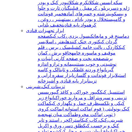
سکه ای
سس شکلات
کرم شکلات
پودر کیک و پودر
ژله و دسر
بریلو ، کرمفیل ، فیلینگ
نان تارت و حلوا
و بیسکوییت
رشته و خمیرهای آماده
خمیر فوندانت
و گامپیست
خلال و پودر بادام ، پسته
پنیر ، روغن ،
کره
مواد پایه قنادی
تخفیف یلدایی
ابزار تجهیزات قنادی
دماسنج فر و مایعات
کپسول یزدی ،کاپ کیک
صفحه
گردان کیک
توری خنک کننده
لیفتر ، اسلایسر
کیک
کاردک ، پالت خامه کشی
لیسک ، برس ، قلم
مو
قیف و ماسوره خامه
چاقو برش ، کمان
برش
صفحه پخت و صفحه کار
نی آبنبات و
نوشیدنی و چوب بستنی
پیمانه و ترازو اندازه
گیری
انواع وردنه غلطکی و ثابت
الک و کاسه
استیل
ابزار فوندانت و گلسازی
ابزار سفره آرایی و
تزیین
ابزار پایه قنادی و آشپزخانه
تزیینات کیک،شیرینی
استنسیل کیک
گیپور خوراکی و کاغذ گیپوری
سس
تزیینی و سیروپ
ترافل و مروارید خوراکی
انواع زیر
کیکی و پلکسی
ظرف حمل و نگهداری کیک
ماکت
کیک یونولیتی ( فوم )
ماکت استوانه ای
ماکت کروی
( توپی )
ماکت مخروط
ماکت میان تهی
جعبه
شیرینی،کیک،کاپ کیک
استراکچر ، استند و تاپر
کیک و برچسب کیک
طلق دسر، ورق و اکریل
خوراکی
انواع لیوان دسری و جار کیک
شمع تولد و