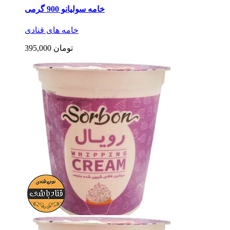
خامه سولیانو 900 گرمی
خامه های قنادی
395,000 تومان