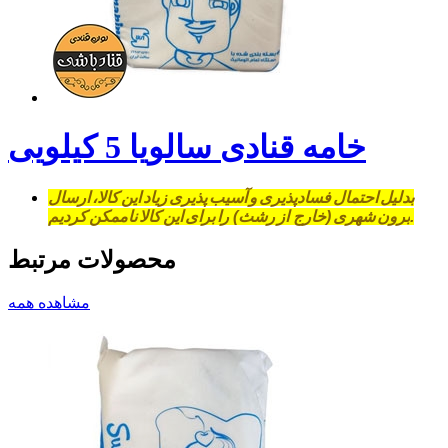
خامه قنادی سالویا 5 کیلویی
بدلیل احت
مال فسادپذیری و آسیب پذیری زیاد این کالا، ارسال
برون شهری (خارج از رشث) را برای این کالا ناممکن کردیم.
محصولات مرتبط
مشاهده همه