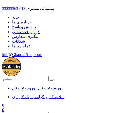
پشتیبانی مشتری
33233363-013
خانه
درباره ی ما
پرسش و پاسخ
قوانین قناد باشی
پیگیری سفارش
شکایات
تماس با ما
info@Ghanad-Shop.com
ورود / ثبت نام
ورود / ثبت نام
سلام، کاربر گرامی
پنل کاربری
0
0