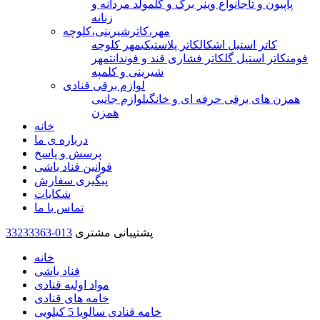
پاپیون و تاج
انواع وینر برگ و گل
مولد مردانه و
زنانه
مهر،کاترشیرینی،کلوچه
کاتر استیل اشکال
کاتر پلاستیکی
مهر کلوچه
فومن
کاتر استیل گل
کاتر فشاری قند و فوندانت
مهر
شیرینی و کلمپه
لوازم برقی قنادی
همزن های برقی حرفه ای و خانگی
لوازم جانبی
همزن
خانه
درباره ی ما
پرسش و پاسخ
قوانین قناد باشی
پیگیری سفارش
شکایات
تماس با ما
پشتیبانی مشتری
33233363-013
خانه
قناد باشی
مواد اولیه قنادی
خامه های قنادی
خامه قنادی سالویا 5 کیلویی