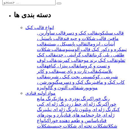
دسته بندی ها
انواع قالب کیک
قالب سیلیکونی
قالب کیک و دسر
قالب ساوارین ,
مافین
قالب شکلات و حبه قند
قالب پاستیل ،
آبنبات ، ایزومالت
قالب پاپسیکل ، بستنی
قالب
نیمکره و دکور کیک
قالب آلومینیومی
قالب شکلات
طلقی ، پلی کربنات
قالب گرانیتی ، چدنی
قالب کیک
تفلون
قالب کیک برند موج
قالب کمربندی
قالب لوف
و تست و کروسان
قالب پیتزا ، کنافه
قالب
پلاستیکی
قالب تارت و پای سیب
قالب و کاتر
شیرینی ، کوکی
سینی پخت کیک ، شیرینی
قالب
کاپ کیک و مافین
رینگ کیک و دسر
میگنوپورشن ،
مونوپورشن
قالب آلتون و گالوانیزه
مواد اولیه قنادی
رنگ خوراکی
رنگ پودری و ماژیک
رنگ مایع
خوراکی
رنگ ژله ای خط زرد
رنگ ژله ای کپی
کیک
رنگ ژله ای ویلتون تاپ
رنگ ژله ای نیلین
رنگ
ژله ای خارجی
خامه های قنادی
آرد و پودرهای
قنادی
اسانس و طعم دهنده خوراکی
انواع
شکلات
شکلات تخته ای
شکلات چیپسی
شکلات