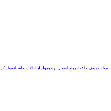
مولد حروف و اعداد
مولد آسمان پرنده
مولد ابزارآلات و اشیاء
مولد کری