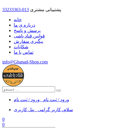
پشتیبانی مشتری
33233363-013
خانه
درباره ی ما
پرسش و پاسخ
قوانین قناد باشی
پیگیری سفارش
شکایات
تماس با ما
info@Ghanad-Shop.com
ورود / ثبت نام
ورود / ثبت نام
سلام، کاربر گرامی
پنل کاربری
0
0