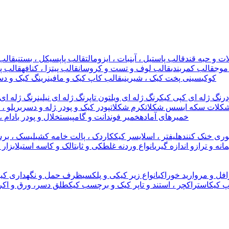
ت و حبه قند
قالب پاستیل ، آبنبات ، ایزومالت
قالب پاپسیکل ، بستنی
قالب 
موج
قالب کمربندی
قالب لوف و تست و کروسان
قالب پیتزا ، کنافه
قالب پل
کوکی
سینی پخت کیک ، شیرینی
قالب کاپ کیک و مافین
رینگ کیک و دس
رنگ ژله ای کپی کیک
رنگ ژله ای ویلتون تاپ
رنگ ژله ای نیلین
رنگ ژله ای 
کلات سکه ای
سس شکلات
کرم شکلات
پودر کیک و پودر ژله و دسر
بریلو ،
خمیرهای آماده
خمیر فوندانت و گامپیست
خلال و پودر بادام ،
وری خنک کننده
لیفتر ، اسلایسر کیک
کاردک ، پالت خامه کشی
لیسک ، برس
مانه و ترازو اندازه گیری
انواع وردنه غلطکی و ثابت
الک و کاسه استیل
ابزار
افل و مروارید خوراکی
انواع زیر کیکی و پلکسی
ظرف حمل و نگهداری کیک
پ کیک
استراکچر ، استند و تاپر کیک و برچسب کیک
طلق دسر، ورق و اکر