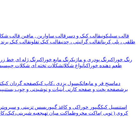
قالب سیلیکونی
قالب کیک و دسر
قالب ساوارین , مافین
قالب شکلا
طلقی ، پلی کربنات
قالب گرانیتی ، چدنی
قالب کیک تفلون
قالب کیک برند 
رنگ خوراکی
رنگ پودری و ماژیک
رنگ مایع خوراکی
رنگ ژله ای خط زرد
طعم دهنده خوراکی
انواع شکلات
شکلات تخته ای
شکلات چیپسی
ش
دماسنج فر و مایعات
کپسول یزدی ،کاپ کیک
صفحه گردان کیک
ت
برش
صفحه پخت و صفحه کار
نی آبنبات و نوشیدنی و چوب بستنی
پی
استنسیل کیک
گیپور خوراکی و کاغذ گیپوری
سس تزیینی و سیروپ
تر
کروی ( توپی )
ماکت مخروط
ماکت میان تهی
جعبه شیرینی،کیک،کا