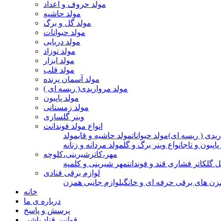
مولد حروف و اعداد
مولد حاشیه
مولد گل و برگ
مولد حیوانات
مولد دریایی
مولد نوزاد
مولد ابزار
مولد قلب
مولد آسمان پرنده
مولد مرواریدی( ریسه ای )
مولد پاپیون
مولد زمستانی
وینر گلسازی
انواع مولد فوندانت
ریدی ( ریسه ای)
مولد حیوانات
مولد حاشیه و قاب
مولد
پاپیون و تاج
انواع وینر برگ و گل
مولد مردانه و زنانه
مهر،کاترشیرینی،کلوچه
ل گل
کاتر فشاری قند و فوندانت
مهر شیرینی و کلمپه
لوازم برقی قنادی
زن های برقی حرفه ای و خانگی
لوازم جانبی همزن
خانه
درباره ی ما
پرسش و پاسخ
قوانین قناد باشی