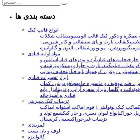
دسته بندی ها
انواع قالب کیک
نیمکره و دکور کیک
قالب آلومینیومی
قالب شکلات
استیکی
قالب تارت و پای سیب
قالب و کاتر شیرینی ،
ر
میگنوپورشن ، مونوپورشن
قالب آلتون و گالوانیزه
مواد اولیه قنادی
خارجی
خامه های قنادی
آرد و پودرهای قنادی
اسانس و
 کرمفیل ، فیلینگ
نان تارت و حلوا و بیسکوییت
رشته و
 پسته
پنیر ، روغن ، کره
مواد پایه قنادی
تخفیف یلدایی
ابزار تجهیزات قنادی
 ، قلم مو
قیف و ماسوره خامه
چاقو برش ، کمان
 فوندانت و گلسازی
ابزار سفره آرایی و تزیین
ابزار پایه
قنادی و آشپزخانه
تزیینات کیک،شیرینی
ماکت کیک یونولیتی ( فوم )
ماکت استوانه ای
ماکت
یل خوراکی
انواع لیوان دسری و جار کیک
شمع تولد و
تزیینات غیرخوراکی
سینی کریستال
کمربندی
لوف و نان تست
گالوانیزه