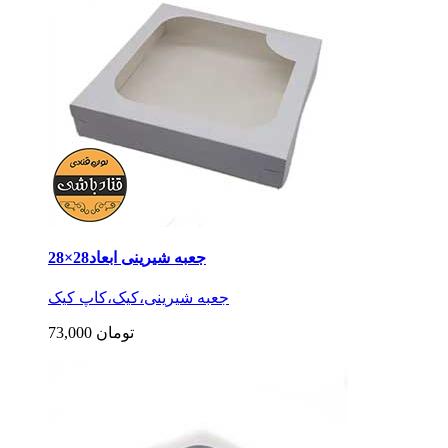
جعبه شیرینی ابعاد28×28
جعبه شیرینی،کیک،کاپ کیک
73,000 تومان