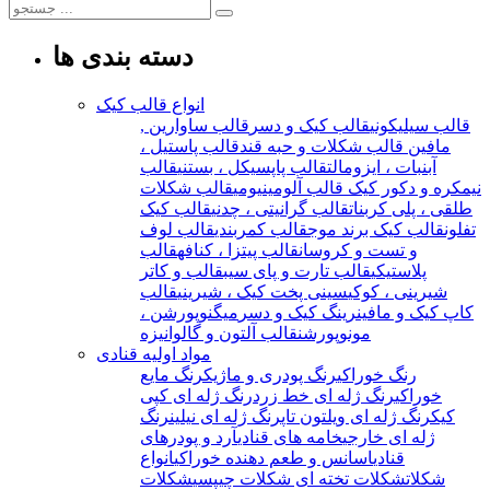
دسته بندی ها
انواع قالب کیک
قالب سیلیکونی
قالب کیک و دسر
قالب ساوارین ,
مافین
قالب شکلات و حبه قند
قالب پاستیل ،
آبنبات ، ایزومالت
قالب پاپسیکل ، بستنی
قالب
نیمکره و دکور کیک
قالب آلومینیومی
قالب شکلات
طلقی ، پلی کربنات
قالب گرانیتی ، چدنی
قالب کیک
تفلون
قالب کیک برند موج
قالب کمربندی
قالب لوف
و تست و کروسان
قالب پیتزا ، کنافه
قالب
پلاستیکی
قالب تارت و پای سیب
قالب و کاتر
شیرینی ، کوکی
سینی پخت کیک ، شیرینی
قالب
کاپ کیک و مافین
رینگ کیک و دسر
میگنوپورشن ،
مونوپورشن
قالب آلتون و گالوانیزه
مواد اولیه قنادی
رنگ خوراکی
رنگ پودری و ماژیک
رنگ مایع
خوراکی
رنگ ژله ای خط زرد
رنگ ژله ای کپی
کیک
رنگ ژله ای ویلتون تاپ
رنگ ژله ای نیلین
رنگ
ژله ای خارجی
خامه های قنادی
آرد و پودرهای
قنادی
اسانس و طعم دهنده خوراکی
انواع
شکلات
شکلات تخته ای
شکلات چیپسی
شکلات