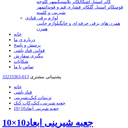
کاتر استیل اشکال
کاتر پلاستیکی
مهر کلوچه
فومن
کاتر استیل گل
کاتر فشاری قند و فوندانت
مهر
شیرینی و کلمپه
لوازم برقی قنادی
همزن های برقی حرفه ای و خانگی
لوازم جانبی
همزن
خانه
درباره ی ما
پرسش و پاسخ
قوانین قناد باشی
پیگیری سفارش
شکایات
تماس با ما
پشتیبانی مشتری
33233363-013
خانه
قناد باشی
تزیینات کیک،شیرینی
جعبه شیرینی،کیک،کاپ کیک
جعبه شیرینی ابعاد10×10
جعبه شیرینی ابعاد10×10