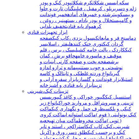
سکه ای
سس شکلات
کرم شکلات
پودر کیک و پودر
ژله و دسر
بریلو ، کرمفیل ، فیلینگ
نان تارت و حلوا
و بیسکوییت
رشته و خمیرهای آماده
خمیر فوندانت
و گامپیست
خلال و پودر بادام ، پسته
پنیر ، روغن ،
کره
مواد پایه قنادی
تخفیف یلدایی
ابزار تجهیزات قنادی
دماسنج فر و مایعات
کپسول یزدی ،کاپ کیک
صفحه
گردان کیک
توری خنک کننده
لیفتر ، اسلایسر
کیک
کاردک ، پالت خامه کشی
لیسک ، برس ، قلم
مو
قیف و ماسوره خامه
چاقو برش ، کمان
برش
صفحه پخت و صفحه کار
نی آبنبات و
نوشیدنی و چوب بستنی
پیمانه و ترازو اندازه
گیری
انواع وردنه غلطکی و ثابت
الک و کاسه
استیل
ابزار فوندانت و گلسازی
ابزار سفره آرایی و
تزیین
ابزار پایه قنادی و آشپزخانه
تزیینات کیک،شیرینی
استنسیل کیک
گیپور خوراکی و کاغذ گیپوری
سس
تزیینی و سیروپ
ترافل و مروارید خوراکی
انواع زیر
کیکی و پلکسی
ظرف حمل و نگهداری کیک
ماکت
کیک یونولیتی ( فوم )
ماکت استوانه ای
ماکت کروی
( توپی )
ماکت مخروط
ماکت میان تهی
جعبه
شیرینی،کیک،کاپ کیک
استراکچر ، استند و تاپر
کیک و برچسب کیک
طلق دسر، ورق و اکریل
خوراکی
انواع لیوان دسری و جار کیک
شمع تولد و