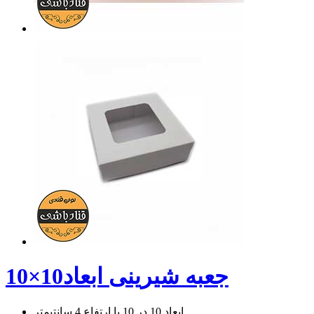
جعبه شیرینی ابعاد10×10
ابعاد 10 در 10 با ارتفاع 4 سانتیمتر