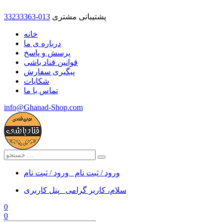
پشتیبانی مشتری
33233363-013
خانه
درباره ی ما
پرسش و پاسخ
قوانین قناد باشی
پیگیری سفارش
شکایات
تماس با ما
info@Ghanad-Shop.com
ورود / ثبت نام
ورود / ثبت نام
سلام، کاربر گرامی
پنل کاربری
0
0