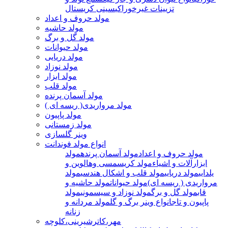
تزیینات غیرخوراکی
سینی کریستال
مولد حروف و اعداد
مولد حاشیه
مولد گل و برگ
مولد حیوانات
مولد دریایی
مولد نوزاد
مولد ابزار
مولد قلب
مولد آسمان پرنده
مولد مرواریدی( ریسه ای )
مولد پاپیون
مولد زمستانی
وینر گلسازی
انواع مولد فوندانت
مولد حروف و اعداد
مولد آسمان پرنده
مولد
ابزارآلات و اشیاء
مولد کریسمسی وهالوین و
یلدایی
مولد دریایی
مولد قلب و اشکال هندسی
مولد
مرواریدی ( ریسه ای)
مولد حیوانات
مولد حاشیه و
قاب
مولد گل و برگ
مولد نوزاد و سیسمونی
مولد
پاپیون و تاج
انواع وینر برگ و گل
مولد مردانه و
زنانه
مهر،کاترشیرینی،کلوچه