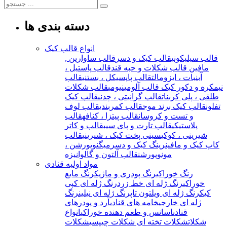
دسته بندی ها
انواع قالب کیک
قالب سیلیکونی
قالب کیک و دسر
قالب ساوارین ,
مافین
قالب شکلات و حبه قند
قالب پاستیل ،
آبنبات ، ایزومالت
قالب پاپسیکل ، بستنی
قالب
نیمکره و دکور کیک
قالب آلومینیومی
قالب شکلات
طلقی ، پلی کربنات
قالب گرانیتی ، چدنی
قالب کیک
تفلون
قالب کیک برند موج
قالب کمربندی
قالب لوف
و تست و کروسان
قالب پیتزا ، کنافه
قالب
پلاستیکی
قالب تارت و پای سیب
قالب و کاتر
شیرینی ، کوکی
سینی پخت کیک ، شیرینی
قالب
کاپ کیک و مافین
رینگ کیک و دسر
میگنوپورشن ،
مونوپورشن
قالب آلتون و گالوانیزه
مواد اولیه قنادی
رنگ خوراکی
رنگ پودری و ماژیک
رنگ مایع
خوراکی
رنگ ژله ای خط زرد
رنگ ژله ای کپی
کیک
رنگ ژله ای ویلتون تاپ
رنگ ژله ای نیلین
رنگ
ژله ای خارجی
خامه های قنادی
آرد و پودرهای
قنادی
اسانس و طعم دهنده خوراکی
انواع
شکلات
شکلات تخته ای
شکلات چیپسی
شکلات