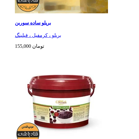
بریلو ساده سوربن
بریلو ، کرمفیل ، فیلینگ
155,000 تومان