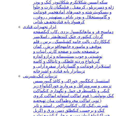
سکه ای
سس شکلات
کرم شکلات
پودر کیک و پودر
ژله و دسر
بریلو ، کرمفیل ، فیلینگ
نان تارت و حلوا
و بیسکوییت
رشته و خمیرهای آماده
خمیر فوندانت
و گامپیست
خلال و پودر بادام ، پسته
پنیر ، روغن ،
کره
مواد پایه قنادی
تخفیف یلدایی
ابزار تجهیزات قنادی
دماسنج فر و مایعات
کپسول یزدی ،کاپ کیک
صفحه
گردان کیک
توری خنک کننده
لیفتر ، اسلایسر
کیک
کاردک ، پالت خامه کشی
لیسک ، برس ، قلم
مو
قیف و ماسوره خامه
چاقو برش ، کمان
برش
صفحه پخت و صفحه کار
نی آبنبات و
نوشیدنی و چوب بستنی
پیمانه و ترازو اندازه
گیری
انواع وردنه غلطکی و ثابت
الک و کاسه
استیل
ابزار فوندانت و گلسازی
ابزار سفره آرایی و
تزیین
ابزار پایه قنادی و آشپزخانه
تزیینات کیک،شیرینی
استنسیل کیک
گیپور خوراکی و کاغذ گیپوری
سس
تزیینی و سیروپ
ترافل و مروارید خوراکی
انواع زیر
کیکی و پلکسی
ظرف حمل و نگهداری کیک
ماکت
کیک یونولیتی ( فوم )
ماکت استوانه ای
ماکت کروی
( توپی )
ماکت مخروط
ماکت میان تهی
جعبه
شیرینی،کیک،کاپ کیک
استراکچر ، استند و تاپر
کیک و برچسب کیک
طلق دسر، ورق و اکریل
خوراکی
انواع لیوان دسری و جار کیک
شمع تولد و