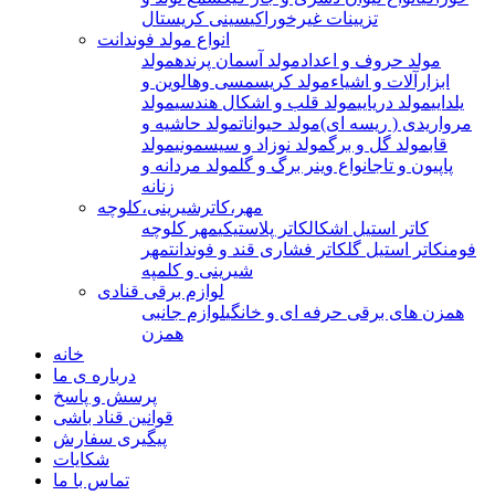
تزیینات غیرخوراکی
سینی کریستال
انواع مولد فوندانت
مولد حروف و اعداد
مولد آسمان پرنده
مولد
ابزارآلات و اشیاء
مولد کریسمسی وهالوین و
یلدایی
مولد دریایی
مولد قلب و اشکال هندسی
مولد
مرواریدی ( ریسه ای)
مولد حیوانات
مولد حاشیه و
قاب
مولد گل و برگ
مولد نوزاد و سیسمونی
مولد
پاپیون و تاج
انواع وینر برگ و گل
مولد مردانه و
زنانه
مهر،کاترشیرینی،کلوچه
کاتر استیل اشکال
کاتر پلاستیکی
مهر کلوچه
فومن
کاتر استیل گل
کاتر فشاری قند و فوندانت
مهر
شیرینی و کلمپه
لوازم برقی قنادی
همزن های برقی حرفه ای و خانگی
لوازم جانبی
همزن
خانه
درباره ی ما
پرسش و پاسخ
قوانین قناد باشی
پیگیری سفارش
شکایات
تماس با ما