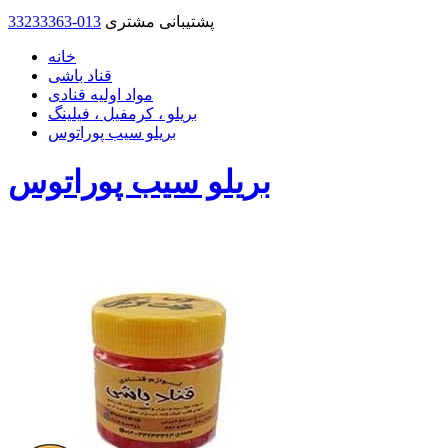
پشتیبانی مشتری
33233363-013
خانه
قناد باشی
مواد اولیه قنادی
بریلو ، کرمفیل ، فیلینگ
بریلو سیب پوراتوس
بریلو سیب پوراتوس