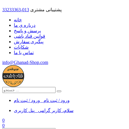
پشتیبانی مشتری
33233363-013
خانه
درباره ی ما
پرسش و پاسخ
قوانین قناد باشی
پیگیری سفارش
شکایات
تماس با ما
info@Ghanad-Shop.com
ورود / ثبت نام
ورود / ثبت نام
سلام، کاربر گرامی
پنل کاربری
0
0