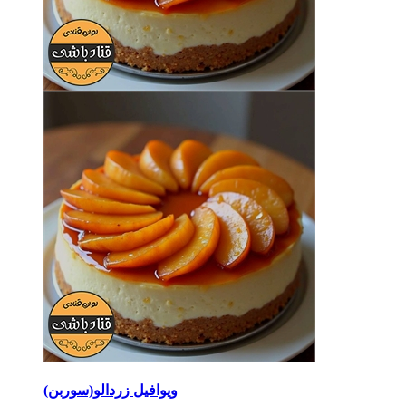
ویوافیل زردالو(سوربن)