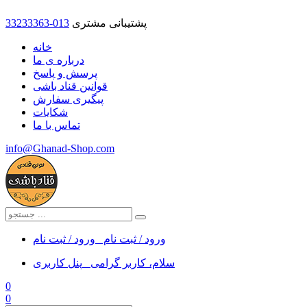
پشتیبانی مشتری
33233363-013
خانه
درباره ی ما
پرسش و پاسخ
قوانین قناد باشی
پیگیری سفارش
شکایات
تماس با ما
info@Ghanad-Shop.com
ورود / ثبت نام
ورود / ثبت نام
سلام، کاربر گرامی
پنل کاربری
0
0