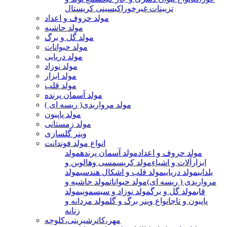
تزیینات غیرخوراکی
سینی کریستال
مولد حروف و اعداد
مولد حاشیه
مولد گل و برگ
مولد حیوانات
مولد دریایی
مولد نوزاد
مولد ابزار
مولد قلب
مولد آسمان پرنده
مولد مرواریدی( ریسه ای )
مولد پاپیون
مولد زمستانی
وینر گلسازی
انواع مولد فوندانت
مولد حروف و اعداد
مولد آسمان پرنده
مولد
ابزارآلات و اشیاء
مولد کریسمسی وهالوین و
یلدایی
مولد دریایی
مولد قلب و اشکال هندسی
مولد
مرواریدی ( ریسه ای)
مولد حیوانات
مولد حاشیه و
قاب
مولد گل و برگ
مولد نوزاد و سیسمونی
مولد
پاپیون و تاج
انواع وینر برگ و گل
مولد مردانه و
زنانه
مهر،کاترشیرینی،کلوچه