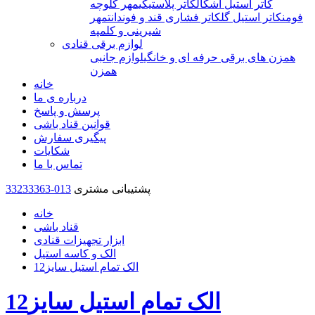
کاتر استیل اشکال
کاتر پلاستیکی
مهر کلوچه
فومن
کاتر استیل گل
کاتر فشاری قند و فوندانت
مهر
شیرینی و کلمپه
لوازم برقی قنادی
همزن های برقی حرفه ای و خانگی
لوازم جانبی
همزن
خانه
درباره ی ما
پرسش و پاسخ
قوانین قناد باشی
پیگیری سفارش
شکایات
تماس با ما
پشتیبانی مشتری
33233363-013
خانه
قناد باشی
ابزار تجهیزات قنادی
الک و کاسه استیل
الک تمام استیل سایز12
الک تمام استیل سایز12