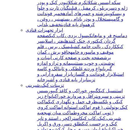
سکه ای
سس شکلات
کرم شکلات
پودر کیک و پودر
ژله و دسر
بریلو ، کرمفیل ، فیلینگ
نان تارت و حلوا
و بیسکوییت
رشته و خمیرهای آماده
خمیر فوندانت
و گامپیست
خلال و پودر بادام ، پسته
پنیر ، روغن ،
کره
مواد پایه قنادی
تخفیف یلدایی
ابزار تجهیزات قنادی
دماسنج فر و مایعات
کپسول یزدی ،کاپ کیک
صفحه
گردان کیک
توری خنک کننده
لیفتر ، اسلایسر
کیک
کاردک ، پالت خامه کشی
لیسک ، برس ، قلم
مو
قیف و ماسوره خامه
چاقو برش ، کمان
برش
صفحه پخت و صفحه کار
نی آبنبات و
نوشیدنی و چوب بستنی
پیمانه و ترازو اندازه
گیری
انواع وردنه غلطکی و ثابت
الک و کاسه
استیل
ابزار فوندانت و گلسازی
ابزار سفره آرایی و
تزیین
ابزار پایه قنادی و آشپزخانه
تزیینات کیک،شیرینی
استنسیل کیک
گیپور خوراکی و کاغذ گیپوری
سس
تزیینی و سیروپ
ترافل و مروارید خوراکی
انواع زیر
کیکی و پلکسی
ظرف حمل و نگهداری کیک
ماکت
کیک یونولیتی ( فوم )
ماکت استوانه ای
ماکت کروی
( توپی )
ماکت مخروط
ماکت میان تهی
جعبه
شیرینی،کیک،کاپ کیک
استراکچر ، استند و تاپر
کیک و برچسب کیک
طلق دسر، ورق و اکریل
خوراکی
انواع لیوان دسری و جار کیک
شمع تولد و