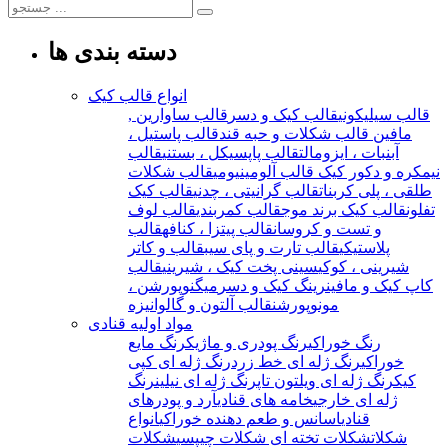
دسته بندی ها
انواع قالب کیک
قالب سیلیکونی
قالب کیک و دسر
قالب ساوارین ,
مافین
قالب شکلات و حبه قند
قالب پاستیل ،
آبنبات ، ایزومالت
قالب پاپسیکل ، بستنی
قالب
نیمکره و دکور کیک
قالب آلومینیومی
قالب شکلات
طلقی ، پلی کربنات
قالب گرانیتی ، چدنی
قالب کیک
تفلون
قالب کیک برند موج
قالب کمربندی
قالب لوف
و تست و کروسان
قالب پیتزا ، کنافه
قالب
پلاستیکی
قالب تارت و پای سیب
قالب و کاتر
شیرینی ، کوکی
سینی پخت کیک ، شیرینی
قالب
کاپ کیک و مافین
رینگ کیک و دسر
میگنوپورشن ،
مونوپورشن
قالب آلتون و گالوانیزه
مواد اولیه قنادی
رنگ خوراکی
رنگ پودری و ماژیک
رنگ مایع
خوراکی
رنگ ژله ای خط زرد
رنگ ژله ای کپی
کیک
رنگ ژله ای ویلتون تاپ
رنگ ژله ای نیلین
رنگ
ژله ای خارجی
خامه های قنادی
آرد و پودرهای
قنادی
اسانس و طعم دهنده خوراکی
انواع
شکلات
شکلات تخته ای
شکلات چیپسی
شکلات